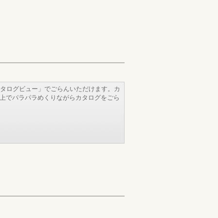
タログビュー」でごらんいただけます。カ
b上でパラパラめくりながらカタログをごら