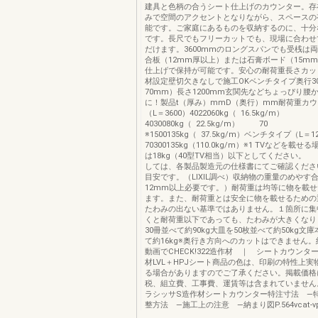
建具と色柄の合うシート仕上げのカウンター。存
みで空間のアクセントとなりながら、スペースの
能です。ご家庭にあるものを収納するのに、十分
です。長尺でもフリーカットでも、現場に合わせ
だけます。3600mmのロングスパンでも受桟は
合板（12mm厚以上）または石膏ボード（15m
仕上げで保持が可能です。安心の耐荷重長さカッ
材設定壁切欠きなしで施工OKベンチタイプ奥行3
70mm）長さ1200mm玄関先などちょっぴり腰
に！製品t（厚み）mmD（奥行）mm耐荷重カ
（L＝3600）4022060kg（ 16.5kg/m）
4030080kg（ 22.5kg/m） 70
※1500135kg（ 37.5kg/m）ベンチタイプ（L＝1
70300135kg（110.0kg/m）※1 TVなどを載
は18kg（40型TV相当）以下としてください。
しては、各製品製造元の仕様書にてご確認くださ
目安です。（LIXIL調べ）収納物の重量のめやす
12mm以上必要です。）耐荷重は均等に物を載
ます。また、耐荷重とは安全に物を載せるための
たわみの出ない基準ではありません。１箇所に集
くと耐荷重以下であっても、たわみが大きくなり
30冊並べて約90kg大皿を50枚並べて約50kg文庫
て約16kg※奥行き方向へのカットはできません
動画でCHECK!322造作材 ｜ シートカウンタ
材LVL＋HPJシート商品の色は、印刷の特性上実
る場合がありますのでご了承ください。掲載価格
税、組立費、工事費、運賃等は含まれていません
ラシッサS造作材シートカウンター特注寸法 —
整方法 —施工上の注意 —納まり図P.564vcat-vp7