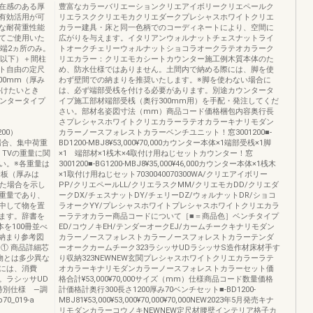
在感のある厚
豊富なカラーバリエーションクリエアイボリークリエペールク
有効活用が可
リエラスククリエモカクリエダークプレシャスホワイトクリエ
な耐荷重性能
カラー建具・床と同一色柄でのコーディネートにより、空間に
てご使用いた
広がりを与えます。イタリアンウォルナットチェスナットライ
両端2ヵ所のみ。
トオークチェリーウォルナットショコラオークラテオカラーク
m以下）＋間柱
リエカラー：クリエモカシートカウンター施工例木質本体のた
ト自由の定尺
め、防水仕様ではありません。土間内で納める際には、脚を使
00mm（厚み
わず壁間での納まりを推奨いたします。※脚を使わない場合に
かけたいとき
は、必ず端部受桟を付ける必要があります。別途カウンタータ
ウンタータイプ
イプ施工部材端部受桟（奥行300mm用）を手配・発注してくだ
さい。部材名姿図寸法（mm）商品コード価格梱包内容奥行長
さプレシャスホワイトクリエカラーラテオカラーキナリモダン
200）
カラーノースフォレストカラーベンチユニット！窓3001200■-
せる場合、集中荷重
BD1200-MBJ8¥53,000¥70,000カウンター本体×1端部受桟×1脚
 TVの重量に関
×1 端部材×1桟木×4取付け用ねじセットカウンター！窓
い。※各重量は
3001200■-BG1200-MBJ8¥35,000¥46,000カウンター本体×1桟木
合板（厚みは
×1取付け用ねじセット7030040070300WA/クリエアイボリー
せた場合を示し
PP/クリエペールLL/クリエラスクMM/クリエモカDD/クリエダ
重量であり、
ークDX/チェスナットDY/チェリーDZ/ウォルナットDR/ショコ
中して物を置
ラオークYY/プレシャスホワイトプレシャスホワイトクリエカラ
ます。辞書を
ーラテオカラー商品コードについて［■＝商品色］ベンチタイプ
本を100冊並べ
ED/コウノキEH/テンダーオークEJ/カームチークキナリモダン
。納まり参考図
カラーノースフォレストカラーノースフォレストカラーテンダ
ー① 商品詳細芯
ーオークカームチーク323ラシッサUDラシッサS造作材床材手す
物とは多少異な
り収納323NEWNEW玄関プレシャスホワイトクリエカラーラテ
には、消費
オカラーキナリモダンカラーノースフォレストカラーセット価
。ラシッサUD
格合計¥53,000¥70,000サイズ（mm）仕様商品コード数量価格
特別仕様 —調
計価格計奥行300長さ1200厚み70ベンチセット■-BD1200-
0_019-a
MBJ81¥53,000¥53,000¥70,000¥70,000NEW2023年5月発売キナ
リモダンカラーコウノキNEWNEW定尺材腰壁インテリア格子カ