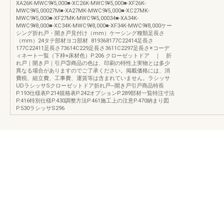
XA26K-MWC9¥5,000■-XC26K-MWC9¥5,000■-XF26K-
MWC9¥5,00027M■-XA27MK-MWC9¥5,000■-XC27MK-
MWC9¥5,000■-XF27MK-MWC9¥5,00034■-XA34K-
MWC9¥8,000■-XC34K-MWC9¥8,000■-XF34K-MWC9¥8,000ケー
シング折れ戸・開き戸見付け（mm）ケーシング種類足長さ
（mm）24タテ部材ヨコ部材 819368177C22414足長さ
177C22411足長さ73614C229足長さ3611C2297足長さ※コーデ
ィネート一覧（下枠×床材色）P.206 クローゼットドア ｜ 折
れ戸｜開き戸｜引戸③商品の色は、印刷の特性上実物とは多少
異なる場合がありますのでご了承ください。掲載価格には、消
費税、組立費、工事費、運賃等は含まれていません。ラシッサ
UDラシッサSクローゼットドア折れ戸─開き戸引戸商品特長
P.193仕様表P.214規格表P.242オプションP.289部材一覧特注寸法
P.416特別仕様P.430調整方法P.461施工上の注意P.470納まり図
P.530ラシッサS296