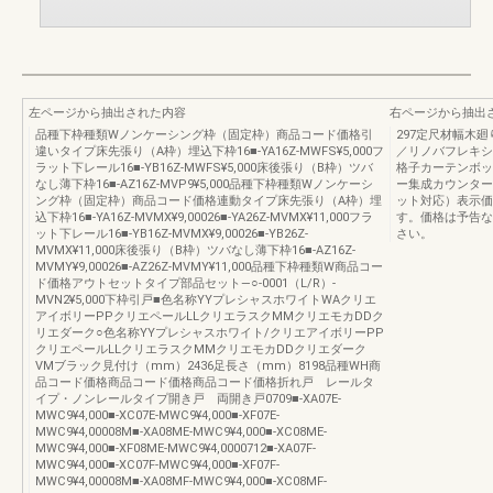
左ページから抽出された内容
右ページから抽出
品種下枠種類Wノンケーシング枠（固定枠）商品コード価格引
297定尺材幅木
違いタイプ床先張り（A枠）埋込下枠16■-YA16Z-MWFS¥5,000フ
／リノバフレキシ
ラット下レール16■-YB16Z-MWFS¥5,000床後張り（B枠）ツバ
格子カーテンボッ
なし薄下枠16■-AZ16Z-MVP9¥5,000品種下枠種類Wノンケーシ
ー集成カウンター
ング枠（固定枠）商品コード価格連動タイプ床先張り（A枠）埋
ット対応）表示価
込下枠16■-YA16Z-MVMX¥9,00026■-YA26Z-MVMX¥11,000フラ
す。価格は予告な
ット下レール16■-YB16Z-MVMX¥9,00026■-YB26Z-
さい。
MVMX¥11,000床後張り（B枠）ツバなし薄下枠16■-AZ16Z-
MVMY¥9,00026■-AZ26Z-MVMY¥11,000品種下枠種類W商品コー
ド価格アウトセットタイプ部品セット—○-0001（L/R）-
MVN2¥5,000下枠引戸■色名称YYプレシャスホワイトWAクリエ
アイボリーPPクリエペールLLクリエラスクMMクリエモカDDク
リエダーク○色名称YYプレシャスホワイト/クリエアイボリーPP
クリエペールLLクリエラスクMMクリエモカDDクリエダーク
VMブラック見付け（mm）2436足長さ（mm）8198品種WH商
品コード価格商品コード価格商品コード価格折れ戸 レールタ
イプ・ノンレールタイプ開き戸 両開き戸0709■-XA07E-
MWC9¥4,000■-XC07E-MWC9¥4,000■-XF07E-
MWC9¥4,00008M■-XA08ME-MWC9¥4,000■-XC08ME-
MWC9¥4,000■-XF08ME-MWC9¥4,0000712■-XA07F-
MWC9¥4,000■-XC07F-MWC9¥4,000■-XF07F-
MWC9¥4,00008M■-XA08MF-MWC9¥4,000■-XC08MF-