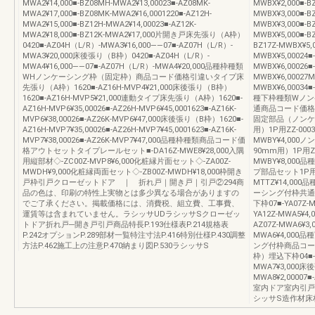
MWA2¥14,000■-BZ08MH-MWA2¥13,00023■-AZ08MK-
MWBX¥2,000■-B
MWA2¥17,000■-BZ08MK-MWA2¥16,0001220■-AZ12H-
MWBX¥3,000■-B
MWA2¥15,000■-BZ12H-MWA2¥14,00023■-AZ12K-
MWBX¥3,000■-B
MWA2¥18,000■-BZ12K-MWA2¥17,000片開き戸床先張り（A枠）
MWBX¥5,000■-BZ
0420■-AZ04H（L/R）-MWA3¥16,000——07■-AZ07H（L/R）-
BZ17Z-MWBX¥5,
MWA3¥20,000床後張り（B枠）0420■-AZ04H（L/R）-
MWBX¥5,00024■-
MWA4¥16,000——07■-AZ07H（L/R）-MWA4¥20,000品種枠種類
MWBX¥6,00026■-
WHノンケーシング枠（固定枠）商品コード価格引違いタイプ床
MWBX¥6,00027M
先張り（A枠）1620■-AZ16H-MVP4¥21,000床後張り（B枠）
MWBX¥6,00034■
1620■-AZ16H-MVP5¥21,000連動タイプ床先張り（A枠）1620■-
種下枠種類Wノン
AZ16H-MVP6¥35,00026■-AZ26H-MVP6¥45,0001623■-AZ16K-
通商品コード価格
MVP6¥38,00026■-AZ26K-MVP6¥47,000床後張り（B枠）1620■-
固定部品（ノンケ
AZ16H-MVP7¥35,00026■-AZ26H-MVP7¥45,0001623■-AZ16K-
用）1P用ZZ-0003
MVP7¥38,00026■-AZ26K-MVP7¥47,000品種枠種類商品コード価
MWBY¥4,00
格アウトセットタイプレールセット■-DA16Z-MWE8¥28,000入隅
90mm用）1P用ZZ-
用縦部材◇-ZC00Z-MVP8¥6,000化粧縁片面セット◇-ZA00Z-
MWBY¥8,00
MWDH¥9,000化粧縁両面セット◇-ZB00Z-MWDH¥18,000枠開き
プ部品セット1P用YY-
戸枠引戸クローゼットドア ｜ 折れ戸｜開き戸｜引戸②294商
MTTZ¥14,0
品の色は、印刷の特性上実物とは多少異なる場合がありますの
ーシング付枠共通
でご了承ください。掲載価格には、消費税、組立費、工事費、
下枠07■-YA07Z-M
運賃等は含まれていません。ラシッサUDラシッサSクローゼッ
YA12Z-MWA5
トドア折れ戸─開き戸引戸商品特長P.193仕様表P.214規格表
AZ07Z-MWA6¥3,
P.242オプションP.289部材一覧特注寸法P.416特別仕様P.430調整
MWA6¥4,00
方法P.462施工上の注意P.470納まり図P.530ラシッサS
ング付枠商品コー
枠）埋込下枠04■-YA
MWA7¥3,000
MWA8¥2,0000
室内ドア室内引戸
シッサS造作材床