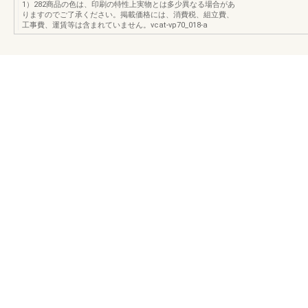
1）282商品の色は、印刷の特性上実物とは多少異なる場合があ
りますのでご了承ください。掲載価格には、消費税、組立費、
工事費、運賃等は含まれていません。vcat-vp70_018-a