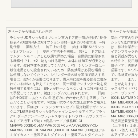
左ページから抽出された内容
右ページから抽出
ラシッサUDラシッサSオプション室内ドア把手商品特長P.184仕
室内ドア室内引戸
様表P.208規格表P.232オプション部材一覧P.290特注寸法 —特
シッサS造作材床
別仕様 —調整方法 —施工上の注意 —納まり図P.543ラシッ
は、弊社営業所に
サSオプション ｜ 室内ドア把手全機種…！窓※１ ドア錠は
イアンブラック色
サムターンをロックした状態で閉めた場合、自動的に解除され
色と質感が異なり
る機構付です。※2 錠をつける場合、本体に錠加工が必要とな
の特性上、使用頻
ります。錠付本体を選択してください。※3 シリンダー錠は一
親子ドア、両開き
般住宅用として設定されているため、防犯効果が必要な場所に
必要です。※7プ
は使用しないでください。シリンダー錠の鍵を追加で購入する
ている材質が異な
場合は、鍵No.が必要になります。購入時に鍵を握る部分に書か
ます。 また、
れている鍵No.を控えてください。同一現場でシリンダー錠を複
ことがあります。
数使用する場合には、鍵No.が同一とならないように特別仕様に
ャスホワイト※7
て手配してください。鍵はランダムで出荷されます。 詳細
ンバーブラスゴールドB
はP.440採用にあたっての注意好みに合わせた把手を選択してい
0001L-MATMBD-0
ただくことが可能です。※抗菌・抗ウイルス加工建材をご用意し
MATMBL-0001L-
ています。詳細はP.170ラシッサコンセプト紹介動画デザインス
0001R-MATMBD-
クエアL標準仕様ラシッサS色シャインニッケルアイアンブラッ
MATMBL-0001R-
ク※5ダークアンバープレシャスホワイト※7クロームブラスゴー
MATM¥2,000¥2,0
ルドドア把手（空錠）※商品コード／価格BD-CL-
装塗装塗装塗装塗
MAFV¥6,000BE-CL-MAFV¥6,000BF-CL-MAFV¥6,000YY-CL-
（上下各1）２個
MAFV¥6,000BG-CL-MAFV¥10,000BL-CL-MAFV¥10,000仕様アル
各1）2個入（上
ミダイカスト＋塗装アルミダイカスト＋塗装アルミダイカスト
ルアイアンブラッ