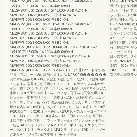
MAFZ×2¥1,000×2¥1,000×2―16ASCF-1620Z-❸-❹-9-AZ-
MAFZ×4¥1,0
1¥94,000¥148,000¥116,000本体❸-❹08H-
選択できます枕棚
MEZ9×2¥31,000×2¥58,000×2¥43,000×2枠❸-AZ16H-
さい。合わせてお
MWC6¥25,000¥25,000¥25,000下枠BA-YA16Z-
ット下レール7700
MWBW¥5,000¥5,000¥5,000把手BD-KAL-
厚段差54ツバな
MAFZ×2¥1,000×2¥1,000×2―17ASCF-1720Z-❸-❹-9-AZ-
H＋1274008
1¥94,000¥148,000¥116,000本体❸-❹085H-
の商品コードが異
MEZ9×2¥31,000×2¥58,000×2¥43,000×2枠❸-AZ17H-
ンケーシング枠見
MWC6¥25,000¥25,000¥25,000下枠BA-YA17Z-
AZノンケーシン
MWBW¥5,000¥5,000¥5,000把手BD-KAL-
はP.214把手の変
MAFZ×2¥1,000×2¥1,000×2―18MASCF-18M20Z-❸-❹-9-AZ-
枠下枠把手※1※
1¥94,000¥148,000¥116,000本体❸-❹09MH-
ンニッケルです。
MEZ9×2¥31,000×2¥58,000×2¥43,000×2枠❸-AZ18MH-
は不要です。サイ
MWC6¥25,000¥25,000¥25,000下枠BA-YA18MZ-
242627M34W（S
MWBW¥5,000¥5,000¥5,000把手BD-KAL-
3376（833）有効
MAFZ×2¥1,000×2¥1,000×2―（本体×1P）（本体×2P）おすすめ
2023（1976
品番・商品コード内の記号おすすめ品番ASCF-❶❷-❸-❹-❺-❻-❼
有償部品索引ラシ
おすすめ品番の❶〜❼は下記より選択してください。※規格表内
のおすすめ品番は、が選択されています。❹デザイン本体デザ
イン（青字2桁）を入れてください。例）LAA→AAデザインLAA
木目方向❷吊元Z—※本体・枠・ツバなし薄下枠は同色が選択さ
れますが、変更可能です。 詳細は※LAB・LAEデザインにはプ
レシャスホワイト色（YY）の設定はありません。❶サイズ呼称
規格表内のW・H呼称をつなげてください。例：W呼称07・H呼
称20の場合⇒0720❺ミラー9なしP.293※床とのカラーコーディネ
ート一覧※ミラー付P.68❸色本体・枠・下枠（ツバなし薄下枠）
木目下枠（埋込下枠・フラット下レール）YYプレシャスホワイ
トなしBAシャイングレーWAクリエアイボリーありPPクリエペ
ールありLLクリエラスクありMMクリエモカありDDクリエダー
クありP.250サイズ/基本寸法（mm）W呼称