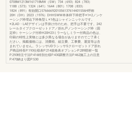
0708M1213M161718MW（SW）734（693）824（783）
1188（573）1324（641）1644（801）1708（833）
1824（891）有効開口5766669201056137614401556H呼称
20H（DH）2023（1976）DHHSWW本体枠下枠把手※1※2ノンケ
ーシング枠埋込下枠角型Ｌ※1色はシャインニッケルです。
※2LAD・LAEデザインは手掛け付のため、把手は不要です。242
レールタイプクローゼットドア／折れ戸ノンケーシング枠（固
定枠）ケーシング付枠H20H23ミラーなしミラー付商品の色は、
印刷の特性上実物とは多少異なる場合がありますのでご了承く
ださい。掲載価格には、消費税、組立費、工事費、運賃等は含
まれていません。ラシッサUDラシッサSクローゼットドア折れ
戸商品特長P.193仕様表P.214規格表オプションP.289部材一覧
P.293特注寸法P.416特別仕様P.430調整方法P.462施工上の注意
P.470納まり図P.530