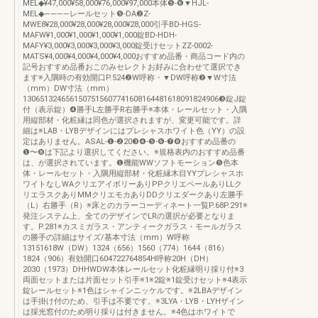
MEL◆¥47,000¥58,000¥76,000¥97,000本体❺-❻▼HJL-
MEL◆――――レールセット❺-DA❷Z-
MWE8¥28,000¥28,000¥28,000¥28,000引手BD-HGS-
MAFW¥1,000¥1,000¥1,000¥1,000錠BD-HDH-
MAFY¥3,000¥3,000¥3,000¥3,000錠受けセットZZ-0002-
MATS¥4,000¥4,000¥4,000¥4,000おすすめ品番・商品コード内の
記号おすすめ品番おこのみセレクトお好みに合わせて選択でき
ます※入隅時の有効開口P.524❷W呼称・▼DW呼称❷▼W寸法
（mm）DW寸法（mm）
1306513246561507515607741608164481618091824906❸錠J錠
付（表示錠）❹勝手L左勝手R右勝手※本体・レールセット・入隅
用縦部材・化粧縁は同色が選択されますが、変更可能です。詳
細は※LAB・LYBデザインにはプレシャスホワイト色（YY）の設
定はありません。ASAL-❶-❷20❸❹-❺-❻-❼❽おすすめ品番の
❶〜❽は下記より選択してください。※規格表内のおすすめ品番
は、が選択されています。❶機能WWソフトモーション❺色本
体・レールセット・入隅用縦部材・化粧縁木目YYプレシャスホ
ワイトなしWAクリエアイボリーありPPクリエペールありLLク
リエラスクありMMクリエモカありDDクリエダークあり左勝手
（L）右勝手（R）※床とのカラーコーディネート一覧P.68P.291※
発注システム上、全てのデザインでLRの選択が必要となりま
す。P.281※カスミガラス・アンティークガラス・モールガラス
の勝手の詳細はサイズ/基本寸法（mm）W呼称
13151618W（DW）1324（656）1560（774）1644（816）
1824（906）有効開口604722764854H呼称20H（DH）
2030（1973）DHHWDW本体レールセット化粧縁明り採り付※3
両面セットまたは片面セット引手※1※2錠※1錠受けセット※4表示
錠レールセット※1色はシャインニッケルです。※2LBAデザイン
は手掛け付のため、引手は不要です。※3LYA・LYB・LYHザイン
は採光窓付のため明り採りは付きません。※4色はホワイトで