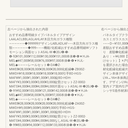
左ページから抽出された内容
右ページから抽出
おすすめ品番明細タイプパネルタイプデザイン
パネルタイプクラシ
LAALACLBBLAGLAHLAY木目方向ガラス種類
カスミガラスカスミ
――――――◆999999デザインLABLADLAF−−−木目方向ガラス種
−――D―¥151,000¥1
類――――――◆999―――機能/化粧縁おすすめ品番明細Wソフト
差額おすすめ品番
モーション両面セットASAL-W-❷20J❹-❺-
り 差額❽化粧縁
❻-92¥101,000¥112,000¥130,000¥151,000本体❺-❻▼HJA-
あり：＋¥4,000
MEL◆¥47,000¥58,000¥76,000¥97,000本体❺-❻▼HJL-
けセット）】※戸
MEL◆――――レールセット❺-DA❷Z-
を選択された場合
MWE8¥28,000¥28,000¥28,000¥28,000化粧縁❺-ZB00Z-
材化粧縁化粧縁片
MWDH¥18,000¥18,000¥18,000¥18,000引手BD-HGS-
ザイン本体デザイ
MAFW¥1,000¥1,000¥1,000¥1,000錠BD-HDH-
LYA→YA※本
MAFY¥3,000¥3,000¥3,000¥3,000錠受けセットZZ-0002-
す。デザインLY
MATS¥4,000¥4,000¥4,000¥4,000片面セットASAL-W-❷20J❹-❺-
室内ドア室内引戸
❻-91¥92,000¥103,000¥121,000¥142,000本体❺-❻▼HJA-
シッサS造作材床
MEL◆¥47,000¥58,000¥76,000¥97,000本体❺-❻▼HJL-
MEL◆――――レールセット❺-DA❷Z-
MWE8¥28,000¥28,000¥28,000¥28,000化粧縁❺-ZA00Z-
MWDH¥9,000¥9,000¥9,000¥9,000引手BD-HGS-
MAFW¥1,000¥1,000¥1,000¥1,000錠BD-HDH-
MAFY¥3,000¥3,000¥3,000¥3,000錠受けセットZZ-0002-
MATS¥4,000¥4,000¥4,000¥4,000なしASAL-W-❷20J❹-❺-
❻-99¥83,000¥94,000¥112,000¥133,000本体❺-❻▼HJA-