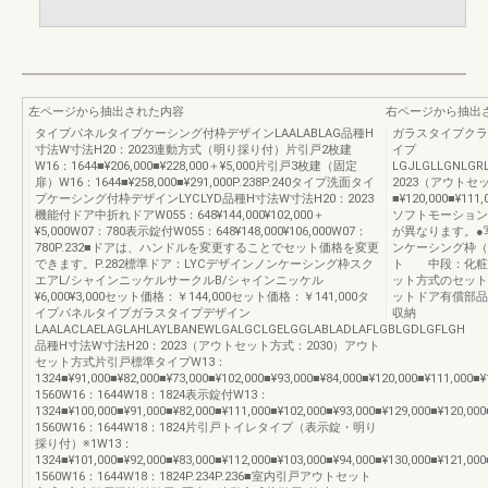
左ページから抽出された内容
右ページから抽出
タイプパネルタイプケーシング付枠デザインLAALABLAG品種H
ガラスタイプクラ
寸法W寸法H20：2023連動方式（明り採り付）片引戸2枚建
イプ
W16：1644■¥206,000■¥228,000＋¥5,000片引戸3枚建（固定
LGJLGLLGNLGR
扉）W16：1644■¥258,000■¥291,000P.238P.240タイプ洗面タイ
2023（アウトセ
プケーシング付枠デザインLYCLYD品種H寸法W寸法H20：2023
■¥120,000■¥111,
機能付ドア中折れドアW055：648¥144,000¥102,000＋
ソフトモーション
¥5,000W07：780表示錠付W055：648¥148,000¥106,000W07：
が異なります。●
780P.232■ドアは、ハンドルを変更することでセット価格を変更
ンケーシング枠（
できます。P.282標準ドア：LYCデザインノンケーシング枠スク
ト 中段：化粧
エアL/シャインニッケルサークルB/シャインニッケル
ット方式のセット
¥6,000¥3,000セット価格：￥144,000セット価格：￥141,000タ
ットドア有償部品
イプパネルタイプガラスタイプデザイン
収納
LAALACLAELAGLAHLAYLBANEWLGALGCLGELGGLABLADLAFLGBLGDLGFLGH
品種H寸法W寸法H20：2023（アウトセット方式：2030）アウト
セット方式片引戸標準タイプW13：
1324■¥91,000■¥82,000■¥73,000■¥102,000■¥93,000■¥84,000■¥120,000■¥111,000■
1560W16：1644W18：1824表示錠付W13：
1324■¥100,000■¥91,000■¥82,000■¥111,000■¥102,000■¥93,000■¥129,000■¥120,00
1560W16：1644W18：1824片引戸トイレタイプ（表示錠・明り
採り付）※1W13：
1324■¥101,000■¥92,000■¥83,000■¥112,000■¥103,000■¥94,000■¥130,000■¥121,00
1560W16：1644W18：1824P.234P.236■室内引戸アウトセット