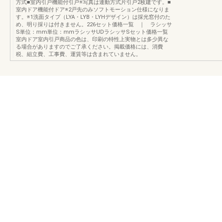
方式■室内引戸機能付引戸※写真は連動方式片引戸2枚建です。■
室内ドア機能付ドア※2戸先のみソフトモーション仕様になりま
す。※1洗面タイプ（LYA・LYB・LYHデザイン）は採光窓付のた
め、明り採りは付きません。226セット価格一覧 ｜ ラシッサ
S単位：mm単位：mmラシッサUDラシッサSセット価格一覧
室内ドア室内引戸商品の色は、印刷の特性上実物とは多少異な
る場合がありますのでご了承ください。掲載価格には、消費
税、組立費、工事費、運賃等は含まれていません。