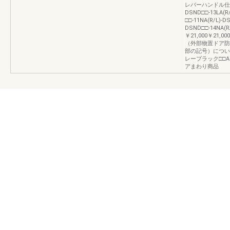
レバーハンドル仕様□□-
DSND□□-13LA(
□□-11NA(R/L)-D
DSND□□-14NA(
￥21,000￥21,
（外部物置ドア防
部の記号）につい
レーブラック□□
アまわり商品