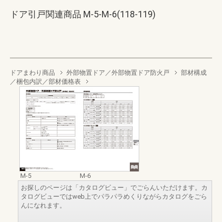
ドア引戸関連商品 M-5-M-6(118-119)
ドアまわり商品
外部物置ドア／外部物置ドア防火戸
部材構成
／梱包内訳／部材価格表
M-5
M-6
お探しのページは「カタログビュー」でごらんいただけます。カ
タログビューではweb上でパラパラめくりながらカタログをごら
んになれます。