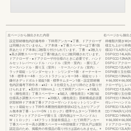
左ページから抽出された内容
右ページから抽出
設定部材梱包内訳備考枠・下枠用アンカー●丁番、ドアクローザ
枠種類片開きW(mm)6
は同梱されていません。ドア本体－●丁番スペーサーは丁番1箇
様立ち上がり枠商
所あたりドア本体に2枚取り付けられています。丁番－●2枚入り
様□□-11LA(R/L)-
●高さ調整スペーサーは丁番1枚あたりに2枚同梱されています。
DSPG□□-14LA(R
ドアクローザ－●ドアクローザ付仕様のときに必要です。ハンド
DSPG□□-12NA(R/
ルセットレバーハンドル・ハンドル（室外・室内）－握り玉／
DSPGドアクローザ
ケースハンドル・握り玉（室外）・ケースハンドル（室内）・
DSPA□□-12LA(R/
ラッチ箱錠－シリンダーセット・シリンダー1個・オーナーキー
DSPA握り玉仕様□□-1
1本・標準キー4本・コンストラクションキー3本－箱錠セット・
DSPA□□-13NA(R
鎌付きデッドボルト箱錠1個・標準サムターン1個－設定部材梱
￥66,000￥66,
包内訳備考下枠巾木－●k2・ｋ３仕様立ち上がり枠のとき取り付
クローザなしレバーハ
けられます。●見付け100mm上・たて枠用アンカー－●15個入
DSPH□□-12LA(R/
り（梱包発注）丁番スペーサー－●5組入（梱包発注）※2枚1組
DSPH握り玉仕様□□-
仕様高さ調整スペーサー－●20個入（梱包発注）部材構成必須選
DSPH□□-13NA(
択部材枠ドア本体丁番ドアクローザハンドルセットシリンダー
付レバーハンドル仕様□□
セット箱錠セット下枠巾木断熱性能枠形状k2立ち上がりアング
DSPB□□-13LA(R
ル無本体丁番－レバーDN（１ロック）標準サムターン下枠巾木
□□-11NA(R/L)-D
※k3フラットドアクローザ握り玉（室内側はケースハンドル）
DSPB□□-14NA(
W（１ロック）－k4フラット別途有償品上・たて枠用アンカー
￥66,000￥66,
丁番スペーサー高さ調整スペーサー※外部物置ドア防火戸は個別
ドドアクローザなしレ
認定品のため、掲載外の有償品の取り付けは認められません。※
DSPK□□-12LA(R/