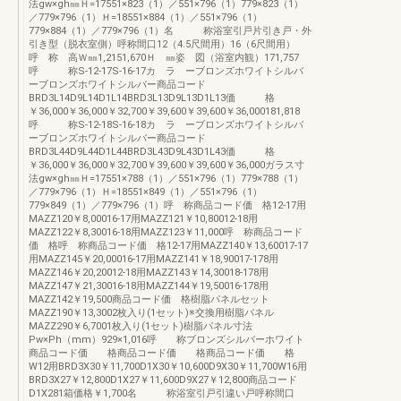
法gw×gh㎜Ｈ=17551×823（1）／551×796（1）779×823（1）
／779×796（1）Ｈ=18551×884（1）／551×796（1）
779×884（1）／779×796（1）名 称浴室引戸片引き戸・外
引き型（脱衣室側）呼称間口12（4.5尺間用）16（6尺間用）
呼 称 高Ｗ㎜1,2151,670Ｈ ㎜姿 図（浴室内観）171,757
呼 称S-12-17S-16-17カ ラ ーブロンズホワイトシルバ
ーブロンズホワイトシルバー商品コード
BRD3L14D9L14D1L14BRD3L13D9L13D1L13価 格
￥36,000￥36,000￥32,700￥39,600￥39,600￥36,000181,818
呼 称S-12-18S-16-18カ ラ ーブロンズホワイトシルバ
ーブロンズホワイトシルバー商品コード
BRD3L44D9L44D1L44BRD3L43D9L43D1L43価 格
￥36,000￥36,000￥32,700￥39,600￥39,600￥36,000ガラス寸
法gw×gh㎜Ｈ=17551×788（1）／551×796（1）779×788（1）
／779×796（1）Ｈ=18551×849（1）／551×796（1）
779×849（1）／779×796（1）呼 称商品コード価 格12-17用
MAZZ120￥8,00016-17用MAZZ121￥10,80012-18用
MAZZ122￥8,30016-18用MAZZ123￥11,000呼 称商品コード
価 格呼 称商品コード価 格12-17用MAZZ140￥13,60017-17
用MAZZ145￥20,00016-17用MAZZ141￥18,90017-178用
MAZZ146￥20,20012-18用MAZZ143￥14,30018-178用
MAZZ147￥21,30016-18用MAZZ144￥19,50016-178用
MAZZ142￥19,500商品コード価 格樹脂パネルセット
MAZZ190￥13,3002枚入り(1セット)※交換用樹脂パネル
MAZZ290￥6,7001枚入り(1セット)樹脂パネル寸法
Pw×Ph（mm）929×1,016呼 称ブロンズシルバーホワイト
商品コード価 格商品コード価 格商品コード価 格
W12用BRD3X30￥11,700D1X30￥10,600D9X30￥11,700W16用
BRD3X27￥12,800D1X27￥11,600D9X27￥12,800商品コード
D1X281箱価格￥1,700名 称浴室引戸引違い戸呼称間口