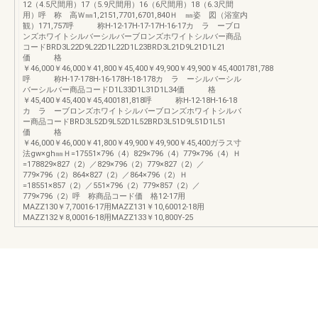
12（4.5尺間用）17（5.9尺間用）16（6尺間用）18（6.3尺間
用）呼 称 高Ｗ㎜1,2151,7701,6701,840Ｈ ㎜姿 図（浴室内
観）171,757呼 称H-12-17H-17-17H-16-17カ ラ ーブロ
ンズホワイトシルバーシルバーブロンズホワイトシルバー商品
コードBRD3L22D9L22D1L22D1L23BRD3L21D9L21D1L21
価 格
￥46,000￥46,000￥41,800￥45,400￥49,900￥49,900￥45,4001781,788
呼 称H-17-178H-16-178H-18-178カ ラ ーシルバーシル
バーシルバー商品コードD1L33D1L31D1L34価 格
￥45,400￥45,400￥45,400181,818呼 称H-12-18H-16-18
カ ラ ーブロンズホワイトシルバーブロンズホワイトシルバ
ー商品コードBRD3L52D9L52D1L52BRD3L51D9L51D1L51
価 格
￥46,000￥46,000￥41,800￥49,900￥49,900￥45,400ガラス寸
法gw×gh㎜Ｈ=17551×796（4）829×796（4）779×796（4）Ｈ
=178829×827（2）／829×796（2）779×827（2）／
779×796（2）864×827（2）／864×796（2）Ｈ
=18551×857（2）／551×796（2）779×857（2）／
779×796（2）呼 称商品コード価 格12-17用
MAZZ130￥7,70016-17用MAZZ131￥10,60012-18用
MAZZ132￥8,00016-18用MAZZ133￥10,800Y-25