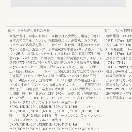
左ページから抽出された内容
右ページから抽出
商品の色は、印刷の特性上、実物とは多少異なる場合がござい
縦断面図 A○-A○
ますのでご了承ください。掲載価格には、消費税、ガラス代
18H1,757mm1,
（ガラス組込商品を除く）、組立代、取付費、運賃等は含まれ
772CCDDEE
ておりません。浴室ドア・引戸室■規格寸法表●内引き型用（1セ
C○横断面図 D○-
ット2枚入）樹脂パネルセット（t＝3.5㎜）別途有償品775_1*樹
18H1,757mm1,
脂パネル●内引き型・外引き型・引違い戸共通換気ガラリセット
片引き戸（外引き型
選択品775_4*換気ガラ※ガラリ使用時のガラス寸法ガラリ用gh
17H：178H：
＝gh−296アンカー（引違い戸のみ）●17個入（1箱） 内訳：
18H1,757mm1,
上・縦用…12個入 下用 ……5個入選択品775_5アンカー●外
引違い戸●呼称は
引き型用（1セット2枚入）775_2*樹脂パネル.2●引違い戸用（1
は表示が違うこと
セット4枚入）775_3規格寸01！8！5※引違い戸の場合は2セット
が表示されている
（4枚）手配してください。●最大サイズ用名 称浴室引戸
基本寸法／納まり
片引き戸・内引き型（浴室側）呼称間口12（4.5尺間用）16（6
WW1SW121,215
尺間用）呼 称 高Ｗ㎜1,2151,670Ｈ ㎜姿 図（浴室内観）
26浴室中折ドア
171,757呼 称U-12-17U-16-17カ ラ ーブロンズホワイト
ア引戸浴室ドアW
シルバーブロンズホワイトシルバー商品コード
BRD3L12D9L12D1L12BRD3L11D9L11D1L11価 格
￥33,700￥33,700￥30,600￥36,700￥36,700￥33,300181,818
呼 称U-12-18U-16-18カ ラ ーブロンズホワイトシルバ
ーブロンズホワイトシルバー商品コード
BRD3L42D9L42D1L42BRD3L41D9L41D1L41価 格
￥33,700￥33,700￥30,600￥36,700￥36,700￥33,300ガラス寸