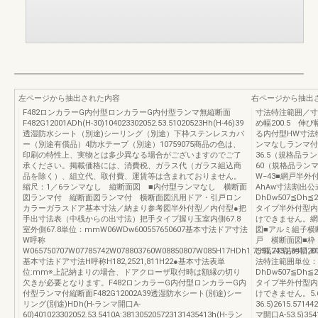
左ページから抽出された内容
右ページから抽出
F482ロンカラーG内付型ロンカラーG内付型ランマ無縦断面
寸法特注範囲／寸
F482G12001ADh(H-30)104023302052.53.51020523Hh(H-46)39
め幅200.5 伸び
透湿防水シート（別途)シーリング（別途）下枠ステンレスカバ
る内付型HW寸法
ー（別途有償品）4防水テープ（別途）10759075商品の色は、
ンマなしランマ付ラ
印刷の特性上、実物とは多少異なる場合がございますのでご了
36.5（規格品ラン
承ください。掲載価格には、消費税、ガラス代（ガラス組込商
60（規格品ランマ
品を除く）、組立代、取付費、運賃等は含まれておりません。
W−43■網戸半外付
縮尺：1／6ランマなし 縦断面図 ■内付型ランマなし 横断面
AhAw寸法割出
図ランマ付 縦断面図ランマ付 横断面図汎用ドア・引戸ロン
DhDw507≦Dh≦2
カラーガラスドア基本寸法／納まり参考図半外付型／内付型●把
タイプ半外付型内
手出寸法表（中桟からの出寸法）把手タイプ握り玉室内側67.8
けできません。網
室外側67.8単位：mmW06WDw600557650607基本寸法ドア寸法
図■アルミ組子横
W呼称
戸 横断面図■枠
W065750707W07785742W078803760W08850807W085H17HDh1,7551,7251,8411,8
び幅243詰め幅2
基本寸法ドア寸法H呼称H182,2521,811H22●基本寸法表単
法特注範囲単位：
位:mm※上記納まりの場合、ドアクローザ取付時は額縁の切り
DhDw507≦Dh≦2
欠きが必要となります。F482ロンカラーG内付型ロンカラーG内
タイプ半外付型内
付型ランマ付縦断面F482G12002A39透湿防水シート(別途)シー
けできません。5.61
リング(別途)HDh(H-ランマ開口A-
36.5)2615.5714
60)401023302052.53.5410A:381305205723131435413h(H-ラン
マ開口A-53.5)35