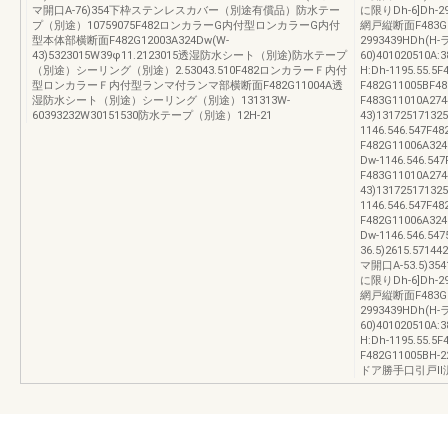
マ開口A-76)354下枠ステンレスカバー（別途有償品）防水テー
に限りDh-6]Dh-
プ（別途）10759075F482ロンカラーG内付型ロンカラーG内付
網戸縦断面F483G11
型本体部横断面F482G12003A324Dw(W-
2993439HDh(H
43)5323015W39φ11.2123015透湿防水シート（別途)防水テープ
60)401020510A:
（別途）シーリング（別途）2.53043.510F482ロンカラーＦ内付
H:Dh-1195.
型ロンカラーＦ内付型ランマ付ランマ部横断面F482G11004A透
F482G1100
湿防水シート（別途）シーリング（別途）131313W-
F483G11010A274
60393232W30151530防水テープ（別途）12H-21
43)1317251713
1146.546.5
F482G11006A32
Dw-1146.54
F483G11010A274
43)1317251713
1146.546.5
F482G11006A32
Dw-1146.546.54
36.5)2615.5714
マ開口A-53.5)35
に限りDh-6]Dh-
網戸縦断面F483G11
2993439HDh(H
60)401020510A:
H:Dh-1195.
F482G1100
ドア勝手口引戸Ⅱ