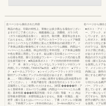
左ページから抽出された内容
右ページから抽出
商品の色は、印刷の特性上、実物とは多少異なる場合がござい
■ポスト・アイ・
ますのでご了承ください。掲載価格には、消費税、ガラス代
ー、ブラック、オ
（ガラス組込商品を除く）、組立代、取付費、運賃等は含まれ
しています。また
ておりません。汎用ドア・引戸ロンカラーフラッシュドア物置
し付ポスト、来客
きやミニハウスなど汎用性に富んだ実用本位の経済型ドア。ド
のガラリ付など多
ア本体は表面が耐食性にすぐれたガルバリウム鋼板、内部はペ
のガラリは、室内
ーパーハニカム構造。枠は内付型と半外付型、ドア本体は種類
タログ用に作成し
や色を豊富に用意しています。錠は握り玉仕様とレバーハンド
がありますのでご
ル仕様を用意。握り玉仕様はワンキー・ツーロック式の錠も受
商品のガラスは
注生産可能です。■商品体系ポスト・アイ付内付枠半外付枠枠
仕様（握り玉のみ
ド ア 本 体ランマなしランマなしランマ付ランマ付ランマ
を採用したドアを
内倒しランマ内倒しTX60-675●木目 ●新アイボリー ●ブラッ
で、メインロック
ク ●オータムブラウン ●シャイングレーフラットガラリ付立
内側には、操作の
額付アングル無とアングル付の設定があります。使用対
様にすると網戸が
象………・1階土間納まり（この他に使用する場合は防水処理を行
側 後付でき
ってください。）・木造戸建住宅（集合住宅のエントランスや
り付けられる網戸
店舗用としてはご使用いただけません。)材質 �����枠：ア
バー、ブラック、
ルミ形材本体：ガルバリウム鋼板（内部はペーパーハニカム構
意しています。網
造）基本性能 ���耐風圧性能：S-2（120）等級 ※（）内は
アと一体になって
旧等級水密性能：水密性能はありません。装備・付属品……錠・
式ですから、室内
把手（握り玉またはレバーハンドル）、丁番（ステンレス製2枚
把手が網戸に当た
吊）、下枠用アンカー（半外付枠のみ）、3〜4mm用片ビード
を採用。ドアを閉