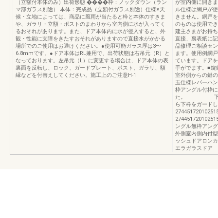
（立額付本体のみ）出荷形態 ����枠：ノックダウン（ラン
が室内側に開きま
マ部ガラス別途） 本体：完成品（立額付ガラス別途）仕様※天
ル仕様は網戸が使
候・立地によっては、商品に風雨が当たると枠と本体のすきま
きません。網戸を
や、ガラリ・立額・ポストのまわりから室内側に水が入ってく
のものは使用でき
るおそれがあります。また、ドア本体内に水が侵入すると、外
建主さまがお持ち
観・性能に支障をきたすおそれがありますので直接水がかかる
直接、裏表紙に記
場所でのご使用はお避けください。●使用可能ガラス厚は3〜
品修理ご相談セン
6.8mmです。●ドア本体はRL兼用で、出荷状態は右吊元（R）と
ます。使用例網戸
なっております。左吊元（L）に変更する場合は、ドア本体の表
ています。ドアを
裏面を反転し、ロック、ガードプレート、ポスト、ガラリ、額
手がでます。■錠
縁などを付替えしてください。施工上のご注意H-1
室外側からの鍵の
玉仕様レバーハン
枠アングル付枠に
た。 下枠ス
ら下枠をガードし
27445172010
27445172010
ングル無枠アング
外側室内側内付型
ッシュドアロンカ
エラガラスドア