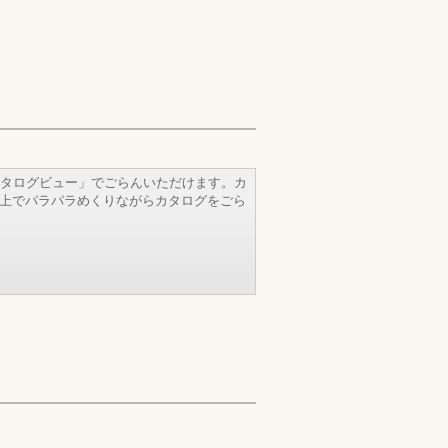
タログビュー」でごらんいただけます。カ
b上でパラパラめくりながらカタログをごら