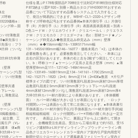
呼称
仕様を選ぶP.178有償部品P.708特注寸法対応P.818特別仕様対応
P.872納まり図P.920＜別冊＞商品カタログVH0300191おすすめ
本体左
品番について下記おすすめ品番をシステム上で入力すること
1サイズ呼称
で、発注が簡易的にできます。WBHF−CL1−2320−Lデザイン呼
203220価格a：
称サイズ呼称色記号おすすめ品番例●本体片側引手（L）片側引
ーシング枠︵固
手（R）片側引手（L）片側引手（R）表面表面表面表面＜別表＞
□色コードＷ：クリエホワイトＰ：クリエペールＬ：クリエラス
張り：ツバ付薄敷居
クＭ：クリエモカＤ：クリエダークa：色c：部材コード★ノン
0MXB◆床先張り：
ケーシング枠見込み◆敷居見込み枠見込み（mm）壁厚
B8床先張り：フラ
（mm）★◆156mm幅116∼130R5171mm幅
4方枠4方枠（ツバな
131∼145S6180mm幅146∼160T7・価格末尾の「×2」は本体の
必要枚数を表します。必要枚数発注してください。・本体には
付枠3方枠3方枠薄
左右の区別があります。本体の右と左を2枚ずつ発注してくださ
い。b：呼称コード▲ケーシング足長さ足長さ壁厚（mm）▲薄
m）（壁厚
壁厚壁8mm足111∼121142∼148A14mm足
XRMケーシングL型
122∼133149∼160B19mm足134∼141161∼170C25mm足
床後張り：ツバ付薄敷
142∼152171∼182D（2×4）8mm足114（2×4）̶E●敷居 ※片引戸
標準タイプの図です。ツバ付薄敷居FL段差2mm床材12mm厚埋
込敷居壁厚共通
込敷居FL段差2.5mm床材12mm厚フラット下レールFL段差
ラット下レール
4mm床材12mm厚ツバなし薄敷居FL段差2mm床材12mm厚4
ツバなし薄敷居込
方枠3方枠カバー材の形状により表裏があります。（本体横断
面）・カバー材の幅が大きいほうが表面になります。・ロック
m）（壁厚
付開閉レバーは表面から見て常に左側になります。●本体表裏引
MXNMケーシングL型
手側表面カバー材片側引手(L)引手側表面カバー材片側引手(R)縦
枠190掲載価格に
框縦框縦框縦框 ロック付開閉レバー※羽根の開く向きは一定方
、組立費、工
向です。 表面は上から下に、裏面は下から上に操作して開き
通風引戸（Vレ
ます。…全機種受注生産品。受注から工場出荷まで約15日。受15
枚建本 体●商
リビング建材Biz-LIXデザインラインアップウッディーライン商
枠3方枠+ケー
品色クリエカラートレンドカラー室内ドア室内引戸室内用窓可
ング付枠ノンケー
動間仕切りクローゼットドア通風建具ファミリーライン室内ド