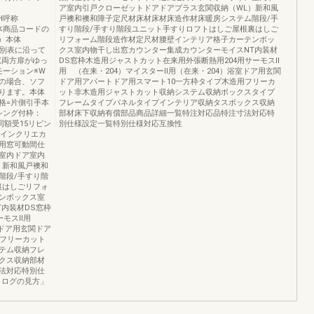
ア室内引戸クローゼットドアドアプラス玄関収納（WL）新和風
）H呼称
戸襖和襖和障子定尺材床材床材床造作材床暖房システム階段/手
①本体商品コードの
すり階段/手すり階段ユニット手すりロフトはしご屋根裏はしご
）本体
リフォーム階段造作材定尺材腰壁インテリア格子カーテンボッ
号を別表に沿って
クス室内物干し出窓カウンター集成カウンターモイスNT内装材
戸尻両方扉がゆっ
DS窓枠木造用ジャストカット在来用外張断熱用204用サーモスⅡ
モーション※W
用 （在来・204）マイスターⅡ用（在来・204）浴室ドア用玄関
の場合、ソフ
ドア用アパートドア用スマート10一方枠タイプ木造用フリーカ
ります。本体
ット非木造用ジャストカット収納システム収納ボックスタイプ
格=片側引手本
フレームタイプパネルタイプインテリア収納タスボックス収納
シング付枠：
部材床下収納有償部品商品詳細一覧特注対応品特注寸法対応特
：同額受15リビン
別仕様設定一覧特別仕様対応互換性
ラインクリエカ
用窓可動間仕
室内ドア室内
）新和風戸襖和
階段/手すり階
裏はしごリフォ
ンボックス室
内装材DS窓枠
サーモスⅡ用
室ドア用玄関ドア
用フリーカット
テム収納フレ
クス収納部材
法対応特別仕
タログの見方」