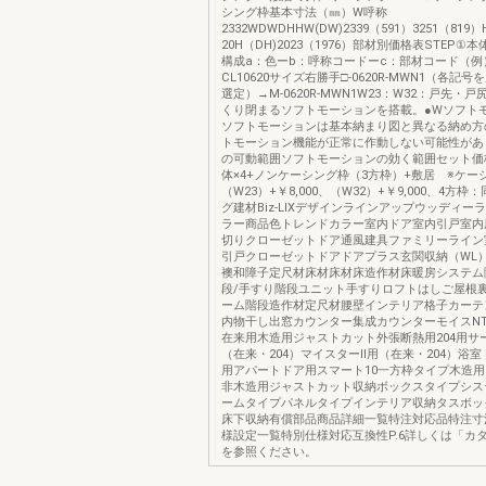
シング枠基本寸法（㎜）W呼称
2332WDWDHHW(DW)2339（591）3251（819
20H（DH)2023（1976）部材別価格表STEP
構成a：色ーb：呼称コードーc：部材コード（例
CL10620サイズ右勝手□-0620R-MWN1（各記
選定）→M-0620R-MWN1W23：W32：戸先・
くり閉まるソフトモーションを搭載。●Wソフト
ソフトモーションは基本納まり図と異なる納め方
トモーション機能が正常に作動しない可能性があ
の可動範囲ソフトモーションの効く範囲セット価
体×4+ノンケーシング枠（3方枠）+敷居 ※ケー
（W23）+￥8,000、（W32）+￥9,000、4方枠
グ建材Biz-LIXデザインラインアップウッディー
ラー商品色トレンドカラー室内ドア室内引戸室内
切りクローゼットドア通風建具ファミリーライン
引戸クローゼットドアドアプラス玄関収納（WL
襖和障子定尺材床材床材床造作材床暖房システム
段/手すり階段ユニット手すりロフトはしご屋根
ーム階段造作材定尺材腰壁インテリア格子カーテ
内物干し出窓カウンター集成カウンターモイスNT
在来用木造用ジャストカット外張断熱用204用
（在来・204）マイスターⅡ用（在来・204）浴
用アパートドア用スマート10一方枠タイプ木造
非木造用ジャストカット収納ボックスタイプシス
ームタイプパネルタイプインテリア収納タスボッ
床下収納有償部品商品詳細一覧特注対応品特注寸
様設定一覧特別仕様対応互換性P.6詳しくは「カ
を参照ください。