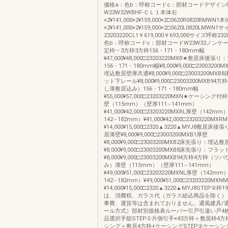
価格a：色b：呼称コードc：部材コードデザイン
W23W32WBHF-ＣＬ１本体右
×2¥141,000×2¥159,000×2□0620R0820RMWN1
×2¥141,000×2¥159,000×2□0620L0820LMWN
23203220CL1￥619,000￥693,000サイズ呼称23
色b：呼称コードc：部材コードW23W32ノンケ
定枠︶3方枠3方枠156・171・180mm幅
¥47,000¥48,000□23203220MXR★敷居床後
156・171・180mm幅¥8,000¥9,000□2300320
埋込敷居壁厚共通¥8,000¥9,000□23003200MX
ット下レール¥8,000¥9,000□23003200MXB9
し薄敷居込み）156・171・180mm幅
¥55,000¥57,000□23203220MXN★ケーシング
壁（115mm）（壁厚111∼141mm）
¥41,000¥42,000□23203220MXRL厚壁（142m
142∼182mm）¥41,000¥42,000□23203220M
¥14,000¥15,000□2320▲3220▲MYJ8敷居
居薄壁¥8,000¥9,000□23003200MXB1厚壁
¥8,000¥9,000□23003200MXB2床先張り：埋
¥8,000¥9,000□23003200MXB8床先張り：フ
¥8,000¥9,000□23003200MXB94方枠4方枠（
み）薄壁（115mm）（壁厚111∼141mm）
¥49,000¥51,000□23203220MXNL厚壁（142m
142∼182mm）¥49,000¥51,000□23203220
¥14,000¥15,000□2320▲3220▲MYJ8STEP②
は、消費税、ガラス代（ガラス組込商品を除く）
事費、運賃等は含まれておりません。通風建具/
ール方式）部材別規格表ルーバー引戸引違い戸4
品選択手順STEP①片側引手×43方枠＋敷居枠4方
シング＋敷居4方枠+ケーシングSTEP②ケーシ