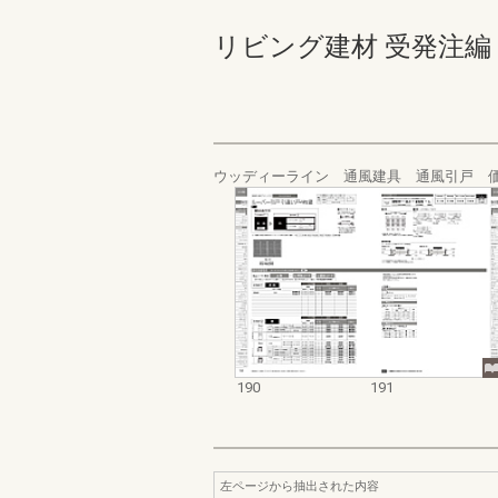
リビング建材 受発注編 190-
ウッディーライン 通風建具 通風引戸 
190
191
左ページから抽出された内容