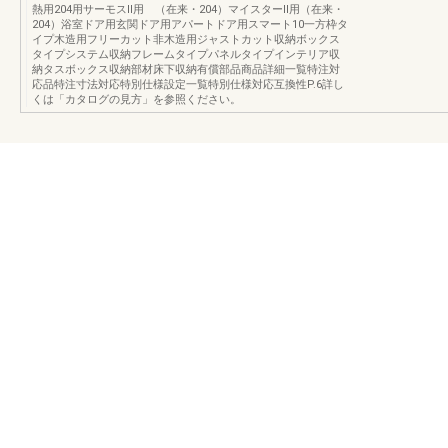
熱用204用サーモスⅡ用 （在来・204）マイスターⅡ用（在来・
204）浴室ドア用玄関ドア用アパートドア用スマート10一方枠タ
イプ木造用フリーカット非木造用ジャストカット収納ボックス
タイプシステム収納フレームタイプパネルタイプインテリア収
納タスボックス収納部材床下収納有償部品商品詳細一覧特注対
応品特注寸法対応特別仕様設定一覧特別仕様対応互換性P.6詳し
くは「カタログの見方」を参照ください。