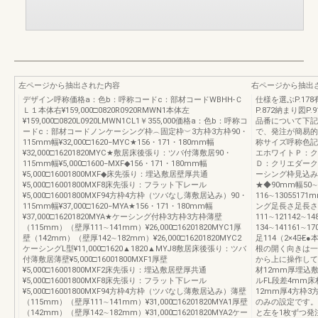
左ページから抽出された内容
右ページから抽出
デザイン呼称価格a：色b：呼称コードc：部材コードWBHH-Ｃ
仕様を選ぶP.178
Ｌ１本体右¥159,000□0820R0920RMWN1本体左
P.872納まり図P
¥159,000□0820L0920LMWN1CL1￥355,000価格a：色b：呼称コ
品番について下記
ードc：部材コードノンケーシング枠︵固定枠︶3方枠3方枠90・
で、発注が簡易的に
115mm幅¥32,000□1620−MYC★156・171・180mm幅
称サイズ呼称色記
¥32,000□16201820MYC★敷居床後張り：ツバ付薄敷居90・
エホワイトＰ：ク
115mm幅¥5,000□1600−MXF◆156・171・180mm幅
Ｄ：クリエダーク
¥5,000□16001800MXF◆床先張り：埋込敷居壁厚共通
ーシング枠見込み
¥5,000□16001800MXF8床先張り：フラット下レール
★◆90mm幅50∼7
¥5,000□16001800MXF94方枠4方枠（ツバなし薄敷居込み）90・
116∼1305517
115mm幅¥37,000□1620−MYA★156・171・180mm幅
ング足長さ足長さ
¥37,000□16201820MYA★ケーシング付枠3方枠3方枠薄壁
111∼121142∼1
（115mm）（壁厚111∼141mm）¥26,000□16201820MYC1厚
134∼141161∼1
壁（142mm）（壁厚142∼182mm）¥26,000□16201820MYC2
足114（2×4）
ケーシングL型¥11,000□1620▲1820▲MYJ8敷居床後張り：ツバ
根の開く向きは一
付薄敷居薄壁¥5,000□16001800MXF1厚壁
から上に操作して
¥5,000□16001800MXF2床先張り：埋込敷居壁厚共通
材12mm厚埋込敷
¥5,000□16001800MXF8床先張り：フラット下レール
ルFL段差4mm床
¥5,000□16001800MXF94方枠4方枠（ツバなし薄敷居込み）薄壁
12mm厚4方枠
（115mm）（壁厚111∼141mm）¥31,000□16201820MYA1厚壁
のみの設定です。
（142mm）（壁厚142∼182mm）¥31,000□16201820MYA2ケー
と左を1枚ずつ発