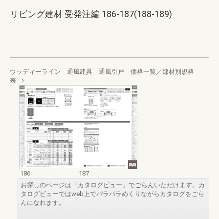
リビング建材 受発注編 186-187(188-189)
ウッディーライン 通風建具 通風引戸 価格一覧／部材別規格
表
186
187
お探しのページは「カタログビュー」でごらんいただけます。カ
タログビューではweb上でパラパラめくりながらカタログをごら
んになれます。