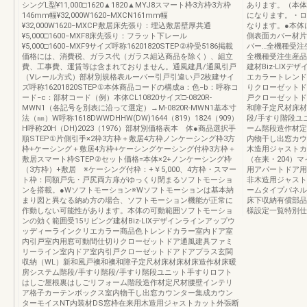
シングL型¥11,000□1620▲1820▲MYJ8スマート枠3方枠3方枠
あります。（本体
146mm幅¥32,000W1620−MXCN161mm幅
になります。・ロ
¥32,000W1620−MXCP敷居床先張り：埋込敷居壁厚共通
なります。●本体
¥5,000□1600−MXF8床先張り：フラット下レール
側表面カバー材片
¥5,000□1600−MXF9サイズ呼称16201820STEP②枠受5186掲載
バー…全機種受注
価格には、消費税、ガラス代（ガラス組込商品を除く）、組立
全機種受注生産品
費、工事費、運賃等は含まれておりません。通風建具/通風引戸
建材Biz-LIX
（Vレール方式）部材別規格表ルーバー引戸引違い戸2枚建サイ
エカラートレンド
ズ呼称16201820STEP①本体商品コードの構成a：色−b：呼称コ
りクローゼットド
ード−c：部材コード（例）本体CL10820サイズ□-0820R-
戸クローゼットド
MWN1（各記号を別表に沿って選定）→M-0820R-MWN1基本寸
和障子定尺材床材
法（㎜）W呼称1618DWWDHHW(DW)1644（819）1824（909）
段/手すり階段ユ
H呼称20H（DH)2023（1976）部材別価格表本 体●商品選択手
ーム階段造作材定
順STEP①片側引手×2枠3方枠＋敷居4方枠ノンケーシング枠3方
内物干し出窓カウ
枠+ケーシング＋敷居4方枠+ケーシングケーシング付枠3方枠＋
木造用ジャストカ
敷居スマート枠STEP②セット価格=本体×2+ノンケーシング枠
（在来・204）
（3方枠）+敷居 ※ケーシング付枠：+￥5,000、4方枠・スマー
用アパートドア用
ト枠：同額戸先・戸尻両方扉がゆっくり閉まるソフトモーショ
非木造用ジャスト
ンを搭載。●Wソフトモーション※Wソフトモーションは基本納
ームタイプパネル
まり図と異なる納め方の場合、ソフトモーション機能が正常に
床下収納有償部品
作動しない可能性があります。本体の可動範囲ソフトモーショ
様設定一覧特別仕
ンの効く範囲受15リビング建材Biz-LIXデザインラインアップウ
ッディーラインクリエカラー商品色トレンドカラー室内ドア室
内引戸室内用窓可動間仕切りクローゼットドア通風建具ファミ
リーライン室内ドア室内引戸クローゼットドアドアプラス玄関
収納（WL）新和風戸襖和襖和障子定尺材床材床材床造作材床暖
房システム階段/手すり階段/手すり階段ユニット手すりロフト
はしご屋根裏はしごリフォーム階段造作材定尺材腰壁インテリ
ア格子カーテンボックス室内物干し出窓カウンター集成カウン
ターモイスNT内装材DS窓枠在来用木造用ジャストカット外張断