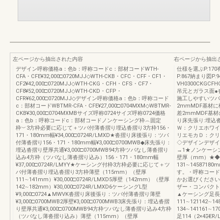
左ページから抽出された内容
右ページから抽出
デザイン呼称価格a：色b：呼称コードc：部材コードWTH-
仕様を選ぶP.170
CFA・CFE¥32,000□0720MJJ◇WTH-CKB・CFC・CFF・CF1・
P.867納まり図P
CF2¥42,000□0720MJJ◇WTH-CKG・CFH・CFS・CF7・
VH0300CKGCFHCFS
CF8¥52,000□0720MJJ◇WTH-CKD・CFP・
吊元とガラス面●沓
CFR¥62,000□0720MJJ◇デザイン呼称価格a：色b：呼称コード
施工しやすいツバ
c：部材コードWBTMR-CFA・CFE¥27,000□0704MXM◇WBTMR-
2mmMDF基材
CKB¥30,000□0704MXMBサイズ呼称0724サイズ呼称0724価格
差2mmMDF基
a：色b：呼称コードc：部材コードノンケーシング枠︵固定
り床先張り:埋込
枠︶3方枠必要に応じて＋ツバ付薄沓摺り埋込沓摺り3方枠156・
Ｗ：クリエホワイ
171・180mm幅¥34,000□0724R/LMXD★沓摺り床後張り：ツバ
リエモカＤ：クリ
付薄沓摺り156・171・180mm幅¥3,000□0700MWB◆床先張り：
◇デザインデザイ
埋込沓摺り壁厚共通¥3,000□0700MWB94方枠ツバなし薄沓摺り
→1★ノンケーシ
込み4方枠（ツバなし薄沓摺り込み）156・171・180mm幅
壁厚（mm）★◆15
¥37,000□0724R/LMYY★ケーシング付枠3方枠必要に応じて＋ツ
131∼145871
バ付薄沓摺り埋込沓摺り3方枠薄壁（115mm）（壁厚
す。・呼称コード
111∼141mm）¥30,000□0724R/LMXD5厚壁（142mm）（壁厚
かお選びください
142∼182mm）¥30,000□0724R/LMXD6ケーシングL型
ザー・コンパクト
¥9,000□0724▲MWVK沓摺り床後張り：ツバ付薄沓摺り薄壁
▲ケーシング足長
¥3,000□0700MWB2厚壁¥3,000□0700MWB3床先張り：埋込沓摺
111∼121142∼1
り壁厚共通¥3,000□0700MWB94方枠ツバなし薄沓摺り込み4方枠
134∼141161∼1
（ツバなし薄沓摺り込み）薄壁（115mm）（壁厚
足114（2×4）