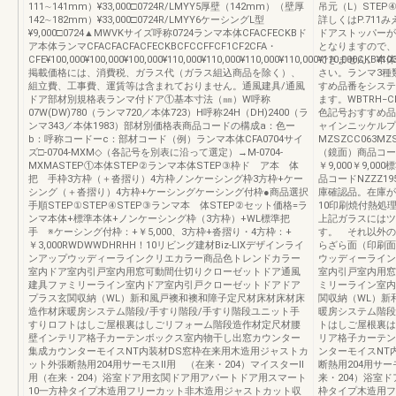
111∼141mm）¥33,000□0724R/LMYY5厚壁（142mm）（壁厚
吊元（L）STE
142∼182mm）¥33,000□0724R/LMYY6ケーシングL型
詳しくはP.71
¥9,000□0724▲MWVKサイズ呼称0724ランマ本体CFACFECKBド
ドアストッパーが
ア本体ランマCFACFACFACFECKBCFCCFFCF1CF2CFA・
となりますので、
CFE¥100,000¥100,000¥100,000¥110,000¥110,000¥110,000¥110,000¥110,000CKB¥103
できません。本体
掲載価格には、消費税、ガラス代（ガラス組込商品を除く）、
さい。ランマ3種
組立費、工事費、運賃等は含まれておりません。通風建具/通風
すめ品番をシステ
ドア部材別規格表ランマ付ドア①基本寸法（㎜）W呼称
ます。WBTRH−C
07W(DW)780（ランマ720／本体723）H呼称24H（DH)2400（ラ
色記号おすすめ品
ンマ343／本体1983）部材別価格表商品コードの構成a：色ー
ャインニッケルプ
b：呼称コードーc：部材コード（例）ランマ本体CFA0704サイ
MZSZCC063MZ
ズ□-0704-MXM◇（各記号を別表に沿って選定）→M-0704-
（鏡面）商品コードM
MXMASTEP①本体STEP②ランマ本体STEP③枠ド ア本 体
￥9,000￥9,
把 手枠3方枠（＋沓摺り）4方枠ノンケーシング枠3方枠+ケー
品コードNZZZ1
シング（＋沓摺り）4方枠+ケーシングケーシング付枠●商品選択
庫確認品。在庫が
手順STEP①STEP④STEP③ランマ本 体STEP②セット価格=ラ
10印刷焼付熱処
ンマ本体+標準本体+ノンケーシング枠（3方枠）+WL標準把
上記ガラスにはツ
手 ※ケーシング付枠：+￥5,000、3方枠+沓摺り・4方枠：+
す。 それ以外の
￥3,000RWDWWDHRHH！10リビング建材Biz-LIXデザインライ
らざら面（印刷面）
ンアップウッディーラインクリエカラー商品色トレンドカラー
ウッディーライン
室内ドア室内引戸室内用窓可動間仕切りクローゼットドア通風
室内引戸室内用窓
建具ファミリーライン室内ドア室内引戸クローゼットドアドア
ミリーライン室内
プラス玄関収納（WL）新和風戸襖和襖和障子定尺材床材床材床
関収納（WL）新
造作材床暖房システム階段/手すり階段/手すり階段ユニット手
暖房システム階段
すりロフトはしご屋根裏はしごリフォーム階段造作材定尺材腰
トはしご屋根裏は
壁インテリア格子カーテンボックス室内物干し出窓カウンター
リア格子カーテン
集成カウンターモイスNT内装材DS窓枠在来用木造用ジャストカ
ンターモイスNT
ット外張断熱用204用サーモスⅡ用 （在来・204）マイスターⅡ
断熱用204用サー
用（在来・204）浴室ドア用玄関ドア用アパートドア用スマート
来・204）浴室
10一方枠タイプ木造用フリーカット非木造用ジャストカット収
枠タイプ木造用フ