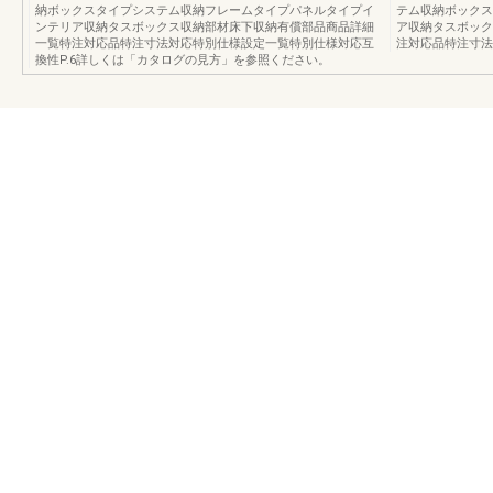
納ボックスタイプシステム収納フレームタイプパネルタイプイ
テム収納ボックス
ンテリア収納タスボックス収納部材床下収納有償部品商品詳細
ア収納タスボック
一覧特注対応品特注寸法対応特別仕様設定一覧特別仕様対応互
注対応品特注寸法
換性P.6詳しくは「カタログの見方」を参照ください。