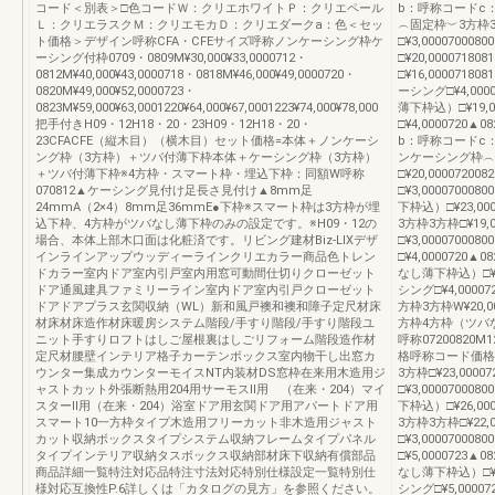
コード＜別表＞□色コードＷ：クリエホワイトＰ：クリエペール
b：呼称コードc
Ｌ：クリエラスクＭ：クリエモカＤ：クリエダークa：色＜セッ
︵固定枠︶3方枠3方枠
ト価格＞デザイン呼称CFA・CFEサイズ呼称ノンケーシング枠ケ
□¥3,000070
ーシング付枠0709・0809M¥30,000¥33,0000712・
□¥20,000071
0812M¥40,000¥43,0000718・0818M¥46,000¥49,0000720・
□¥16,0000718
0820M¥49,000¥52,0000723・
ーシング□¥4,00
0823M¥59,000¥63,0001220¥64,000¥67,0001223¥74,000¥78,000
薄下枠込）□¥19,0
把手付きH09・12H18・20・23H09・12H18・20・
□¥4,0000720
23CFACFE（縦木目）（横木目）セット価格=本体＋ノンケーシ
b：呼称コードc
ング枠（3方枠）＋ツバ付薄下枠本体＋ケーシング枠（3方枠）
ンケーシング枠︵
＋ツバ付薄下枠※4方枠・スマート枠・埋込下枠：同額W呼称
□¥20,00007200
070812▲ケーシング見付け足長さ見付け▲8mm足
□¥3,00007000
24mmA（2×4）8mm足36mmE●下枠※スマート枠は3方枠が埋
下枠込）□¥23,00
込下枠、4方枠がツバなし薄下枠のみの設定です。※H09・12の
3方枠3方枠□¥19,0
場合、本体上部木口面は化粧済です。リビング建材Biz-LIXデザ
□¥3,00007000
インラインアップウッディーラインクリエカラー商品色トレン
□¥4,0000720
ドカラー室内ドア室内引戸室内用窓可動間仕切りクローゼット
なし薄下枠込）□¥22,
ドア通風建具ファミリーライン室内ドア室内引戸クローゼット
シング□¥4,0000
ドアドアプラス玄関収納（WL）新和風戸襖和襖和障子定尺材床
方枠3方枠W¥20,00
材床材床造作材床暖房システム階段/手すり階段/手すり階段ユ
方枠4方枠（ツバなし
ニット手すりロフトはしご屋根裏はしごリフォーム階段造作材
呼称07200820
定尺材腰壁インテリア格子カーテンボックス室内物干し出窓カ
格呼称コード価格
ウンター集成カウンターモイスNT内装材DS窓枠在来用木造用ジ
3方枠□¥23,00007
ャストカット外張断熱用204用サーモスⅡ用 （在来・204）マイ
□¥3,00007000
スターⅡ用（在来・204）浴室ドア用玄関ドア用アパートドア用
下枠込）□¥26,00
スマート10一方枠タイプ木造用フリーカット非木造用ジャスト
3方枠3方枠□¥22,0
カット収納ボックスタイプシステム収納フレームタイプパネル
□¥3,00007000
タイプインテリア収納タスボックス収納部材床下収納有償部品
□¥5,0000723
商品詳細一覧特注対応品特注寸法対応特別仕様設定一覧特別仕
なし薄下枠込）□¥25,
様対応互換性P.6詳しくは「カタログの見方」を参照ください。
シング□¥5,0000