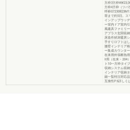
方枠3方枠W¥23,00
方枠4方枠（ツバなし
呼称07230823
荷まで約5日。スマ
インアップウッデ
ー室内ドア室内引
風建具ファミリー
アプラス玄関収納
床造作材床暖房シ
手すりロフトはし
腰壁インテリア格
ー集成カウンター
在来用外張断熱用
Ⅱ用（在来・20
ト10一方枠タイ
収納システム収納
インテリア収納タ
細一覧特注対応品
互換性P.6詳し