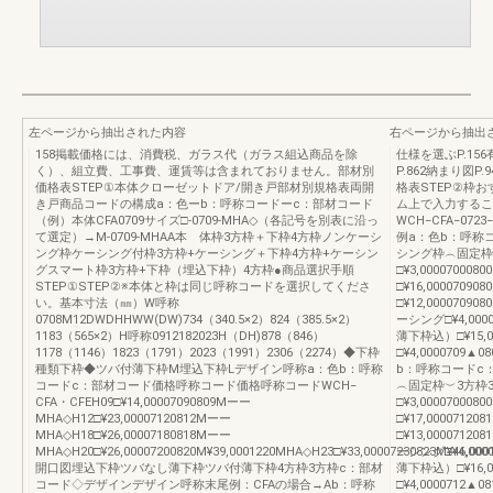
左ページから抽出された内容
右ページから抽出
158掲載価格には、消費税、ガラス代（ガラス組込商品を除
仕様を選ぶP.156
く）、組立費、工事費、運賃等は含まれておりません。部材別
P.862納まり図P
価格表STEP①本体クローゼットドア/開き戸部材別規格表両開
格表STEP②枠
き戸商品コードの構成a：色ーb：呼称コードーc：部材コード
ム上で入力するこ
（例）本体CFA0709サイズ□-0709-MHA◇（各記号を別表に沿っ
WCH−CFA−0
て選定）→M-0709-MHAA本 体枠3方枠＋下枠4方枠ノンケーシ
例a：色b：呼称
ング枠ケーシング付枠3方枠+ケーシング＋下枠4方枠+ケーシン
シング枠︵固定枠︶3
グスマート枠3方枠+下枠（埋込下枠）4方枠●商品選択手順
□¥3,000070
STEP①STEP②※本体と枠は同じ呼称コードを選択してくださ
□¥16,000070
い。基本寸法（㎜）W呼称
□¥12,0000709
0708M12DWDHHWW(DW)734（340.5×2）824（385.5×2）
ーシング□¥4,00
1183（565×2）H呼称0912182023H（DH)878（846）
薄下枠込）□¥15,0
1178（1146）1823（1791）2023（1991）2306（2274）◆下枠
□¥4,0000709
種類下枠◆ツバ付薄下枠M埋込下枠Lデザイン呼称a：色b：呼称
b：呼称コードc
コードc：部材コード価格呼称コード価格呼称コードWCH‒
︵固定枠︶3方枠3方枠
CFA・CFEH09□¥14,00007090809Mーー
□¥3,000070
MHA◇H12□¥23,00007120812Mーー
□¥17,000071
MHA◇H18□¥26,00007180818Mーー
□¥13,0000712
MHA◇H20□¥26,00007200820M¥39,0001220MHA◇H23□¥33,00007230823M¥46,00
ーシング□¥4,00
開口図埋込下枠ツバなし薄下枠ツバ付薄下枠4方枠3方枠c：部材
薄下枠込）□¥16,0
コード◇デザインデザイン呼称末尾例：CFAの場合→Ab：呼称
□¥4,0000712