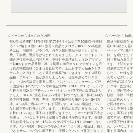
左ページから抽出された内容
右ページから抽出
部材別規格表P.158有償部品P.708特注寸法対応P.808特別仕様対
部材別規格表P.16
応P.862納まり図P.943＜別冊＞商品カタログVH0300156掲載価
応P.862納まり図
格には、消費税、ガラス代（ガラス組込商品を除く）、組立
ゼットドア/開き
費、工事費、運賃等は含まれておりません。クローゼットドア/
枠］を選びましょ
開き戸仕様を選ぶ両開き戸［下枠］を選びましょう2■デザイン
冊＞商品カタログ
一覧■おすすめ品番標 準…＜別冊＞商品カタログデザインを選
です。上記おすす
ぶ頁の掲載価格に含まれる仕様です。上記おすすめ品番をシス
簡易的にできます
テム上で入力することで発注が簡易的にできます。サイズ呼称
したら、仕様を決
品種・デザイン・色が決まりましたら、仕様を決めていきま
んでください。ノ
す。1・2の各設定を順番に選んでください。ノンケーシング枠
色記号WCS-CFA
（固定枠）枠12デザイン呼称色記号WCH-CFA-0723-Lケーシング
ング枠（固定枠）
付枠在来用2×4用下枠※スマート枠はツバ付薄下枠の設定はあり
です。埋込下枠ツ
ません。CFACFE埋込下枠ツバ付薄下枠ツバなし薄下枠3方枠4方
類標 準標 準標 
枠下枠種類標 準標 準標 準差額床先張り用床後張り用̶̶̶※3方
共に縦枠のカット
枠、4方枠共に縦枠のカットは不要です。4方枠の場合は、ツバ
が同梱されていま
なし薄下枠が同梱されています。（枠の組み方が異なるため、3
バなし薄下枠は使
方枠にはツバなし薄下枠は使用できません。）※ツバ付薄下枠は
バなし薄下枠は縦
横勝ち、ツバなし薄下枠は縦勝ちで納まりが異なります。発注H
法ですが、4方枠
寸法は同寸法ですが、4方枠のタテ枠実寸法はH＋12mmになり
バ付薄下枠は床の
ます。※ツバ付薄下枠は床の厚みが12mmより薄い場合は、施工
ん。ツバなし薄下
できません。ツバなし薄下枠をご使用ください。※直張りタイプ
用する場合は、ツ