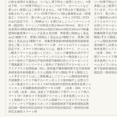
の床を使用する場合は、ツバなし薄下枠をご使用ください。※埋
ツバ付薄下枠はク
込下枠、ツバ付薄下枠はクッションフロアー、カーペットなど
床面にはご使用で
柔らかい床面にはご使用できません。※各下枠は全て製品色にて
ています。※ツバ
化粧されています。※ツバ付薄下枠のツバ部は接着剤止め（現場
すので、取り外し
加工）ですので、取り外しはできません。※サイズ0720／0723
ング建材Biz-L
のみの設定です。1［枠納まり］を選びましょうノンケーシング
クリエカラートレ
枠（固定枠）ケーシング付枠足の長さ8mm19mmL 型タイプ
仕切りクローゼッ
在来用2×4用在来用見付24mm8見付36mm8見付24mm19対象
内引戸クローゼッ
壁厚対象壁厚ケーシング足長さ見付標 準壁厚に関係なく見込
和襖和障子定尺材
みは1種類です。壁厚に関係なく見込みは1種類です。壁厚に関
階段/手すり階段
係なく見込みは1種類です。対象壁厚差額±¥0差額部材別規格表
ォーム階段造作材
頁をご覧ください。P.158スマート枠 ※クリエホワイトのみの
室内物干し出窓カ
設定です。スマート枠の納まりには、幅木スマート、クッショ
枠木造用ジャスト
ン幅木スマートをお使いください。リビング建材Biz-LIXデザイ
（在来・204）
ンラインアップウッディーラインクリエカラー商品色トレンド
用アパートドア用
カラー室内ドア室内引戸室内用窓可動間仕切りクローゼットド
非木造用ジャスト
ア通風建具ファミリーライン室内ドア室内引戸クローゼットド
ームタイプパネル
アドアプラス玄関収納（WL）新和風戸襖和襖和障子定尺材床材
床下収納有償部品
床材床造作材床暖房システム階段/手すり階段/手すり階段ユニ
様設定一覧特別仕
ット手すりロフトはしご屋根裏はしごリフォーム階段造作材定
尺材腰壁インテリア格子カーテンボックス室内物干し出窓カウ
ンター集成カウンターモイスNT内装材DS窓枠在来用木造用ジャ
ストカット外張断熱用204用サーモスⅡ用 （在来・204）マイス
ターⅡ用（在来・204）浴室ドア用玄関ドア用アパートドア用ス
マート10一方枠タイプ木造用フリーカット非木造用ジャストカ
ット収納ボックスタイプシステム収納フレームタイプパネルタ
イプインテリア収納タスボックス収納部材床下収納有償部品商
品詳細一覧特注対応品特注寸法対応特別仕様設定一覧特別仕様
対応互換性スマート枠