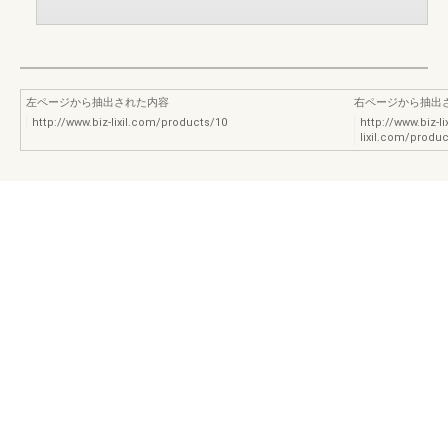
左ページから抽出された内容
右ページから抽出
http://www.biz-lixil.com/products/10
http://www.biz-l
lixil.com/p