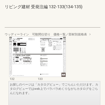
リビング建材 受発注編 132-133(134-135)
ウッディーライン 可動間仕切り 価格一覧／部材別規格表
132
133
お探しのページは「カタログビュー」でごらんいただけます。カ
タログビューではweb上でパラパラめくりながらカタログをごら
んになれます。