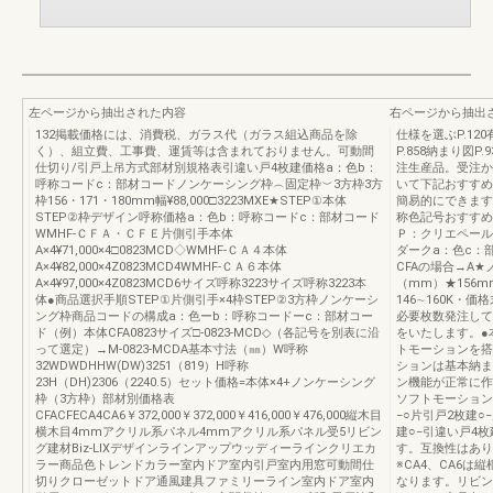
左ページから抽出された内容
右ページから抽出
132掲載価格には、消費税、ガラス代（ガラス組込商品を除
仕様を選ぶP.120
く）、組立費、工事費、運賃等は含まれておりません。可動間
P.858納まり図P
仕切り/引戸上吊方式部材別規格表引違い戸4枚建価格a：色b：
注生産品。受注か
呼称コードc：部材コードノンケーシング枠︵固定枠︶3方枠3方
いて下記おすすめ
枠156・171・180mm幅¥88,000□3223MXE★STEP①本体
簡易的にできます。
STEP②枠デザイン呼称価格a：色b：呼称コードc：部材コード
称色記号おすすめ
WMHF-ＣＦＡ・ＣＦＥ片側引手本体
Ｐ：クリエペール
A×4¥71,000×4□0823MCD◇WMHF-ＣＡ４本体
ダークa：色c：
A×4¥82,000×4Z0823MCD4WMHF-ＣＡ６本体
CFAの場合→A
A×4¥97,000×4Z0823MCD6サイズ呼称3223サイズ呼称3223本
（mm）★156mm
体●商品選択手順STEP①片側引手×4枠STEP②3方枠ノンケーシ
146∼160K
ング枠商品コードの構成a：色ーb：呼称コードーc：部材コー
必要枚数発注して
ド（例）本体CFA0823サイズ□-0823-MCD◇（各記号を別表に沿
をいたします。●
って選定）→M-0823-MCDA基本寸法（㎜）W呼称
トモーションを搭
32WDWDHHW(DW)3251（819）H呼称
ションは基本納ま
23H（DH)2306（2240.5）セット価格=本体×4+ノンケーシング
ン機能が正常に作
枠（3方枠）部材別価格表
ソフトモーション
CFACFECA4CA6￥372,000￥372,000￥416,000￥476,000縦木目
−○片引戸2枚建○
横木目4mmアクリル系パネル4mmアクリル系パネル受5リビン
建○−引違い戸4枚
グ建材Biz-LIXデザインラインアップウッディーラインクリエカ
す。互換性はあり
ラー商品色トレンドカラー室内ドア室内引戸室内用窓可動間仕
※CA4、CA6
切りクローゼットドア通風建具ファミリーライン室内ドア室内
なります。リビング