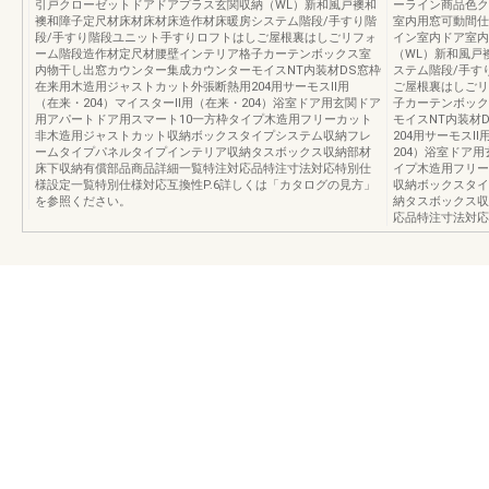
引戸クローゼットドアドアプラス玄関収納（WL）新和風戸襖和
ーライン商品色ク
襖和障子定尺材床材床材床造作材床暖房システム階段/手すり階
室内用窓可動間仕
段/手すり階段ユニット手すりロフトはしご屋根裏はしごリフォ
イン室内ドア室内
ーム階段造作材定尺材腰壁インテリア格子カーテンボックス室
（WL）新和風戸
内物干し出窓カウンター集成カウンターモイスNT内装材DS窓枠
ステム階段/手す
在来用木造用ジャストカット外張断熱用204用サーモスⅡ用
ご屋根裏はしごリ
（在来・204）マイスターⅡ用（在来・204）浴室ドア用玄関ドア
子カーテンボック
用アパートドア用スマート10一方枠タイプ木造用フリーカット
モイスNT内装材
非木造用ジャストカット収納ボックスタイプシステム収納フレ
204用サーモスⅡ
ームタイプパネルタイプインテリア収納タスボックス収納部材
204）浴室ドア
床下収納有償部品商品詳細一覧特注対応品特注寸法対応特別仕
イプ木造用フリー
様設定一覧特別仕様対応互換性P.6詳しくは「カタログの見方」
収納ボックスタイ
を参照ください。
納タスボックス収
応品特注寸法対応