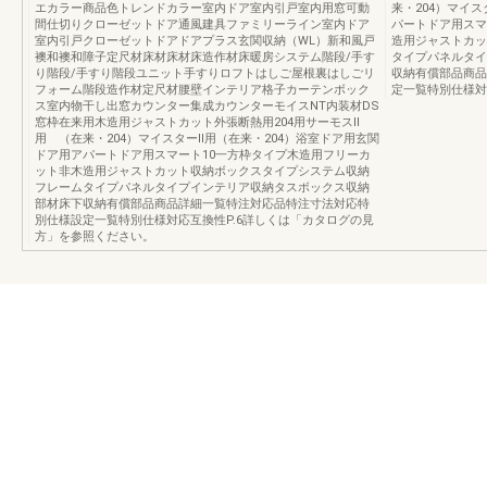
エカラー商品色トレンドカラー室内ドア室内引戸室内用窓可動
来・204）マイ
間仕切りクローゼットドア通風建具ファミリーライン室内ドア
パートドア用スマ
室内引戸クローゼットドアドアプラス玄関収納（WL）新和風戸
造用ジャストカッ
襖和襖和障子定尺材床材床材床造作材床暖房システム階段/手す
タイプパネルタイ
り階段/手すり階段ユニット手すりロフトはしご屋根裏はしごリ
収納有償部品商品
フォーム階段造作材定尺材腰壁インテリア格子カーテンボック
定一覧特別仕様対
ス室内物干し出窓カウンター集成カウンターモイスNT内装材DS
窓枠在来用木造用ジャストカット外張断熱用204用サーモスⅡ
用 （在来・204）マイスターⅡ用（在来・204）浴室ドア用玄関
ドア用アパートドア用スマート10一方枠タイプ木造用フリーカ
ット非木造用ジャストカット収納ボックスタイプシステム収納
フレームタイプパネルタイプインテリア収納タスボックス収納
部材床下収納有償部品商品詳細一覧特注対応品特注寸法対応特
別仕様設定一覧特別仕様対応互換性P.6詳しくは「カタログの見
方」を参照ください。