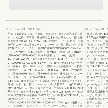
左ページから抽出された内容
右ページから抽出
受5118掲載価格には、消費税、ガラス代（ガラス組込商品を除
仕様を選ぶP.115
く）、組立費、工事費、運賃等は含まれておりません。室内用
P.857納まり図P
窓部材別規格表FIXタイプa：色b：呼称コードc：部材コード価
品。受注から工場
格呼称コード価格呼称コードノンケーシング枠︵固定枠︶4方枠
下記おすすめ品番
4方枠156・171・180mm幅□¥22,0000309¥30,0000318MXF★ケ
的にできます。WT
ーシング付枠4方枠4方枠薄壁（115mm）（壁厚122∼141mm）
記号おすすめ品番
□¥19,0000309¥26,0000318MXFM厚壁（142mm）（壁厚
クリエペールＬ：
149∼170mm）□¥19,0000309¥26,0000318MXFNケーシングL型
クa：色b：呼称
□¥7,0000309▲¥9,0000318▲MWPKSTEP①本体STEP②枠デザ
さ壁厚（mm）▲薄壁
イン呼称a：色b：呼称コードc：部材コード価格呼称コード価
足134∼1411
格呼称コードWTMF-ＣＭＡZ¥12,0000309¥16,0000318MVGAサ
シング枠見込み枠
イズ呼称03090318サイズ呼称03090318本 体枠4方枠ノンケー
116∼130P171
シング枠ケーシング付枠4方枠+ケーシング●商品選択手順
材Biz-LIXデ
STEP①STEP②商品コードの構成a：色ーb：呼称コードーc：
カラートレンドカ
部材コード（例）枠ノンケーシング枠4方枠156mm幅0309サイ
クローゼットドア
ズ□-0309-MXF★（各記号を別表に沿って選定）→M-0309-MXFP
クローゼットドア
基本寸法（㎜）W呼称03W347H呼称0918H9231800セット価格=
障子定尺材床材床
本体+4方枠部材別価格表CMAWHデザイン呼称WTMF-CMAサイ
手すり階段ユニッ
ズ呼称ノンケーシング枠ケーシング付枠
ム階段造作材定尺
0309￥34,000￥38,0000318￥46,000￥51,000＜セット価格＞リ
物干し出窓カウン
ビング建材Biz-LIXデザインラインアップウッディーラインクリ
造用ジャストカッ