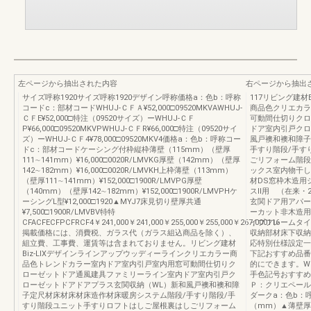
左ページから抽出された内容
右ページから抽出
サイズ呼称1920サイズ呼称1920デザイン呼称価格a：色b：呼称
117リビング建材
コードc：部材コードWHUJ-ＣＦＡ¥52,000□09520MKVAWHUJ-
商品色クリエカラ
ＣＦE¥52,000□特注（09520サイズ）ーWHUJ-ＣＦ
可動間仕切りクロ
P¥66,000□09520MKVPWHUJ-ＣＦR¥66,000□特注（09520サイ
ドア室内引戸クロ
ズ）ーWHUJ-ＣＦ4¥78,000□09520MKV4価格a：色b：呼称コー
風戸襖和襖和障子
ドc：部材コードケーシング付枠縦枠薄壁（115mm）（壁厚
手すり階段/手す
111∼141mm）¥16,000□0020R/LMVKG厚壁（142mm）（壁厚
ごリフォーム階段
142∼182mm）¥16,000□0020R/LMVKH上枠薄壁（113mm）
ックス室内物干し
（壁厚111∼141mm）¥152,000□1900R/LMVPG厚壁
材DS窓枠木造用
（140mm）（壁厚142∼182mm）¥152,000□1900R/LMVPHケ
スⅡ用 （在来・2
ーシングL型¥12,000□1920▲MYJ7床見切り壁厚共通
玄関ドア用アパー
¥7,500□1900R/LMVBV特特
ーカット非木造用
CFACFECFPCFRCF4￥241,000￥241,000￥255,000￥255,000￥267,000116
イプフレームタイ
掲載価格には、消費税、ガラス代（ガラス組込商品を除く）、
収納部材床下収納
組立費、工事費、運賃等は含まれておりません。リビング建材
応特別仕様設定一
Biz-LIXデザインラインアップウッディーラインクリエカラー商
下記おすすめ品番
品色トレンドカラー室内ドア室内引戸室内用窓可動間仕切りク
的にできます。WH
ローゼットドア通風建具ファミリーライン室内ドア室内引戸ク
手色記号おすすめ
ローゼットドアドアプラス玄関収納（WL）新和風戸襖和襖和障
Ｐ：クリエペール
子定尺材床材床材床造作材床暖房システム階段/手すり階段/手
ダークa：色b：
すり階段ユニット手すりロフトはしご屋根裏はしごリフォーム
（mm）▲薄壁厚壁8