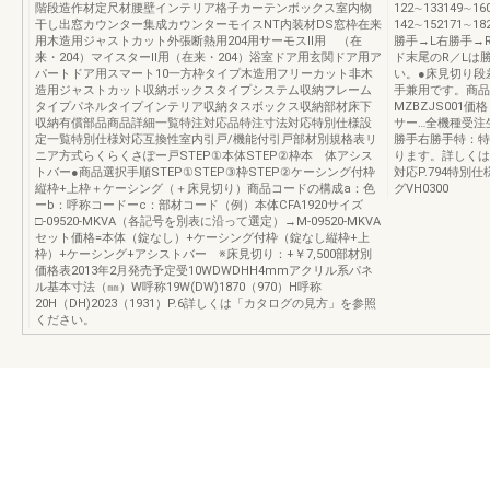
階段造作材定尺材腰壁インテリア格子カーテンボックス室内物
122∼133149∼1
干し出窓カウンター集成カウンターモイスNT内装材DS窓枠在来
142∼152171∼
用木造用ジャストカット外張断熱用204用サーモスⅡ用 （在
勝手→L右勝手→
来・204）マイスターⅡ用（在来・204）浴室ドア用玄関ドア用ア
ド末尾のR／Lは
パートドア用スマート10一方枠タイプ木造用フリーカット非木
い。●床見切り段差
造用ジャストカット収納ボックスタイプシステム収納フレーム
手兼用です。商品コ
タイプパネルタイプインテリア収納タスボックス収納部材床下
MZBZJS001価
収納有償部品商品詳細一覧特注対応品特注寸法対応特別仕様設
サー…全機種受注
定一覧特別仕様対応互換性室内引戸/機能付引戸部材別規格表リ
勝手右勝手特：特
ニア方式らくらくさぽー戸STEP①本体STEP②枠本 体アシス
ります。詳しくはP.
トバー●商品選択手順STEP①STEP③枠STEP②ケーシング付枠
対応P.794特別仕
縦枠+上枠＋ケーシング（＋床見切り）商品コードの構成a：色
グVH0300
ーb：呼称コードーc：部材コード（例）本体CFA1920サイズ
□-09520-MKVA（各記号を別表に沿って選定）→M-09520-MKVA
セット価格=本体（錠なし）+ケーシング付枠（錠なし縦枠+上
枠）+ケーシング+アシストバー ※床見切り：+￥7,500部材別
価格表2013年2月発売予定受10WDWDHH4mmアクリル系パネ
ル基本寸法（㎜）W呼称19W(DW)1870（970）H呼称
20H（DH)2023（1931）P.6詳しくは「カタログの見方」を参照
ください。