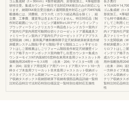
ゴム集成材（t＝30mm）※製作範囲内、好形状加工。※厚端部形
長さ奥行
状特注受。集成カウンター特注寸法対応FAX発注のみの対応にな
￥10,600￥14,700
ります。納期FAX発注受注後約２週間限度外対応とはP.734976掲
ゴム集成材（t＝
載価格には、消費税、ガラス代（ガラス組込商品を除く）、組
形状加工。※厚端
立費、工事費、運賃等は含まれておりません。特注対応品［制
でも特寸価格表に準
作対応範囲について］リビング建材Biz-LIXデザインラインアッ
ドしてご利用くださ
プウッディーラインクリエカラー商品色トレンドカラー室内ド
アップウッディー
ア室内引戸室内用窓可動間仕切りクローゼットドア通風建具フ
内ドア室内引戸室
ァミリーライン室内ドア室内引戸クローゼットドアドアプラス
具ファミリーライ
玄関収納（WL）新和風戸襖和襖和障子定尺材床材床材床造作材
ラス玄関収納（W
床暖房システム階段/手すり階段/手すり階段ユニット手すりロ
作材床暖房システ
フトはしご屋根裏はしごリフォーム階段造作材定尺材腰壁イン
りロフトはしご屋
テリア格子カーテンボックス室内物干し出窓カウンター集成カ
インテリア格子カ
ウンターモイスNT内装材DS窓枠在来用木造用ジャストカット外
成カウンターモイ
張断熱用204用サーモスⅡ用 （在来・204）マイスターⅡ用（在
用外張断熱用204
来・204）浴室ドア用玄関ドア用アパートドア用スマート10一方
（在来・204）
枠タイプ木造用フリーカット非木造用ジャストカット収納ボッ
一方枠タイプ木造
クスタイプシステム収納フレームタイプパネルタイプインテリ
システム収納ボッ
ア収納タスボックス収納部材床下収納有償部品商品詳細一覧特
テリア収納タスボ
注対応品特注寸法対応特別仕様設定一覧特別仕様対応互換性
覧特注対応品特注
性