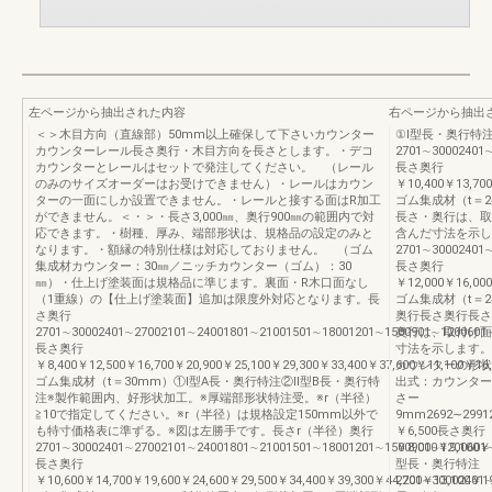
左ページから抽出された内容
右ページから抽出
＜＞木目方向（直線部）50mm以上確保して下さいカウンター
①Ⅰ型長・奥行特
カウンターレール長さ奥行・木目方向を長さとします。・デコ
2701∼30002401∼
カウンターとレールはセットで発注してください。 （レール
長さ奥行
のみのサイズオーダーはお受けできません）・レールはカウン
￥10,400￥13,700
ターの一面にしか設置できません。・レールと接する面はR加工
ゴム集成材（t＝
ができません。＜・＞・長さ3,000㎜、奥行900㎜の範囲内で対
長さ・奥行は、取
応できます。・樹種、厚み、端部形状は、規格品の設定のみと
含んだ寸法を示し
なります。・額縁の特別仕様は対応しておりません。 （ゴム
2701∼30002401∼
集成材カウンター：30㎜／ニッチカウンター（ゴム）：30
長さ奥行
㎜）・仕上げ塗装面は規格品に準じます。裏面・R木口面なし
￥12,000￥16,000
（1重線）の【仕上げ塗装面】追加は限度外対応となります。長
ゴム集成材（t＝
さ奥行
奥行長さ奥行長さ
2701∼30002401∼27002101∼24001801∼21001501∼18001201∼1500901∼1200601
奥行は、取付け面
長さ奥行
寸法を示します。
￥8,400￥12,500￥16,700￥20,900￥25,100￥29,300￥33,400￥37,600￥11,100￥16,
カウンターの形状
ゴム集成材（t＝30mm）①Ⅰ型A長・奥行特注②Ⅱ型B長・奥行特
出式：カウンター
注※製作範囲内、好形状加工。※厚端部形状特注受。※r（半径）
さー
≧10で指定してください。※r（半径）は規格設定150mm以外で
9mm2692∼29912
も特寸価格表に準ずる。※図は左勝手です。長さr（半径）奥行
￥6,500長さ奥行
2701∼30002401∼27002101∼24001801∼21001501∼18001201∼1500901∼1200601
￥8,000￥9,100￥
長さ奥行
型長・奥行特注
￥10,600￥14,700￥19,600￥24,600￥29,500￥34,400￥39,300￥44,200￥13,100￥19
2701∼30002401