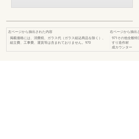
左ページから抽出された内容
右ページから抽出
掲載価格には、消費税、ガラス代（ガラス組込商品を除く）、
971その他全般
組立費、工事費、運賃等は含まれておりません。970
すり造作材 D
成カウンター