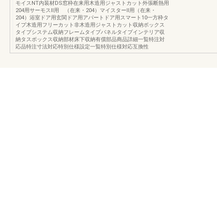
モイスNT内装材DS窓枠在来用木造用ジャストカット外張断熱用
204用サーモスⅡ用 （在来・204）マイスターⅡ用（在来・
204）浴室ドア用玄関ドア用アパートドア用スマート10一方枠タ
イプ木造用フリーカット非木造用ジャストカット収納ボックス
タイプシステム収納フレームタイプパネルタイプインテリア収
納タスボックス収納部材床下収納有償部品商品詳細一覧特注対
応品特注寸法対応特別仕様設定一覧特別仕様対応互換性