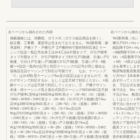
左ページから抽出された内容
右ページから抽出
掲載価格には、消費税、ガラス代（ガラス組込商品を除く）、
963新和風（S
組立費、工事費、運賃等は含まれておりません。962新和風〈参
襖引戸DH＝Hu＋9
考資料〉戸襖ドア・戸襖引戸【戸襖枠特寸製作時対応表】ケー
紙貼障子DH＝Hu
シング設定一覧記号在来工法2×4工法A片開きドア、片引戸標準
÷4猫間障子DH＝
タイプ片開きドア、片引戸標準タイプB片引戸2枚建、引違い戸2
54）÷4吾妻障子D
枚建、引分け戸引違い戸2枚建C片引戸3枚建、引違い戸3・4枚
＋68）÷4高さ
建ー※設定一覧内の記号と対応ケーシングの記号が同じ場合は、
法を基準とします
規格設定品ケーシングで対応が可能です。 なお、ケーシング
鴨居鴨居敷居敷居H
「C」は2×4用L型ケーシング8㎜足の設定はありませんので、他
り方Hu1【本体
のデザインで対応するか、もしくは定尺材で対応ください。※装
必ず行ってくださ
飾ケーシングは定尺材で対応してください。① 戸襖デザイン
合、下記公式を使
本体・枠ケーシング長さ算出式対応ケーシングWDWABC定尺材
体寸法を、Wu・
片引戸標準L型W≦1840DW≦909C長さ＝（W−40）/2○（規格）
寸法が5㎜、敷居
1840＜W909＜DWC長さ＝（W−40）/2○片引戸２枚建L型19㎜
しくはユニット枠
足W≦2881DW≦960C長さ＝（2W−92）/3○（規格）2881＜
溝寸法に合わせて
W960＜DWC長さ＝（2W−92）/3○19㎜足以外
寸法5㎜は固定で
W≦2761DW≦920C長さ＝（2W−92）/3○（規格）2761＜W920
＋5＋2＝Hu＋7
＜DWC長さ＝（2W−92）/3○片引戸３枚建L型全範囲C長さ＝
ンアップウッディ
（3W−145）/4○（規格）引違い戸２枚建L型19㎜足
室内ドア室内引戸
W≦1918DW≦950C長さ＝W−28○（規格）1918＜W950＜DWC
建具ファミリーラ
長さ＝W−28○19㎜足以外W≦1838DW≦910C長さ＝W−28○（規
プラス玄関収納（
格）1838＜W910＜DWC長さ＝W−28○引違い戸３枚建L型全範囲
造作材床暖房シス