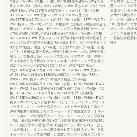
C長さ＝W−28○（規格）引違い戸４枚建L型W≦3447DW≦862C
すりロフトはしご
長さ＝W−28○（規格）3447＜W862＜DWC長さ＝W−28○引分け
壁インテリア格子
戸L型19㎜足W≦3837DW≦957C長さ＝（W−59）/2○（規格）
集成カウンターモ
3837＜W957＜DWC長さ＝（W−59）/2○19㎜足以外
来用外張断熱用20
W≦3677DW≦917C長さ＝（W−59）/2○（規格）3677＜W917＜
用（在来・204
DWC長さ＝（W−59）/2○② 戸襖引戸（規格品（和室側引込仕
10一方枠タイプ
様枠））デザイン本体・枠ケーシング長さ算出式対応ケーシン
納システム収納ボ
グWDWABC定尺材L型W≦928DW≦871C長さ＝W−28○（規格）
ンテリア収納タス
928＜W871＜DWC長さ＝W−28○【戸襖枠特寸製作時対応表】ケ
一覧特注対応品特
ーシング設定一覧記号在来工法A片開きドア、片引戸標準タイプ
換性
B片引戸2枚建、引違い戸2枚建、引分け戸C片引戸3枚建、引違
い戸3・4枚建※設定一覧内の記号と対応ケーシングの記号が同じ
場合は、規格設定品ケーシングで対応が可能です。③ 戸襖引
戸（洋室側引込仕様枠）デザイン本体・枠ケーシング長さ算出
式対応ケーシングWDWABC定尺材片引戸標準L型19㎜足
W≦1916DW≦947C長さ＝W−26○1916＜W947＜DWC長さ＝
W−26○19㎜足以外W≦1836DW≦907C長さ＝W−26○1836＜
W907＜DWC長さ＝W−26○片引戸２枚建L型19㎜足
W≦1915DW≦638C長さ＝W−26○（規格）1915＜W638＜DWC
長さ＝W−26○19㎜足以外W≦1834DW≦611C長さ＝W−26○（規
格）1834＜W611＜DWC長さ＝W−26○片引戸３枚建L型
W≦3443DW≦866C長さ＝W−26○（規格）3443＜W866＜DWC
長さ＝W−26○リビング建材Biz-LIXデザインラインアップウッデ
ィーラインクリエカラー商品色トレンドカラー室内ドア室内引
戸室内用窓可動間仕切りクローゼットドア通風建具ファミリー
ライン室内ドア室内引戸クローゼットドアドアプラス玄関収納
（WL）新和風戸襖和襖和障子定尺材床材床材床造作材床暖房シ
ステム階段/手すり階段/手すり階段ユニット手すりロフトはし
ご屋根裏はしごリフォーム階段造作材定尺材腰壁インテリア格
子カーテンボックス室内物干し出窓カウンター集成カウンター