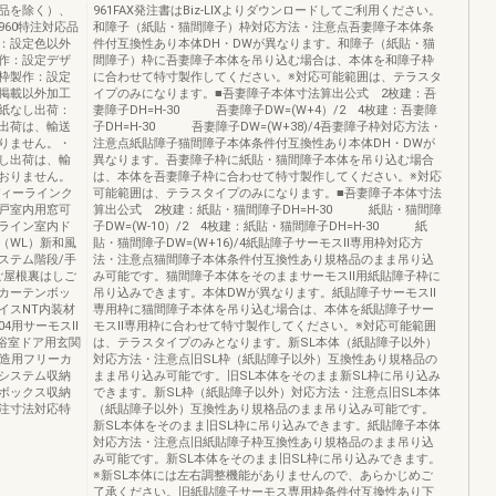
品を除く）、
961FAX発注書はBiz-LIXよりダウンロードしてご利用ください。
60特注対応品
和障子（紙貼・猫間障子）枠対応方法・注意点吾妻障子本体条
：設定色以外
件付互換性あり本体DH・DWが異なります。和障子（紙貼・猫
作：設定デザ
間障子）枠に吾妻障子本体を吊り込む場合は、本体を和障子枠
枠製作：設定
に合わせて特寸製作してください。※対応可能範囲は、テラスタ
掲載以外加工
イプのみになります。■吾妻障子本体寸法算出公式 2枚建：吾
紙なし出荷：
妻障子DH=H-30 吾妻障子DW=(W+4）/2 4枚建：吾妻障
出荷は、輸送
子DH=H-30 吾妻障子DW=(W+38)/4吾妻障子枠対応方法・
りません。・
注意点紙貼障子猫間障子本体条件付互換性あり本体DH・DWが
し出荷は、輸
異なります。吾妻障子枠に紙貼・猫間障子本体を吊り込む場合
おりません。
は、本体を吾妻障子枠に合わせて特寸製作してください。※対応
ディーラインク
可能範囲は、テラスタイプのみになります。■吾妻障子本体寸法
戸室内用窓可
算出公式 2枚建：紙貼・猫間障子DH=H-30 紙貼・猫間障
ライン室内ド
子DW=(W-10）/2 4枚建：紙貼・猫間障子DH=H-30 紙
（WL）新和風
貼・猫間障子DW=(W+16)/4紙貼障子サーモスⅡ専用枠対応方
ステム階段/手
法・注意点猫間障子本体条件付互換性あり規格品のまま吊り込
ご屋根裏はしご
み可能です。猫間障子本体をそのままサーモスⅡ用紙貼障子枠に
カーテンボッ
吊り込みできます。本体DWが異なります。紙貼障子サーモスⅡ
イスNT内装材
専用枠に猫間障子本体を吊り込む場合は、本体を紙貼障子サー
4用サーモスⅡ
モスⅡ専用枠に合わせて特寸製作してください。※対応可能範囲
）浴室ドア用玄関
は、テラスタイプのみとなります。新SL本体（紙貼障子以外）
木造用フリーカ
対応方法・注意点旧SL枠（紙貼障子以外）互換性あり規格品の
システム収納
まま吊り込み可能です。旧SL本体をそのまま新SL枠に吊り込み
ボックス収納
できます。新SL枠（紙貼障子以外）対応方法・注意点旧SL本体
注寸法対応特
（紙貼障子以外）互換性あり規格品のまま吊り込み可能です。
新SL本体をそのまま旧SL枠に吊り込みできます。紙貼障子本体
対応方法・注意点旧紙貼障子枠互換性あり規格品のまま吊り込
み可能です。新SL本体をそのまま旧SL枠に吊り込みできます。
※新SL本体には左右調整機能がありませんので、あらかじめご
了承ください。旧紙貼障子サーモス専用枠条件付互換性あり下