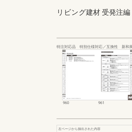
リビング建材 受発注編 960-
特注対応品 特別仕様対応／互換性 新和
960
961
左ページから抽出された内容