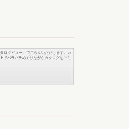
タログビュー」でごらんいただけます。カ
b上でパラパラめくりながらカタログをごら