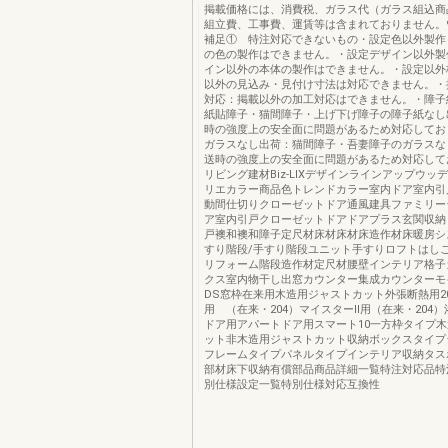
掲載価格には、消費税、ガラス代（ガラス組込商
組立費、工事費、運賃等は含まれておりません。9
補足① 特注対応できないもの・設定色以外製作
の色の製作はできません。・設定デザイン以外製
イン以外の本体の製作はできません。・設定以外
以外の見込み・見付け寸法は対応できません。・
対応：掲載以外の加工対応はできません。・障子
紙貼障子・猫間障子・上げ下げ障子の障子紙なし
時の強度上の安全面に問題があるため対応してお
ガラスなし出荷：猫間障子・吾妻障子のガラスな
送時の強度上の安全面に問題があるため対応して
リビング建材Biz-LIXデザインラインアップウッ
リエカラー商品色トレンドカラー室内ドア室内引
動間仕切りクローゼットドア通風建具ファミリー
ア室内引戸クローゼットドアドアプラス玄関収納
戸襖和襖和障子定尺材床材床材床造作材床暖房シ
すり階段/手すり階段ユニット手すりロフトはし
リフォーム階段造作材定尺材腰壁インテリア格子
クス室内物干し出窓カウンター集成カウンターモ
DS窓枠在来用木造用ジャストカット外張断熱用20
用 （在来・204）マイスターⅡ用（在来・204
ドア用アパートドア用スマート10一方枠タイプ
ット非木造用ジャストカット収納ボックスタイプ
フレームタイプパネルタイプインテリア収納タス
部材床下収納有償部品商品詳細一覧特注対応品特
別仕様設定一覧特別仕様対応互換性