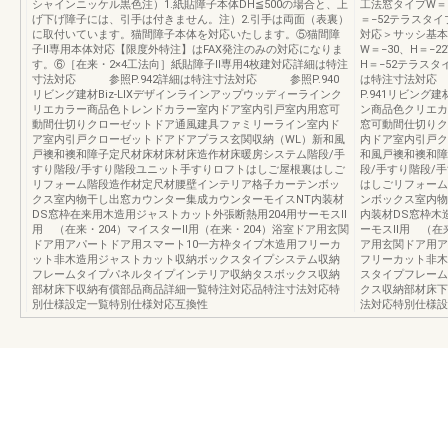
シャインニッケル黒色注）1.紙貼障子本体DH≦500の場合と、上
工法窓タイプW＝、
げ下げ障子には、引手は付きません。注）2.引手は両面（表裏）
＝−52テラスタ
に取付いています。猫間障子本体を対応いたします。⑤猫間障
対応＞サッシ基本
子Ⅱ専用本体対応【限度外特注】はFAX発注のみの対応になりま
W＝−30、H＝−2
す。⑥［在来・2×4工法向］紙貼障子Ⅱ専用4枚建対応詳細は特注
H＝−52テラス
寸法対応 参照P.942詳細は特注寸法対応 参照P.940
は特注寸法対応
リビング建材Biz-LIXデザインラインアップウッディーラインク
P.941リビング
リエカラー商品色トレンドカラー室内ドア室内引戸室内用窓可
ン商品色クリエカ
動間仕切りクローゼットドア通風建具ファミリーライン室内ド
窓可動間仕切りク
ア室内引戸クローゼットドアドアプラス玄関収納（WL）新和風
内ドア室内引戸ク
戸襖和襖和障子定尺材床材床材床造作材床暖房システム階段/手
和風戸襖和襖和障
すり階段/手すり階段ユニット手すりロフトはしご屋根裏はしご
段/手すり階段/
リフォーム階段造作材定尺材腰壁インテリア格子カーテンボッ
はしごリフォーム
クス室内物干し出窓カウンター集成カウンターモイスNT内装材
ンボックス室内物
DS窓枠在来用木造用ジャストカット外張断熱用204用サーモスⅡ
内装材DS窓枠木
用 （在来・204）マイスターⅡ用（在来・204）浴室ドア用玄関
ーモスⅡ用 （在来
ドア用アパートドア用スマート10一方枠タイプ木造用フリーカ
ア用玄関ドア用ア
ット非木造用ジャストカット収納ボックスタイプシステム収納
フリーカット非木
フレームタイプパネルタイプインテリア収納タスボックス収納
スタイプフレーム
部材床下収納有償部品商品詳細一覧特注対応品特注寸法対応特
クス収納部材床下
別仕様設定一覧特別仕様対応互換性
法対応特別仕様設