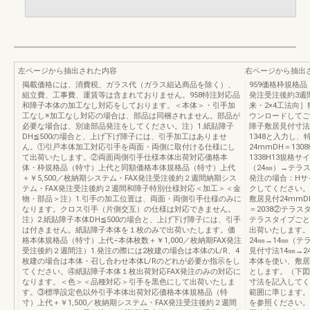
左ページから抽出された内容
右ページから抽出
掲載価格には、消費税、ガラス代（ガラス組込商品を除く）、
959価格枠規格品
組立費、工事費、運賃等は含まれておりません。958特注対応品
発注受注後約3週
和障子本体の加工なし対応をしております。＜本体＞・引手加
来・2×4工法向］
工なし※加工なし対応の場合は、部品は同梱されません。部品が
ウンロードしてご
必要な場合は、別途部品発注をしてください。注）1.紙貼障子
障子敷居見付寸法
DH≦500の場合と、上げ下げ障子には、引手加工はありませ
1348と入力し
ん。①引戸本体加工対応引手を両面・両側に取付ける仕様にし
24mmDH＝130
て出荷いたします。②両面両側引手仕様本体出荷対応価格本
1338H13規
体・枠規格品（特寸）上代と同額価格本体規格品（特寸）上代
（24㎜）→テラ
＋￥5,500／枚納期システム・FAX発注受注後約２週間納期シス
発注の場合：Hサ
テム・FAX発注受注後約２週間和障子特別仕様対応＜加工＞＜金
クしてください。
物・部品＞注）1.引手の加工位置は、両面・両側引手仕様のみに
敷居見付24mmDH
なります。クロス引手（片側交互）の仕様は対応できません。
＝2038②テラス
注）2.紙貼障子本体DH≦500の場合と、上げ下げ障子には、引手
テラスタイプごと
は付きません。紙貼障子本体を１枚のみで出荷いたします。価
出荷いたします。
格本体規格品（特寸）上代÷本体枚数＋￥1,000／枚納期FAX発注
24㎜→14㎜（
受注後約２週間注）1.発注の際には2枚建の場合は本体のL/R、4
見付寸法14㎜→
枚建の場合は本体・召し合わせ本体L/Rのどれが必要か指示をし
本体を使い、敷居
てください。④紙貼障子本体１枚出荷対応FAX発注のみの対応に
とします。（下図
なります。＜色＞＜品種対応＞引手を黒色にして出荷いたしま
寸法を記入してく
す。③標準設定色以外引手本体出荷対応価格本体規格品（特
範囲に準じます。
寸）上代＋￥1,500／枚納期システム・FAX発注受注後約２週間
を参照ください。