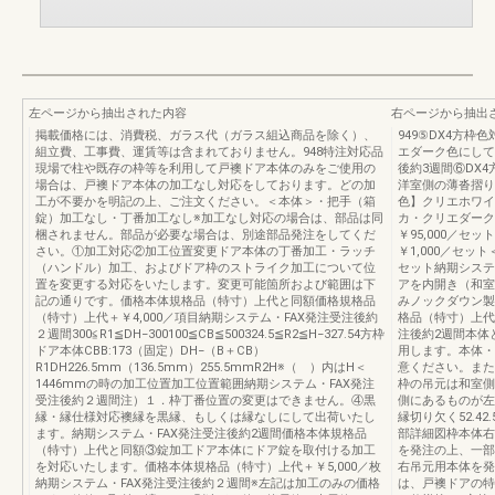
左ページから抽出された内容
右ページから抽出
掲載価格には、消費税、ガラス代（ガラス組込商品を除く）、
949⑤DX4方
組立費、工事費、運賃等は含まれておりません。948特注対応品
エダーク色にして
現場で柱や既存の枠等を利用して戸襖ドア本体のみをご使用の
後約3週間⑥DX
場合は、戸襖ドア本体の加工なし対応をしております。どの加
洋室側の薄沓摺り
工が不要かを明記の上、ご注文ください。＜本体＞・把手（箱
色】クリエホワイ
錠）加工なし・丁番加工なし※加工なし対応の場合は、部品は同
カ・クリエダーク
梱されません。部品が必要な場合は、別途部品発注をしてくだ
￥95,000／
さい。①加工対応②加工位置変更ドア本体の丁番加工・ラッチ
￥1,000／セッ
（ハンドル）加工、およびドア枠のストライク加工について位
セット納期システ
置を変更する対応をいたします。変更可能箇所および範囲は下
アを内開き（和室
記の通りです。価格本体規格品（特寸）上代と同額価格規格品
みノックダウン製
（特寸）上代＋￥4,000／項目納期システム・FAX発注受注後約
格品（特寸）上代＋
２週間300≦R1≦DH−300100≦CB≦500324.5≦R2≦H−327.54方枠
注後約2週間本体
ドア本体CBB:173（固定）DH−（B＋CB）
用します。本体・
R1DH226.5mm（136.5mm）255.5mmR2H※（ ）内はH＜
意ください。また
1446mmの時の加工位置加工位置範囲納期システム・FAX発注
枠の吊元は和室側
受注後約２週間注）１．枠丁番位置の変更はできません。④黒
側にあるものが左
縁・縁仕様対応襖縁を黒縁、もしくは縁なしにして出荷いたし
縁切り欠く52.4
ます。納期システム・FAX発注受注後約2週間価格本体規格品
部詳細図枠本体右
（特寸）上代と同額③錠加工ドア本体にドア錠を取付ける加工
を発注の上、一部
を対応いたします。価格本体規格品（特寸）上代＋￥5,000／枚
右吊元用本体を発
納期システム・FAX発注受注後約２週間※左記は加工のみの価格
は、戸襖ドアの特