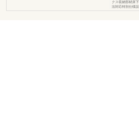
クス収納部材床下
法対応特別仕様設