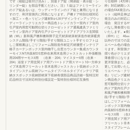
です（箱錠は取付け済み）。別途ドア錠（簡易錠・表示錠・シ
り仕様枠（4方枠
リンダー錠）を部品手配ください。注）1.錠はファミリーライン
枠）対応納期シス
のドア錠あるいは、ウッディーラインのドア錠と兼用になりま
の場合FAX発注の
すので、和洋室側共に同色になります。戸襖ドア特別仕様対応
ット（縦枠足伸ばし
＜加工＞＜色＞リビング建材Biz-LIXデザインラインアップウッ
発注のみの対応に
ディーラインクリエカラー商品色トレンドカラー室内ドア室内
場合 発注するH寸
引戸室内用窓可動間仕切りクローゼットドア通風建具ファミリ
バなし薄沓摺り仕
ーライン室内ドア室内引戸クローゼットドアドアプラス玄関収
いたします。●発
納（WL）新和風戸襖和襖和障子定尺材床材床材床造作材床暖房
（枠H）に 46
システム階段/手すり階段/手すり階段ユニット手すりロフトは
以外の寸法での足
しご屋根裏はしごリフォーム階段造作材定尺材腰壁インテリア
エペール色の場合
格子カーテンボックス室内物干し出窓カウンター集成カウンタ
ります。和室側ク
ーモイスNT内装材DS窓枠在来用木造用ジャストカット外張断熱
摺り色がクリエダ
用204用サーモスⅡ用 （在来・204）マイスターⅡ用（在来・
薄沓摺りになりま
204）浴室ドア用玄関ドア用アパートドア用スマート10一方枠タ
更洋室側また、必
イプ木造用フリーカット非木造用ジャストカット収納ボックス
更して出荷いたし
タイプシステム収納フレームタイプパネルタイプインテリア収
リエペール・クリ
納タスボックス収納部材床下収納有償部品商品詳細一覧特注対
色）リビング建材B
応品特注寸法対応特別仕様設定一覧特別仕様対応互換性
ン商品色クリエカ
窓可動間仕切りク
内ドア室内引戸ク
和風戸襖和襖和障
段/手すり階段/
はしごリフォーム
ンボックス室内物
内装材DS窓枠木
ーモスⅡ用 （在来
ア用玄関ドア用ア
フリーカット非木
スタイプフレーム