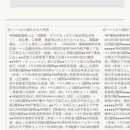
左ページから抽出された内容
右ページから抽出
946掲載価格には、消費税、ガラス代（ガラス組込商品を除
947価格納期枠
く）、組立費、工事費、運賃等は含まれておりません。掲載納
AF1AF2AF3
期は、システム発注した納期です。（FAX以外）価格納期枠本体
応同額2週間●●●
詳細ページ品種項目No.特別仕様対応備考CMACME戸襖ドア加
●●●●●954③
工①加工なし対応把手（箱錠）加工なし同額2週間●●948丁番加
￥1,500/枚2週
工なし●●②加工位置変更丁番加工位置+￥4,000/項目2週間
片開き戸天袋対応表
●●948ラッチ（ハンドル）加工位置●●ストライク加工位置●③錠
用］両開き戸天袋対
加工（本体）+￥5,000/枚2週間●●948色④黒縁・縁なし仕様対
対応（本体）+￥5,
応同額2週間●●948⑤DX4方枠クリエダーク色対応在来工法のみ
本体引手加工なし対
（本体）+￥95,000/枚3週間●949薄沓摺り色変更洋室側のみ変
側引手仕様本体出荷対
更（上記価格）＋￥1,000/セット2週間●949⑥DX４方枠の薄沓
色③黒縁仕様本体出
摺り色変更洋室側のみ変更（枠）+￥1,000/セット2週間●949枠
外の引手本体出荷対応
変更⑦内開き枠対応（枠）+￥5,000/セット2週間●949⑧ツバな
種対応⑤［在来・
し薄沓摺り仕様枠（4方枠）対応（枠）+￥1,000/セット2週間
表参照2週間●●●
●949縦枠足伸ばし対応FAX46mm伸ばし対応（上記価格）＋
参照2週間●●●●
￥1,0002週間●949戸襖引戸加工①加工なし対応引手加工なし同
使用の場合）製作限
額2週間●●950戸車加工なし●●ブレーキ加工なし●●②上下戸首
●●●●●957⑧「
加工FAX同額2週間●●950限①【限度外】本体上部戸首加工FAX
●●●●●957価
同額3週間●●950色③和室側引手変更（本体）+￥1,500/枚2週間
備考CA1CA2C
●●950④洋室側引手変更（本体）+￥1,000/枚2週間●●950⑤黒
額2週間●●●●
縁・縁なし仕様対応同額2週間●●951⑥DX4方枠クリエダーク色
（本体）+￥5,5
対応片引戸標準タイプ￥110,000引違い戸2枚建￥106,0003週間
本体出荷対応（本体