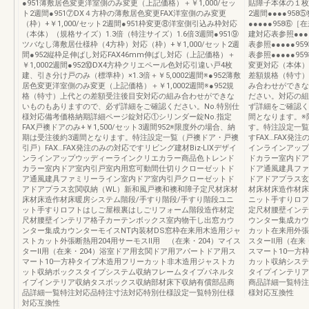
●951薄敷居色変更洋室側のみ変更（上記価格）＋￥1,000/セッ
貼障子本体の１枚出
ト2週間●951⑦DX４方枠の薄敷居色変更FAX洋室側のみ変更
2週間●●●●95
（枠）+￥1,000/セット2週間●951枠変更⑧洋室側引込み枠対応
●●●●●958⑥
（本体）（規格サイズ）1.3倍（特注サイズ）1.6倍3週間●951⑨
建対応表参照●●●
ツバなし薄敷居仕様枠（4方枠）対応（枠）+￥1,000/セット2週
表参照●●●●●9
間●952縦枠足伸ばし対応FAX46mm伸ばし対応（上記価格）＋
表参照●●●●●
￥1,0002週間●952⑩DX4方枠クリエペール色対応引違い戸4枚
変更対応（本体）+
建、引き分け戸のみ（標準枠）×1.3倍＋￥5,0002週間※●952薄敷
差額規格（特寸）
居色変更洋室側のみ変更（上記価格）＋￥1,0002週間※●952規
み合わせができな
格（特寸）上代との差額受注後目安対応の組み合わせができな
ださい。対応の組
いものもありますので、必ず詳細をご確認ください。No.特別仕
ず詳細をご確認く
様対応備考価格納期詳細ページ錠対応①シリンダー錠No.指定
間となります。※
FAX戸襖ドアのみ+￥1,500/セット3週間952※限度外の場合、納
す。特注設定一覧
期は受注後約3週間となります。特注設定一覧（戸襖ドア・戸襖
すFAX…FAX発注
引戸）FAX…FAX発注のみの対応ですリビング建材Biz-LIXデザイ
インラインアップ
ンラインアップウッディーラインクリエカラー商品色トレンド
ドカラー室内ドア
カラー室内ドア室内引戸室内用窓可動間仕切りクローゼットド
ドア通風建具ファ
ア通風建具ファミリーライン室内ドア室内引戸クローゼットド
ドアドアプラス玄
アドアプラス玄関収納（WL）新和風戸襖和襖和障子定尺材床材
材床材床造作材床
床材床造作材床暖房システム階段/手すり階段/手すり階段ユニ
ニット手すりロフ
ット手すりロフトはしご屋根裏はしごリフォーム階段造作材定
定尺材腰壁インテ
尺材腰壁インテリア格子カーテンボックス室内物干し出窓カウ
ウンター集成カウ
ンター集成カウンターモイスNT内装材DS窓枠在来用木造用ジャ
カット在来用外張
ストカット外張断熱用204用サーモスⅡ用 （在来・204）マイス
スターⅡ用（在来
ターⅡ用（在来・204）浴室ドア用玄関ドア用アパートドア用ス
スマート10一方
マート10一方枠タイプ木造用フリーカット非木造用ジャストカ
カット収納システ
ット収納ボックスタイプシステム収納フレームタイプパネルタ
タイプインテリア
イプインテリア収納タスボックス収納部材床下収納有償部品商
商品詳細一覧特注
品詳細一覧特注対応品特注寸法対応特別仕様設定一覧特別仕様
様対応互換性
対応互換性