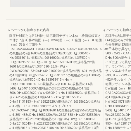
左ページから抽出された内容
右ページから抽出
限度外対応とはP.734特寸対応範囲デザイン本体・枠価格幅高さ
和障子/紙貼障子
本体(1P当り)枠W範囲（㎜）DW範囲（㎜）H範囲（㎜）DH範囲
FAX発注のみの
（㎜）窓タイプSKHF-
合受注後約2週間
CA1CA2CA3CA41176300≦W≦≦DW≦1690428.5340≦H≦54016009
格子本数が異なりま
の規格品の2倍16009の規格品の1.3倍300≦DH≦500540＜
500（CA2・C
H≦95316011の規格品の2倍16009の規格品の1.3倍500＜
DH≦500の場
DH≦913953913＜H≦＜DH≦1628158816011の規格品の2倍
イズによって異な
16011の規格品の1.3倍1690428.5＜W≦＜
す。ランマ付、ア
DW≦2622661.5340≦H≦54016009の規格品の2倍16011の規格品
サッシ基本寸法か
の1.3倍300≦DH≦500540＜H≦95316011の規格品の2倍16009の
−30､Ｈ＝−22W＝
規格品の1.6倍500＜DH≦913953913＜H≦＜
−52テラスタイ
DH≦1628158816011の規格品の2倍16011の規格品の1.6倍
範囲デザイン本体
340≦H≦54016009の規格品の2倍25620の規格品の1.3倍
DW範囲（㎜）H
300≦DH≦5002622＜W≦4030540＜H≦115316020の規格品の2
CA1CA2CA3CA
倍25620の規格品の1.3倍661.5＜DW≦1013.5500＜
の1.3倍602≦W≦1
DH≦11131153＜H≦162825620の規格品の1.3倍25620の規格品
H≦162815711
の1.3倍1113＜DH≦1588テラスタイプSKHF-
DH≦1588SKHH
CA1CA3CA41518≦H≦183816011の規格品の2倍25620の規格品
340≦H≦54015
の1.3倍1488≦DH≦18082120≦W≦26221838＜H≦204525620の
W≦2622300≦DH
規格品の1.3倍25620の規格品の1.3倍536≦DW≦661.51808＜
倍15709規格品の1
DH≦20152045＜H≦229325620の規格品の1.6倍25620の規格品
953＜H≦16281
の1.6倍2015＜DH≦22631518≦H≦204525620の規格品の1.3倍
DH≦1588テラスタ