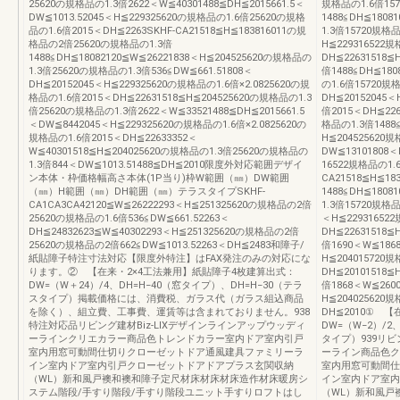
25620の規格品の1.3倍2622＜W≦40301488≦DH≦2015661.5＜
規格品の1.6倍15
DW≦1013.52045＜H≦229325620の規格品の1.6倍25620の規格
1488≦DH≦1808
品の1.6倍2015＜DH≦2263SKHF-CA21518≦H≦183816011の規
1.3倍15720規格品
格品の2倍25620の規格品の1.3倍
H≦229316522
1488≦DH≦18082120≦W≦26221838＜H≦204525620の規格品の
DH≦22631518≦
1.3倍25620の規格品の1.3倍536≦DW≦661.51808＜
倍1488≦DH≦180
DH≦20152045＜H≦229325620の規格品の1.6倍×2.0825620の規
の1.6倍15720規
格品の1.6倍2015＜DH≦22631518≦H≦204525620の規格品の1.3
DH≦20152045＜
倍25620の規格品の1.3倍2622＜W≦33521488≦DH≦2015661.5
倍2015＜DH≦226
＜DW≦8442045＜H≦229325620の規格品の1.6倍×2.0825620の
格品の1.3倍1488≦
規格品の1.6倍2015＜DH≦22633352＜
H≦204525620
W≦40301518≦H≦204025620の規格品の1.3倍25620の規格品の
DW≦13101808＜
1.3倍844＜DW≦1013.51488≦DH≦2010限度外対応範囲デザイ
16522規格品の1.6
ン本体・枠価格幅高さ本体(1P当り)枠W範囲（㎜）DW範囲
CA21518≦H≦1
（㎜）H範囲（㎜）DH範囲（㎜）テラスタイプSKHF-
1488≦DH≦1808
CA1CA3CA42120≦W≦26222293＜H≦251325620の規格品の2倍
1.3倍15720規格品
25620の規格品の1.6倍536≦DW≦661.52263＜
＜H≦22931652
DH≦24832623≦W≦40302293＜H≦251325620の規格品の2倍
DH≦22631518≦
25620の規格品の2倍662≦DW≦1013.52263＜DH≦2483和障子/
倍1690＜W≦1868
紙貼障子特注寸法対応【限度外特注】はFAX発注のみの対応にな
H≦204015720
ります。② 【在来・2×4工法兼用】紙貼障子4枚建算出式：
DH≦20101518≦
DW=（W＋24）/4、DH=H−40（窓タイプ）、DH=H−30（テラ
倍1868＜W≦2600
スタイプ）掲載価格には、消費税、ガラス代（ガラス組込商品
H≦204025620
を除く）、組立費、工事費、運賃等は含まれておりません。938
DH≦2010① 
特注対応品リビング建材Biz-LIXデザインラインアップウッディ
DW=（W−2）/2
ーラインクリエカラー商品色トレンドカラー室内ドア室内引戸
タイプ）939リビ
室内用窓可動間仕切りクローゼットドア通風建具ファミリーラ
ーライン商品色ク
イン室内ドア室内引戸クローゼットドアドアプラス玄関収納
室内用窓可動間仕
（WL）新和風戸襖和襖和障子定尺材床材床材床造作材床暖房シ
イン室内ドア室内
ステム階段/手すり階段/手すり階段ユニット手すりロフトはし
（WL）新和風戸