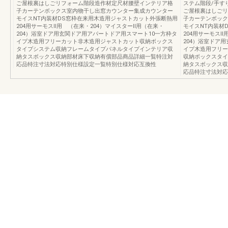
ご屋根裏はしごリフォーム階段造作材定尺材腰壁インテリア格
ステム階段/手す
子カーテンボックス室内物干し出窓カウンター集成カウンター
ご屋根裏はしごリ
モイスNT内装材DS窓枠在来用木造用ジャストカット外張断熱用
子カーテンボック
204用サーモスⅡ用 （在来・204）マイスターⅡ用（在来・
モイスNT内装材
204）浴室ドア用玄関ドア用アパートドア用スマート10一方枠タ
204用サーモスⅡ
イプ木造用フリーカット非木造用ジャストカット収納ボックス
204）浴室ドア
タイプシステム収納フレームタイプパネルタイプインテリア収
イプ木造用フリー
納タスボックス収納部材床下収納有償部品商品詳細一覧特注対
収納ボックスタイ
応品特注寸法対応特別仕様設定一覧特別仕様対応互換性
納タスボックス収
応品特注寸法対応