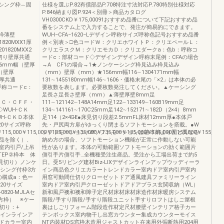
シング枠︵固
仕様を選ぶP.82有償部品P.708特注寸法対応P.780特別仕様対応
）
P.846納まり図P.924＜別冊＞商品カタログ
VH0300CKD￥175,00091おすすめ品番について下記おすすめ品
番をシステム上で入力することで、発注が簡易的にできます。
方枠薄壁
WUH−CFA−1620−Lデザイン呼称サイズ呼称色記号おすすめ品番
1820MXX1厚
例＜別表＞□色コードＷ：クリエホワイトＰ：クリエペールＬ：
01820MXX2
クリエラスクＭ：クリエモカＤ：クリエダークa：色b：呼称コ
床見切り壁厚共通
ードc：部材コード◇デザインデザイン呼称末尾例：CFAの場合
146mm幅（壁厚
→A CF1の場合→1★ノンケーシング枠見込み枠見込み
幅（壁厚
（mm）壁厚（mm）★156mm幅116∼1304171mm幅
壁厚共通
131∼1455180mm幅146∼1606・価格末尾の「×2」は本体の必
：呼称コードc：
要枚数を表します。必要枚数発注してください。▲ケーシング
足長さ足長さ壁厚（mm）▲薄壁厚壁8mm足
・ＣＦＣ・ＣＦＦ・
111∼121142∼148A14mm足122∼133149∼160B19mm足
L◇WUH-ＣＫ
134∼141161∼170C25mm足142∼152171∼182D（2×4）8mm
WUH-ＣＫＤ本体
足114（2×4）̶E●床見切り段差2.5mmFL床材12mm厚●本体戸
1820サイズ呼称
先・戸尻両方扉がゆっくり閉まるソフトモーションを搭載。●W
5,000￥115,000￥135,000￥135,000￥135,000￥135,000￥135,000￥155,000￥155,000
ソフトモーション※Wソフトモーションは基本納まり図と異なる
品を除く）、
納め方の場合、ソフトモーション機能が正常に作動しない可能
室内引戸/上吊
性があります。本体の可動範囲ソフトモーションの効く範囲片
TEP②枠本 体
側引手片側引手…全機種受注生産品。受注から工場出荷まで約5
床見切り）ノンケ
日。受5リビング建材Biz-LIXデザインラインアップウッディーラ
シング付枠3方
イン商品色クリエカラートレンドカラー室内ドア室内引戸室内
の構成a：色ー
用窓可動間仕切りクローゼットドア通風建具ファミリーライン
20サイズ
室内ドア室内引戸クローゼットドアドアプラス玄関収納（WL）
820-MJLAセ
新和風戸襖和襖和障子定尺材床材床材床造作材床暖房システム
方枠） ※ケー
階段/手すり階段/手すり階段ユニット手すりロフトはしご屋根
切り：+
裏はしごリフォーム階段造作材定尺材腰壁インテリア格子カー
デザインラインア
テンボックス室内物干し出窓カウンター集成カウンターモイス
ドカラー室内
NT内装材DS窓枠木造用ジャストカット在来用外張断熱用204用