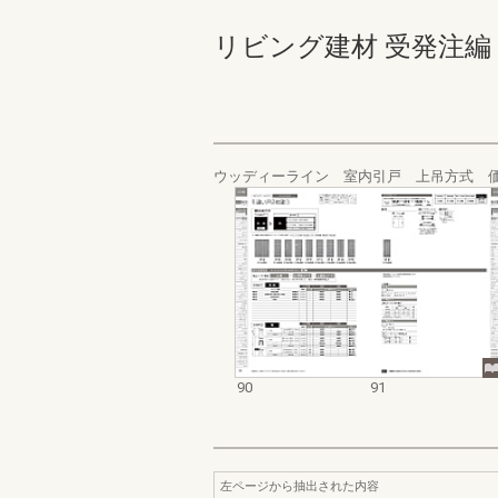
リビング建材 受発注編 90-
ウッディーライン 室内引戸 上吊方式 
90
91
左ページから抽出された内容