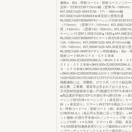
価格a：色b：呼称コードc：部材コードノンケー
定枠︶3方枠3方枠115mm幅（壁厚76∼100mm
¥37,000□1620−MXX3156・171・180mm幅
¥37,000□16201820MXX★床見切り壁厚共通
¥6,000□16001800MWF9ケーシング付枠3方枠3
（115mm）（壁厚111∼141mm）¥31,000□1620
壁（142mm）（壁厚142∼182mm）¥31,000□162
ケーシングL型¥11,000□1620▲1820▲MYJ8
¥6,000□16001800MWF9スマート枠3方枠3方枠
124∼130mm）¥37,000W1620−MXJP161mm
139∼145mm）¥37,000W1620−MXJR床見切り
¥6,000□1600−MWF9デザイン呼称価格a：色b
部材コードWUH-ＣＦＡ・ＣＦＥ本体
×2¥39,000×2□08200920MJL◇WUH-ＣＫＢ
ＣＦ１・ＣＦ２本体×2¥49,000×2□08200920MJ
Ｇ・ＣＦＨ本体×2¥59,000×2□08200920MJL◇
×2¥69,000×2□08200920MJLDサイズ呼称1620
16201820CFACFECKBCFCCFFCF1CF2CKGCFH￥11
掲載価格には、消費税、ガラス代（ガラス組込商
組立費、工事費、運賃等は含まれておりません。
方式部材別規格表引違い戸2枚建①STEP①本体S
●商品選択手順STEP①片側引手×2枠3方枠（＋
ーシング枠3方枠+ケーシング（＋床見切り）ケー
枠（＋床見切り）スマート枠STEP②商品コード
b：呼称コードーc：部材コード（例）本体CFA08
□-0820-MJL◇（各記号を別表に沿って選定）→M-0
ット価格=片側引手本体×2+ノンケーシング枠（3
シング付枠：+￥5,000、スマート枠：同額、床見
￥6,000部材別価格表受5リビング建材Biz-LIX
ップウッディーラインクリエカラー商品色トレン