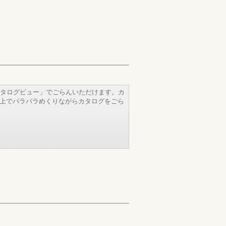
タログビュー」でごらんいただけます。カ
b上でパラパラめくりながらカタログをごら