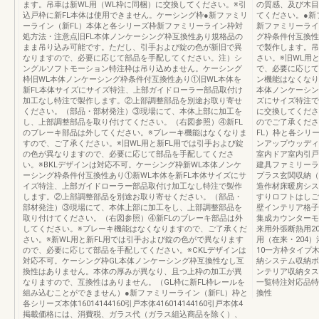
ます。吊車は新WL用（WL枠に同梱）に交換してください。※引
の質感、及び木目
込戸枠に新FL本体は使用できません。ケーシング枠●新ファミリ
てください。●新
ーライン（新FL）本体と各シリーズ枠新ファミリーライン枠対
新ファミリーライ
処方法・注意点旧FL本体ノンケーシング枠互換性あり規格品の
グ枠条件付互換性
まま吊り込み可能です。ただし、引手および錠の色が新旧で異
で製作します。吊
なりますので、必要に応じて部品を手配してください。注）シ
さい。※旧WL用
ングルソフトモーション特注枠は吊り込めません。ケーシング
で、必要に応じて
枠旧WL本体ノンケーシング枠条件付互換性あり①旧WL本体を
ン機能はなくなり
新FL本体サイズにサイズ特注、上部ガイドローラー部品取付け
本体ノンケーシン
加工なし特注で製作します。②上部調整部品を別途お取り寄せ
ズにサイズ特注で
ください。（部品・部材発注）③現場にて、本体上部に加工を
に交換してくださ
し、上部調整部品を取り付けてください。（右図参照）④新FL
のでご了承くださ
のブレーキ部品は外してください。※ブレーキ機能はなくなりま
FL）枠と各シリー
すので、ご了承ください。※旧WL用と新FL用では引手および錠
ンアップウッディ
の色が異なりますので、必要に応じて部品を手配してくださ
室内ドア室内引戸
い。※BKLデザインは対応不可。ケーシング枠新WL本体ノンケ
建具ファミリーラ
ーシング枠条件付互換性あり①新WL本体を新FL本体サイズにサ
プラス玄関収納（
イズ特注、上部ガイドローラー部品取付け加工なし特注で製作
造作材床暖房シス
します。②上部調整部品を別途お取り寄せください。（部品・
すりロフトはしご
部材発注）③現場にて、本体上部に加工をし、上部調整部品を
壁インテリア格子
取り付けてください。（右図参照）④新FLのブレーキ部品は外
集成カウンターモ
してください。※ブレーキ機能はなくなりますので、ご了承くだ
来用外張断熱用20
さい。※新WL用と新FL用では引手および錠の色がで異なります
用（在来・204
ので、必要に応じて部品を手配してください。※CKLデザインは
10一方枠タイプ
対応不可。ケーシング枠GL本体ノンケーシング枠互換性なし互
納システム収納ボ
換性はありません。本体の厚みが異なり、且つ上枠の加工が異
ンテリア収納タス
なりますので、互換性はありません。（GL枠に新FL枠レールを
一覧特注対応品特
組み込むことができません）●新ファミリーライン（新FL）枠と
換性
各シリーズ本体16014144160引戸本体416014144160引戸本体4
掲載価格には、消費税、ガラス代（ガラス組込商品を除く）、