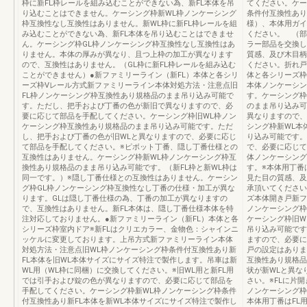
枠に新FL枠レールを組み込むことができない為、新FL本体を吊
てください。ケー
り込むことはできません。ケーシング枠新WL枠ノンケーシング
条件付互換性あり
枠互換性なし互換性はありません。新WL枠に新FL枠レールを組
様）、本体用ガイ
み込むことができない為、新FL本体を吊り込むことはできませ
ください。 （部
ん。ケーシング枠GL枠ノンケーシング枠互換性なし互換性はあ
ラー部品を交換し
りません。本体の厚みが異なり、且つ上枠の加工が異なります
質感、及び木目柄
ので、互換性はありません。（GL枠に新FL枠レールを組み込む
ください。折れ戸
ことができません）●新ファミリーライン（新FL）本体と各シリ
体と各シリーズ枠
ーズ枠Vレール方式新ファミリーライン本体対処方法・注意点旧
本体ノンケーシン
FL枠ノンケーシング枠互換性あり規格品のまま吊り込み可能で
す。ケーシング枠
す。ただし、把手および丁番の色が新旧で異なりますので、必
のまま吊り込み可
要に応じて部品を手配してください。ケーシング枠旧WL枠ノン
異なりますので、
ケーシング枠互換性あり規格品のまま吊り込み可能です。ただ
シング枠新WL本
し、把手および丁番の色が旧WLと異なりますので、必要に応じ
り込み可能です。
て部品を手配してください。※ピボット丁番、隠し丁番仕様との
で、必要に応じて
互換性はありません。ケーシング枠新WL枠ノンケーシング枠互
体ノンケーシング
換性あり規格品のまま吊り込み可能です。（新FL枠と新WL枠は
す。※本体用丁番
同一です。）※隠し丁番仕様との互換性はありません。ケーシン
見た目の質感、及
グ枠GL枠ノンケーシング枠互換性なし丁番の仕様・加工が異な
承頂いてください
ります。GLは隠し丁番仕様の為、丁番の加工が異なりますの
ズ本体開き戸新フ
で、互換性はありません。新FL本体は、隠し丁番仕様本体を特
ノンケーシング枠
注対応しておりません。●新ファミリーライン（新FL）本体と各
ケーシング枠旧W
シリーズ枠室内ドア※新FLはクリエカラー、金物色：シャインニ
吊り込み可能です
ッケルに変更しております。上吊方式新ファミリーライン本体
ますので、必要に
対処方法・注意点旧WL枠ノンケーシング枠条件付互換性あり新
戸の設定はありま
FL本体を旧WL本体サイズにサイズ特注で製作します。吊車は新
互換性あり規格品
WL用（WL枠に同梱）に交換してください。※旧WL用と新FL用
状が新WLと異な
では引手および錠の色が異なりますので、必要に応じて部品を
さい。※FLに片
手配してください。ケーシング枠新WL枠ノンケーシング枠条件
ノンケーシング枠
付互換性あり新FL本体を新WL本体サイズにサイズ特注で製作し
本体用丁番はFL