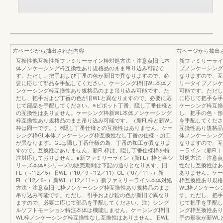
左ページから抽出された内容
右ページから抽出
互換性他互換性新ファミリーライン枠対処方法・注意点旧FL本
新ファミリーライ
体ノンケーシング枠互換性あり規格品のまま吊り込み可能で
プノンケーシング
す。ただし、把手および丁番の色が新旧で異なりますので、必
なりますので、互
要に応じて部品を手配してください。ケーシング枠旧WL本体ノ
リータイプノンケ
ンケーシング枠互換性あり規格品のまま吊り込み可能です。た
可能です。ただし
だし、把手および丁番の色が旧WLと異なりますので、必要に応
に応じて把手を手
じて部品を手配してください。※ピボット丁番、隠し丁番仕様と
ケーシング枠互換
の互換性はありません。ケーシング枠新WL本体ノンケーシング
し、把手の色・形
枠互換性あり規格品のまま吊り込み可能です。（新FL枠と新WL
を手配してくださ
枠は同一です。）※隠し丁番仕様との互換性はありません。ケー
互換性あり規格品
シング枠GL本体ノンケーシング枠互換性なし丁番の仕様・加工
体ノンケーシング
が異なります。GLは隠し丁番仕様の為、丁番の加工が異なりま
なりますので、互
すので、互換性はありません。新FL枠は、隠し丁番仕様枠を特
ーライン（新FL
注対応しておりません。●新ファミリーライン（新FL）枠と各シ
対処方法・注意点
リーズ本体※シリーズの販売期間は下記の通りとなります。旧
性なし互換性はあ
FL（∼’12／5）旧WL（’10／9∼’12／11）GL（’07／11∼）新
ありません。ケー
FL（’12／6∼）新WL（’12／11∼）新ファミリーライン本体対処
枠互換性あり規格
方法・注意点旧FL枠ノンケーシング枠互換性あり規格品のまま
WL枠ノンケーシ
吊り込み可能です。ただし、引手および錠の色が新旧で異なり
す。ただし、把手
ますので、必要に応じて部品を手配してください。注）シング
じて把手を手配し
ルソフトモーション特注本体は機能しません。ケーシング枠旧
ング枠互換性あり
WL枠ノンケーシング枠互換性なし互換性はありません。旧WL
手の形状が新WL