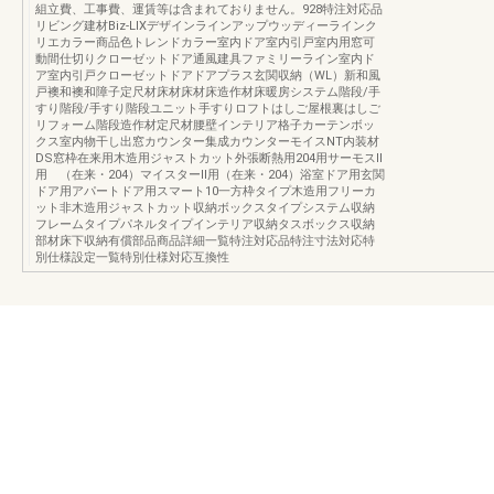
組立費、工事費、運賃等は含まれておりません。928特注対応品
リビング建材Biz-LIXデザインラインアップウッディーラインク
リエカラー商品色トレンドカラー室内ドア室内引戸室内用窓可
動間仕切りクローゼットドア通風建具ファミリーライン室内ド
ア室内引戸クローゼットドアドアプラス玄関収納（WL）新和風
戸襖和襖和障子定尺材床材床材床造作材床暖房システム階段/手
すり階段/手すり階段ユニット手すりロフトはしご屋根裏はしご
リフォーム階段造作材定尺材腰壁インテリア格子カーテンボッ
クス室内物干し出窓カウンター集成カウンターモイスNT内装材
DS窓枠在来用木造用ジャストカット外張断熱用204用サーモスⅡ
用 （在来・204）マイスターⅡ用（在来・204）浴室ドア用玄関
ドア用アパートドア用スマート10一方枠タイプ木造用フリーカ
ット非木造用ジャストカット収納ボックスタイプシステム収納
フレームタイプパネルタイプインテリア収納タスボックス収納
部材床下収納有償部品商品詳細一覧特注対応品特注寸法対応特
別仕様設定一覧特別仕様対応互換性