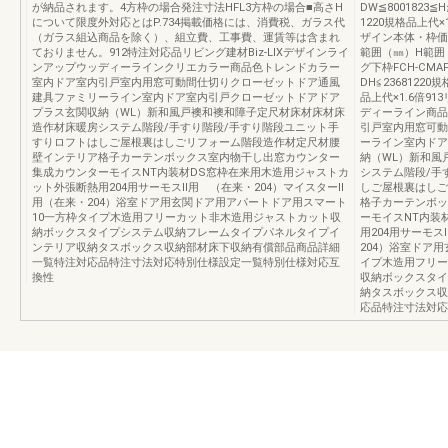
が納品されます。4方枠の場合発注寸法HFL3方枠の場合■高さH
DW≦8001823≦H
について限度外対応とはP.734掲載価格には、消費税、ガラス代
1220規格品上代×
（ガラス組込商品を除く）、組立費、工事費、運賃等は含まれ
ザイン本体・枠価
ておりません。912特注対応品リビング建材Biz-LIXデザインライ
範囲（㎜）H範囲
ンアップウッディーラインクリエカラー商品色トレンドカラー
グ下枠FCH-CMAFC
室内ドア室内引戸室内用窓可動間仕切りクローゼットドア通風
DH≦23681220
建具ファミリーライン室内ドア室内引戸クローゼットドアドア
品上代×1.6倍91
プラス玄関収納（WL）新和風戸襖和襖和障子定尺材床材床材床
ディーライン商品
造作材床暖房システム階段/手すり階段/手すり階段ユニット手
引戸室内用窓可動
すりロフトはしご屋根裏はしごリフォーム階段造作材定尺材腰
ーライン室内ドア
壁インテリア格子カーテンボックス室内物干し出窓カウンター
納（WL）新和風
集成カウンターモイスNT内装材DS窓枠在来用木造用ジャストカ
システム階段/手
ット外張断熱用204用サーモスⅡ用 （在来・204）マイスターⅡ
しご屋根裏はしご
用（在来・204）浴室ドア用玄関ドア用アパートドア用スマート
格子カーテンボッ
10一方枠タイプ木造用フリーカット非木造用ジャストカット収
ーモイスNT内装
納ボックスタイプシステム収納フレームタイプパネルタイプイ
用204用サーモス
ンテリア収納タスボックス収納部材床下収納有償部品商品詳細
204）浴室ドア
一覧特注対応品特注寸法対応特別仕様設定一覧特別仕様対応互
イプ木造用フリー
換性
収納ボックスタイ
納タスボックス収
応品特注寸法対応