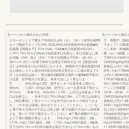
左ページから抽出された内容
右ページから抽出
クローゼットドア開き戸5539531,653（Ｈ）（Ｗ）1,823524標準
① 両開戸［階段
タイプ階段下タイプ2,3781,3532,4002,033※限度外特注範囲■対
下タイプ］の限度
応範囲【両開き戸】FCH-CMA／CME■木口化粧面492≦DH＜
イン本体・枠価格
1,7911,791≦DH≦2,346木口化粧面木口化粧なし木口化粧なし算
囲（㎜）H範囲（
出式幅（DW）高さ（DH）下枠寸法両開き戸DW=（W−53）／
下枠FCH-CMAFC
2DH＝H−32ツバ付薄下枠W寸法埋込下枠W寸法−51【限度外特
CME553≦W≦953
注】はFAX発注のみの対応になります。納期特寸の場合限度外特
規格品上代×1.3倍
注の場合システム発注FAX発注FAX発注受注から工場出荷まで3
878＜H≦11788
日（土日祝日は除く）受注後約2週間受注後約３週間■把手取付
上代×1.3倍W07規
け位置 把手取付け位置は、本体寸法により異なりま
17910718規格品
す。 ・ 492≦DH≦1,007：把手センター位置本体上部から
代×1.3倍特寸
90mm ・1,007＜DH≦2,346：把手センター位置本体下部から
ーシングW範囲（
917mm ・本体寸法 492≦DH＜1,791：上木口は化粧あり下木
3方枠・4方枠・ケ
口は化粧なし ・本体寸法1,791≦DH≦2,346：上下木口は化粧な
CME553≦W≦953
し［特記事項］Ｌ型ケーシングはＷ寸法のみサイズ特注できま
規格品上代×1.3倍
す。（Ｈ寸法は現場に合わせてカットしてください。）ツバな
2033＜H≦2378
し薄下枠４方枠のH寸法は上枠上端∼床下地面の寸法から床材厚
品上代×1.3倍W07
さを、除いた寸法で発注をしてください。■丁番の個数H寸法に
DW≦6501823≦H
より丁番の個数が異なります。・524≦H≦1,178の場合：2個・
1220規格品上代×1
1,178＜H≦1,732の場合：3個・1,732＜H≦2,400の場合：4個発
H≦23782001＜
注寸法HFL12ｍｍ4方枠の縦枠は発注寸法Hより12ｍｍ長いもの
×1.3倍W12規格品