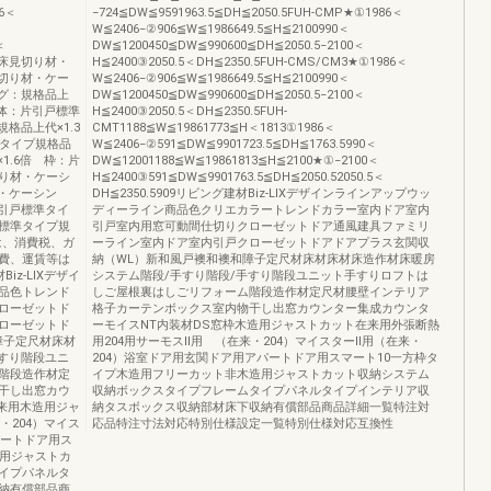
86＜
−724≦DW≦9591963.5≦DH≦2050.5FUH-CMP★①1986＜
W≦2406−②906≦W≦1986649.5≦H≦2100990＜
＜
DW≦1200450≦DW≦990600≦DH≦2050.5−2100＜
枠・床見切り材・
H≦2400③2050.5＜DH≦2350.5FUH-CMS/CM3★①1986＜
見切り材・ケー
W≦2406−②906≦W≦1986649.5≦H≦2100990＜
ング：規格品上
DW≦1200450≦DW≦990600≦DH≦2050.5−2100＜
本体：片引戸標準
H≦2400③2050.5＜DH≦2350.5FUH-
格品上代×1.3
CMT1188≦W≦19861773≦H＜1813①1986＜
準タイプ規格品
W≦2406−②591≦DW≦9901723.5≦DH≦1763.5990＜
1.6倍 枠：片
DW≦12001188≦W≦19861813≦H≦2100★①−2100＜
切り材・ケーシ
H≦2400③591≦DW≦9901763.5≦DH≦2050.52050.5＜
体・ケーシン
DH≦2350.5909リビング建材Biz-LIXデザインラインアップウッ
片引戸標準タイ
ディーライン商品色クリエカラートレンドカラー室内ドア室内
戸標準タイプ規
引戸室内用窓可動間仕切りクローゼットドア通風建具ファミリ
には、消費税、ガ
ーライン室内ドア室内引戸クローゼットドアドアプラス玄関収
費、運賃等は
納（WL）新和風戸襖和襖和障子定尺材床材床材床造作材床暖房
z-LIXデザイ
システム階段/手すり階段/手すり階段ユニット手すりロフトは
品色トレンド
しご屋根裏はしごリフォーム階段造作材定尺材腰壁インテリア
ローゼットド
格子カーテンボックス室内物干し出窓カウンター集成カウンタ
ローゼットド
ーモイスNT内装材DS窓枠木造用ジャストカット在来用外張断熱
障子定尺材床材
用204用サーモスⅡ用 （在来・204）マイスターⅡ用（在来・
すり階段ユニ
204）浴室ドア用玄関ドア用アパートドア用スマート10一方枠タ
階段造作材定
イプ木造用フリーカット非木造用ジャストカット収納システム
干し出窓カウ
収納ボックスタイプフレームタイプパネルタイプインテリア収
来用木造用ジャ
納タスボックス収納部材床下収納有償部品商品詳細一覧特注対
・204）マイス
応品特注寸法対応特別仕様設定一覧特別仕様対応互換性
パートドア用ス
造用ジャストカ
イプパネルタ
納有償部品商