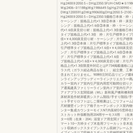
H≦2400③2050.5＜DH≦2350.5FUH-CMD★①19
W≦2406−②1188≦W≦1986649.5≦H≦2100990＜
DW≦1200591≦DW≦990600≦DH≦2050.5−2100
H≦2400③2050.5＜DH≦2350.5価格①本体・
ケーシング：規格品上代×1.3倍②本体・枠・床
シング：規格品上代×1.6倍③本体・枠・ケーシ
代×1.6倍床見切り材：規格品上代×1.3倍価格①
タイプ規格品上代×1.3倍 枠：片引戸標準タイプ規
倍+￥4,000床見切り材・ケーシング：片引戸標
上代×1.3倍②本体：片引戸標準タイプ規格品上代×
引戸標準タイプ規格品上代×1.6倍+￥4,000床見
ング：片引戸標準タイプ規格品上代×1.6倍③本
グ：片引戸標準タイプ規格品上代×1.6倍 枠：
プ規格品上代×1.6倍+￥4,000床見切り材：片引
格品上代×1.3倍限度外対応とはP.734掲載価格
ラス代（ガラス組込商品を除く）、組立費、工事
含まれておりません。908特注対応品リビング建材Bi
ンラインアップウッディーラインクリエカラー商
カラー室内ドア室内引戸室内用窓可動間仕切りク
ア通風建具ファミリーライン室内ドア室内引戸ク
アドアプラス玄関収納（WL）新和風戸襖和襖和
床材床造作材床暖房システム階段/手すり階段/手
ット手すりロフトはしご屋根裏はしごリフォーム
尺材腰壁インテリア格子カーテンボックス室内物
ンター集成カウンターモイスNT内装材DS窓枠在
ストカット外張断熱用204用サーモスⅡ用 （在来
ターⅡ用（在来・204）浴室ドア用玄関ドア用ア
マート10一方枠タイプ木造用フリーカット非木
ット収納ボックスタイプシステム収納フレームタ
イプインテリア収納タスボックス収納部材床下収