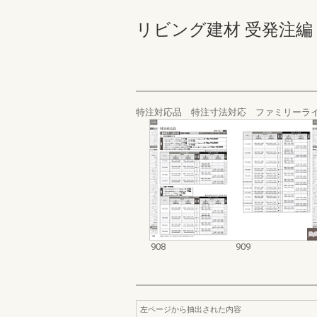
リビング建材 受発注編 908-
特注対応品 特注寸法対応 ファミリーラ
908
909
左ページから抽出された内容