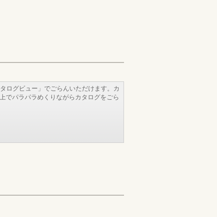
タログビュー」でごらんいただけます。カ
b上でパラパラめくりながらカタログをごら