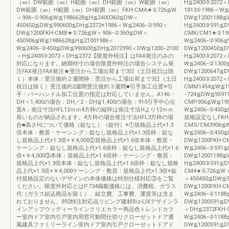
（㎜）DW範囲（㎜）H範囲（㎜）DH範囲（㎜）W範囲（㎜）
H≦2400③2072＜
DW範囲（㎜）H範囲（㎜）DH範囲（㎜）FKH-CMA★①726≦W
1813①1986＜W≦
＜906−①906≦W≦1986628≦H≦2400360≦DW＜
DW≦12001188≦
450450≦DW≦990600≦DH≦2372※1986＜W≦2406−②990＜
H≦2400③591≦D
DW≦1200FKH-CMB★①726≦W＜906−①360≦DW＜
CMK/CM1★①19
450906≦W≦1986628≦H≦21001986＜
W≦2406−②906≦
W≦2406−②450≦DW≦990600≦DH≦2072990＜DW≦1200−2100
DW≦1200450≦D
＜H≦2400③2072＜DH≦2372【限度外特注】はFAX発注のみの
H≦2400③2072＜
対応になります。納期特寸の場合限度外特注の場合システム発
W≦2406−②1300
注FAX発注FAX発注★受注から工場出荷まで3日（土日祝日は除
DW≦1200647≦D
く）本体：受注後約２週間枠：受注から工場出荷まで3日（土日
H≦2400③2072＜
祝日は除く）受注後約2週間受注後約３週間■引手加工位置※引
CMM1454≦W≦19
手・バーハンドル加工位置の指定は対応していません。A146・
−724≦DW≦9591
DH＜1,400の場合：DH／2・DH≧1,400の場合：915引手中心位
CMP906≦W≦198
置A：発注寸法HFL12ｍｍ4方枠の縦枠は発注寸法Hより12ｍｍ
W≦2406−②450
長いものが納品されます。4方枠の場合発注寸法HFL3方枠の場
規格設定なしFKH
合■高さHについて価格（錠なし）（錠付）※①規格品上代×1.3
CMS/CM3906≦W
倍本体・敷居・ケーシング：錠なし規格品上代×1.3倍枠：錠な
W≦2406−②450≦
し規格品上代×1.3倍+￥4,000②規格品上代×1.6倍本体・敷居・
DW≦1200FKH-C
ケーシング：錠なし規格品上代×1.6倍枠：錠なし規格品上代×1.6
W≦2406−②591≦
倍+￥4,000③本体：規格品上代×1.6倍枠・ケーシング・敷居：
DW≦12001188≦
規格品上代×1.3倍本体：錠なし規格品上代×1.6倍枠：錠なし規格
H≦2400③591≦D
品上代×1.3倍+￥4,000ケーシング・敷居：規格品上代×1.3倍※錠
CM4★①726≦W＜
付規格設定のないデザインの本体価格は特別仕様対応③をご覧
＜450450≦DW≦9
ください。限度外対応とはP.734掲載価格には、消費税、ガラス
DW≦1200FKH-C
代（ガラス組込商品を除く）、組立費、工事費、運賃等は含ま
W≦2406−②1188
れておりません。892特注対応品リビング建材Biz-LIXデザインラ
DW≦1200591≦D
インアップウッディーラインクリエカラー商品色トレンドカラ
＜DH≦2372FKH
ー室内ドア室内引戸室内用窓可動間仕切りクローゼットドア通
W≦2406−②1188
風建具ファミリーライン室内ドア室内引戸クローゼットドアド
DW≦1200591≦D