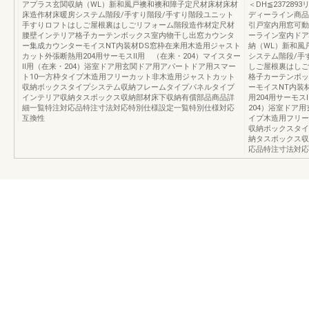
アプラス玄関収納（WL）新和風戸襖和襖和障子定尺材床材床材
＜DH≦237289
床造作材床暖房システム階段/手すり階段/手すり階段ユニット
ディーライン商品
手すりロフトはしご屋根裏はしごリフォーム階段造作材定尺材
引戸室内用窓可動
腰壁インテリア格子カーテンボックス室内物干し出窓カウンタ
ーライン室内ドア
ー集成カウンターモイスNT内装材DS窓枠在来用木造用ジャスト
納（WL）新和風
カット外張断熱用204用サーモスⅡ用 （在来・204）マイスター
システム階段/手
Ⅱ用（在来・204）浴室ドア用玄関ドア用アパートドア用スマー
しご屋根裏はしご
ト10一方枠タイプ木造用フリーカット非木造用ジャストカット
格子カーテンボッ
収納ボックスタイプシステム収納フレームタイプパネルタイプ
ーモイスNT内装
インテリア収納タスボックス収納部材床下収納有償部品商品詳
用204用サーモス
細一覧特注対応品特注寸法対応特別仕様設定一覧特別仕様対応
204）浴室ドア
互換性
イプ木造用フリー
収納ボックスタイ
納タスボックス収
応品特注寸法対応