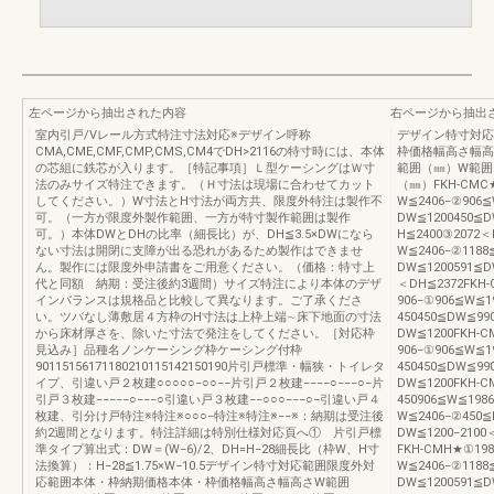
左ページから抽出された内容
右ページから抽出
室内引戸/Vレール方式特注寸法対応※デザイン呼称
デザイン特寸対応
CMA,CME,CMF,CMP,CMS,CM4でDH>2116の特寸時には、本体
枠価格幅高さ幅高
の芯組に鉄芯が入ります。［特記事項］Ｌ型ケーシングはＷ寸
範囲（㎜）W範囲
法のみサイズ特注できます。（Ｈ寸法は現場に合わせてカット
（㎜）FKH-CMC
してください。）W寸法とH寸法が両方共、限度外特注は製作不
W≦2406−②906≦
可。（一方が限度外製作範囲、一方が特寸製作範囲は製作
DW≦1200450≦D
可。）本体DWとDHの比率（細長比）が、DH≦3.5×DWになら
H≦2400③2072＜
ない寸法は開閉に支障が出る恐れがあるため製作はできませ
W≦2406−②1188
ん。製作には限度外申請書をご用意ください。（価格：特寸上
DW≦1200591≦D
代と同額 納期：受注後約3週間）サイズ特注により本体のデザ
＜DH≦2372FKH
インバランスは規格品と比較して異なります。ご了承くださ
906−①906≦W≦1
い。ツバなし薄敷居４方枠のH寸法は上枠上端∼床下地面の寸法
450450≦DW≦99
から床材厚さを、除いた寸法で発注をしてください。［対応枠
DW≦1200FKH-
見込み］品種名ノンケーシング枠ケーシング付枠
906−①906≦W≦1
90115156171180210115142150190片引戸標準・幅狭・トイレタ
450450≦DW≦99
イプ、引違い戸２枚建○○○○○−○○−−片引戸２枚建−−−−○−−−○−片
DW≦1200FKH-
引戸３枚建−−−−−○−−−○引違い戸３枚建−−○○○−−−○−引違い戸４
450906≦W≦198
枚建、引分け戸特注※特注※○○○−特注※特注※−−※：納期は受注後
W≦2406−②450≦
約2週間となります。特注詳細は特別仕様対応頁へ① 片引戸標
DW≦1200−210
準タイプ算出式：DW＝(W−6)/2、DH=H−28細長比（枠W、H寸
FKH-CMH★①19
法換算）：H−28≦1.75×W−10.5デザイン特寸対応範囲限度外対
W≦2406−②1188
応範囲本体・枠納期価格本体・枠価格幅高さ幅高さW範囲
DW≦1200591≦D