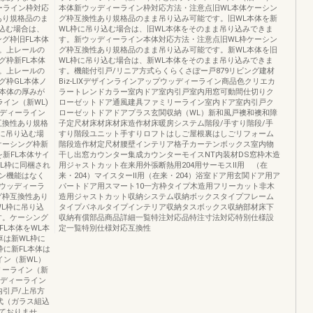
ィーライン枠対応
本体新ウッディーライン枠対応方法・注意点旧WL本体ケーシン
あり規格品のま
グ枠互換性あり規格品のまま吊り込み可能です。旧WL本体を新
込む場合は、
WL枠に吊り込む場合は、旧WL本体をそのまま吊り込みできま
グ枠旧FL本体
す。新ウッディーライン本体対応方法・注意点旧WL枠ケーシン
。上レールの
グ枠互換性あり規格品のまま吊り込み可能です。新WL本体を旧
グ枠新FL本体
WL枠に吊り込む場合は、新WL本体をそのまま吊り込みできま
。上レールの
す。機能付引戸/リニア方式らくらくさぽー戸879リビング建材
グ枠GL本体ノ
Biz-LIXデザインラインアップウッディーライン商品色クリエカ
本体の厚みが
ラートレンドカラー室内ドア室内引戸室内用窓可動間仕切りク
イン（新WL)
ローゼットドア通風建具ファミリーライン室内ドア室内引戸ク
ッディーライン
ローゼットドアドアプラス玄関収納（WL）新和風戸襖和襖和障
互換性あり規格
子定尺材床材床材床造作材床暖房システム階段/手すり階段/手
に吊り込む場
すり階段ユニット手すりロフトはしご屋根裏はしごリフォーム
ケーシング枠新
階段造作材定尺材腰壁インテリア格子カーテンボックス室内物
新FL本体サイ
干し出窓カウンター集成カウンターモイスNT内装材DS窓枠木造
L枠に同梱され
用ジャストカット在来用外張断熱用204用サーモスⅡ用 （在
ン機能はなく
来・204）マイスターⅡ用（在来・204）浴室ドア用玄関ドア用ア
ウッディーラ
パートドア用スマート10一方枠タイプ木造用フリーカット非木
グ枠互換性あり
造用ジャストカット収納システム収納ボックスタイプフレーム
L枠に吊り込
タイプパネルタイプインテリア収納タスボックス収納部材床下
す。ケーシング
収納有償部品商品詳細一覧特注対応品特注寸法対応特別仕様設
L本体をWL本
定一覧特別仕様対応互換性
車は新WL枠に
に新FL本体は
イン（新WL）
リーライン（新
ッディーライン
内引戸/上吊方
代（ガラス組込
ておりませ