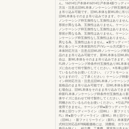
ん。16014引戸本体416014引戸本体4新ウッデ
方法・注意点旧WL本体ノンケーシング枠互換性
ま吊り込み可能です。旧WL本体を新WL枠に吊り
旧WL本体をそのまま吊り込みできます。ケーシン
ノンケーシング枠互換性なし互換性はありません
形状が異なる為、互換性はありません。ケーシン
ノンケーシング枠互換性なし互換性はありません
形状が異なる為、互換性はありません。ケーシン
ンケーシング枠互換性なし互換性はありません。
異なる為、互換性はありません。●新ウッディーラ
枠と各シリーズ本体室内引戸/Vレール方式新ウ
本体対応方法・注意点旧WL枠ノンケーシング枠
品のまま吊り込み可能です。新WL本体を旧WL枠
合は、新WL本体をそのまま吊り込みできます。
FL枠ノンケーシング枠条件付互換性ありWL本体を
ズに合わせて特寸製作してください。※吊車は新F
ているものをお使いください。（ソフトモーショ
なりますので、ご了承ください）ケーシング枠新
イン枠対応方法・注意点旧WL本体ノンケーシン
規格品のまま吊り込み可能です。旧WL本体を新W
む場合は、旧WL本体をそのまま吊り込みできま
枠新FL本体ノンケーシング枠条件付互換性あり新F
体サイズに合わせて特寸製作してください。※吊
同梱されているものをお使いください。※引込戸枠
使用できません。ケーシング枠●新ウッディーラ
本体と旧ウッディーライン（旧WL）・新ファミ
FL）枠●新ウッディーライン（新WL）枠と旧ウ
（旧WL）・新ファミリーライン（新FL）本体室
式特注対応品878掲載価格には、消費税、ガラス
商品を除く）、組立費、工事費、運賃等は含まれ