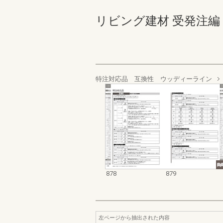
リビング建材 受発注編 878-
特注対応品 互換性 ウッディーライン
878
879
左ページから抽出された内容