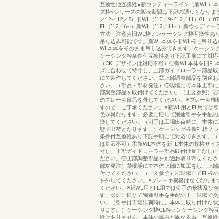
互換性他互換性●新ウッディーライン（新WL）
ズ枠※シリーズの販売期間は下記の通りとなります。
／12∼’12／5）旧WL（’10／9∼’12／11）GL（’0
FL（’12／6∼）新WL（’12／11∼）新ウッディ
方法・注意点旧WL枠ノンケーシング枠互換性あ
吊り込み可能です。新WL本体を旧WL枠に吊り込
WL本体をそのまま吊り込みできます。ケーシング
ケーシング枠条件付互換性あり下記手順にて対応
（CKLデザインは対応不可）①新WL本体を旧FL
ズに合わせて特寸し、上部ガイドローラー部品取
にて製作してください。②上部調整部品を別途お
さい。（部品・部材発注）③現場にて本体上部に
部調整部品を取付けてください。（上図参照）④
のブレーキ部品を外してください。※ブレーキ機
すので、ご了承ください。※新WL用とFL用では
色が異なります。必要に応じて別途引手を手配の
換してください。（引手は工場出荷時に、本体に
態で出荷となります。）ケーシング枠新FL枠ノ
条件付互換性あり下記手順にて対応できます。（C
は対応不可）①新WL本体を新FL本体の規格サイ
寸し、上部ガイドローラー部品取付け加工なしに
ださい。②上部調整部品を別途お取り寄せくださ
部材発注）③現場にて本体上部に加工をし、上部
付けてください。（上図参照）④現場にてFL枠
を外してください。※ブレーキ機構はなくなりま
ください。※新WL用とFL用では引手の形状及び
す。必要に応じて別途引手を手配の上、現場で交
い。（引手は工場出荷時に、本体に取り付けた状
ります。）ケーシング枠GL枠ノンケーシング枠
性はありません。本体の厚みが異なる為、互換性