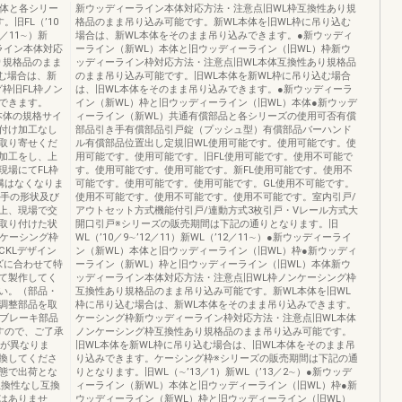
本体と各シリー
新ウッディーライン本体対応方法・注意点旧WL枠互換性あり規
旧FL（’10
格品のまま吊り込み可能です。新WL本体を旧WL枠に吊り込む
7／11∼）新
場合は、新WL本体をそのまま吊り込みできます。●新ウッディ
ーライン本体対応
ーライン（新WL）本体と旧ウッディーライン（旧WL）枠新ウ
り規格品のまま
ッディーライン枠対応方法・注意点旧WL本体互換性あり規格品
む場合は、新
のまま吊り込み可能です。旧WL本体を新WL枠に吊り込む場合
枠旧FL枠ノン
は、旧WL本体をそのまま吊り込みできます。●新ウッディーラ
できます。
イン（新WL）枠と旧ウッディーライン（旧WL）本体●新ウッデ
本体の規格サイ
ィーライン（新WL）共通有償部品と各シリーズの使用可否有償
付け加工なし
部品引き手有償部品引戸錠（プッシュ型）有償部品バーハンド
取り寄せくだ
ル有償部品位置出し定規旧WL使用可能です。使用可能です。使
加工をし、上
用可能です。使用可能です。旧FL使用可能です。使用不可能で
現場にてFL枠
す。使用可能です。使用可能です。新FL使用可能です。使用不
構はなくなりま
可能です。使用可能です。使用可能です。GL使用不可能です。
引手の形状及び
使用不可能です。使用不可能です。使用不可能です。室内引戸/
上、現場で交
アウトセット方式機能付引戸/連動方式3枚引戸・Vレール方式大
取り付けた状
開口引戸※シリーズの販売期間は下記の通りとなります。旧
ンケーシング枠
WL（’10／9∼’12／11）新WL（’12／11∼）●新ウッディーライ
KLデザイン
ン（新WL）本体と旧ウッディーライン（旧WL）枠●新ウッディ
ズに合わせて特
ーライン（新WL）枠と旧ウッディーライン（旧WL）本体新ウ
て製作してく
ッディーライン本体対応方法・注意点旧WL枠ノンケーシング枠
い。（部品・
互換性あり規格品のまま吊り込み可能です。新WL本体を旧WL
調整部品を取
枠に吊り込む場合は、新WL本体をそのまま吊り込みできます。
のブレーキ部品
ケーシング枠新ウッディーライン枠対応方法・注意点旧WL本体
すので、ご了承
ノンケーシング枠互換性あり規格品のまま吊り込み可能です。
色が異なりま
旧WL本体を新WL枠に吊り込む場合は、旧WL本体をそのまま吊
換してくださ
り込みできます。ケーシング枠※シリーズの販売期間は下記の通
態で出荷とな
りとなります。旧WL（∼’13／1）新WL（’13／2∼）●新ウッデ
互換性なし互換
ィーライン（新WL）本体と旧ウッディーライン（旧WL）枠●新
はありませ
ウッディーライン（新WL）枠と旧ウッディーライン（旧WL）