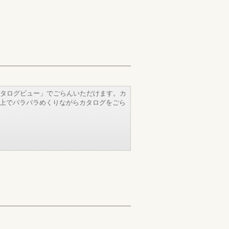
タログビュー」でごらんいただけます。カ
b上でパラパラめくりながらカタログをごら