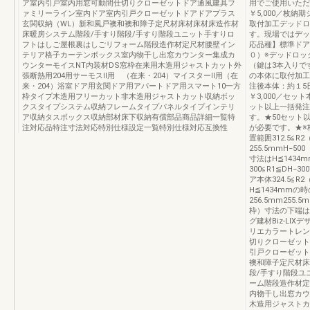
ア室内引戸室内用窓可動間仕切りクローゼットドア通風建具フ
用でご使用いただ
ァミリーライン室内ドア室内引戸クローゼットドアドアプラス
￥5,000／枚納
玄関収納（WL）新和風戸襖和襖和障子定尺材床材床材床造作材
取付加工デッドロ
床暖房システム階段/手すり階段/手すり階段ユニット手すりロ
す。現場ではデッ
フトはしご屋根裏はしごリフォーム階段造作材定尺材腰壁イン
応品種】標準ドア
テリア格子カーテンボックス室内物干し出窓カウンター集成カ
０）※デッドロッ
ウンターモイスNT内装材DS窓枠在来用木造用ジャストカット外
（鍵は3本入りで
張断熱用204用サーモスⅡ用 （在来・204）マイスターⅡ用（在
の本体に取付加工
来・204）浴室ドア用玄関ドア用アパートドア用スマート10一方
注後本体：約１5
枠タイプ木造用フリーカット非木造用ジャストカット収納ボッ
￥3,000／セッ
クスタイプシステム収納フレームタイプパネルタイプインテリ
ット以上一括発注
ア収納タスボックス収納部材床下収納有償部品商品詳細一覧特
す。★50セット
注対応品特注寸法対応特別仕様設定一覧特別仕様対応互換性
が必要です。★※
置範囲312.5≦R2
255.5mmH−5
寸法はH≦1434
300≦R1≦DH−30
ア本体324.5≦R
H≦1434mmの
256.5mm255.
枠）寸法の下端は
グ建材Biz-LI
リエカラートレン
切りクローゼット
引戸クローゼット
襖和障子定尺材床
段/手すり階段ユ
ーム階段造作材定
内物干し出窓カウ
木造用ジャストカ