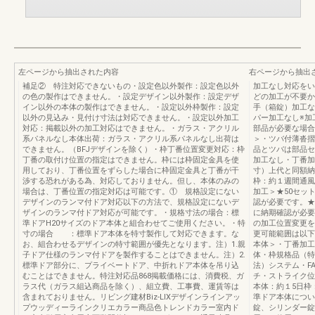
左ページから抽出された内容
右ページから抽出
補足② 特注対応できないもの・設定色以外製作：設定色以外
加工なし対応をい
の色の製作はできません。・設定デザイン以外製作：設定デザ
どの加工が不要か
イン以外の本体の製作はできません。・設定以外枠製作：設定
手（箱錠）加工な
以外の見込み・見付け寸法は対応できません。・設定以外加工
パー加工なし※加
対応：掲載以外の加工対応はできません。・ガラス・アクリル
部品が必要な場合
系パネルなし本体出荷：ガラス・アクリル系パネルなし出荷は
＞・ツバ付薄沓摺
できません。（BFJデザインを除く）・枠丁番位置変更対応：枠
品とツバは部品セ
丁番の取付け位置の指定はできません。枠には枠固定金具を使
加工なし・丁番加
用しており、丁番位置をずらした場合に枠固定金具と丁番が干
寸）上代と同額納
渉する恐れがある為、対応しておりません。但し、本体のみの
枠：約１週間通風
場合は、丁番位置の指定対応は可能です。① 規格設定にない
加工＞★50セッ
デザインのランマ付ドア対応以下の方法で、規格設定にないデ
認が必要です。★
ザインのランマ付ドア対応が可能です。・規格寸法の場合：標
に納期確認が必要
準ドアH20サイズのドア本体と組合わせてご使用ください。・特
の加工位置変更を
寸の場合 ：標準ドア本体を特寸製作して対応できます。な
更可能範囲は以下
お、組合わせるデザインの特寸範囲が優先となります。注）1.親
本体＞・丁番加工
子ドア仕様のランマ付ドアを製作することはできません。注）2.
体・枠規格品（特
標準ドア部分に、プライベートドア、中折れドア本体を吊り込
法）システム・F
むことはできません。特注対応品868掲載価格には、消費税、ガ
チ・ストライク位
ラス代（ガラス組込商品を除く）、組立費、工事費、運賃等は
本体：約１5日枠
含まれておりません。リビング建材Biz-LIXデザインラインアッ
準ドア本体につい
プウッディーラインクリエカラー商品色トレンドカラー室内ド
錠、シリンダー錠