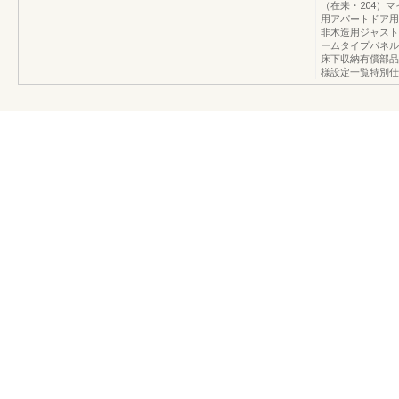
（在来・204）
用アパートドア用
非木造用ジャスト
ームタイプパネル
床下収納有償部品
様設定一覧特別仕