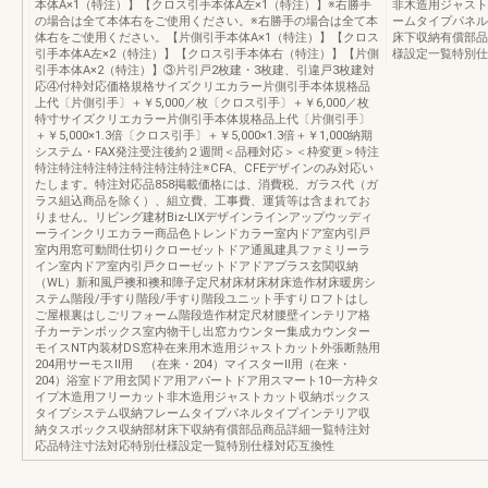
本体A×1（特注）】【クロス引手本体A左×1（特注）】※右勝手
非木造用ジャスト
の場合は全て本体右をご使用ください。※右勝手の場合は全て本
ームタイプパネル
体右をご使用ください。【片側引手本体A×1（特注）】【クロス
床下収納有償部品
引手本体A左×2（特注）】【クロス引手本体右（特注）】【片側
様設定一覧特別仕
引手本体A×2（特注）】③片引戸2枚建・3枚建、引違戸3枚建対
応④付枠対応価格規格サイズクリエカラー片側引手本体規格品
上代〔片側引手〕＋￥5,000／枚〔クロス引手〕＋￥6,000／枚
特寸サイズクリエカラー片側引手本体規格品上代〔片側引手〕
＋￥5,000×1.3倍〔クロス引手〕＋￥5,000×1.3倍＋￥1,000納期
システム・FAX発注受注後約２週間＜品種対応＞＜枠変更＞特注
特注特注特注特注特注特注特注※CFA、CFEデザインのみ対応い
たします。特注対応品858掲載価格には、消費税、ガラス代（ガ
ラス組込商品を除く）、組立費、工事費、運賃等は含まれてお
りません。リビング建材Biz-LIXデザインラインアップウッディ
ーラインクリエカラー商品色トレンドカラー室内ドア室内引戸
室内用窓可動間仕切りクローゼットドア通風建具ファミリーラ
イン室内ドア室内引戸クローゼットドアドアプラス玄関収納
（WL）新和風戸襖和襖和障子定尺材床材床材床造作材床暖房シ
ステム階段/手すり階段/手すり階段ユニット手すりロフトはし
ご屋根裏はしごリフォーム階段造作材定尺材腰壁インテリア格
子カーテンボックス室内物干し出窓カウンター集成カウンター
モイスNT内装材DS窓枠在来用木造用ジャストカット外張断熱用
204用サーモスⅡ用 （在来・204）マイスターⅡ用（在来・
204）浴室ドア用玄関ドア用アパートドア用スマート10一方枠タ
イプ木造用フリーカット非木造用ジャストカット収納ボックス
タイプシステム収納フレームタイプパネルタイプインテリア収
納タスボックス収納部材床下収納有償部品商品詳細一覧特注対
応品特注寸法対応特別仕様設定一覧特別仕様対応互換性