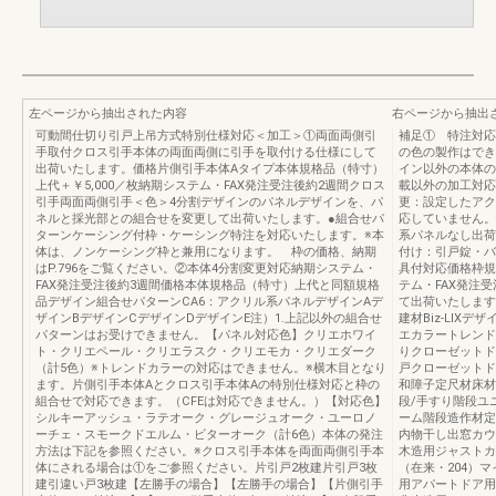
左ページから抽出された内容
右ページから抽出
可動間仕切り引戸上吊方式特別仕様対応＜加工＞①両面両側引
補足① 特注対応
手取付クロス引手本体の両面両側に引手を取付ける仕様にして
の色の製作はでき
出荷いたします。価格片側引手本体Aタイプ本体規格品（特寸）
イン以外の本体の
上代＋￥5,000／枚納期システム・FAX発注受注後約2週間クロス
載以外の加工対応
引手両面両側引手＜色＞4分割デザインのパネルデザインを、パ
更：設定したアク
ネルと採光部との組合せを変更して出荷いたします。●組合せパ
応していません。
ターンケーシング付枠・ケーシング特注を対応いたします。※本
系パネルなし出荷
体は、ノンケーシング枠と兼用になります。 枠の価格、納期
付け：引戸錠・バ
はP.796をご覧ください。②本体4分割変更対応納期システム・
具付対応価格枠規
FAX発注受注後約3週間価格本体規格品（特寸）上代と同額規格
テム・FAX発注
品デザイン組合せパターンCA6：アクリル系パネルデザインAデ
て出荷いたします
ザインBデザインCデザインDデザインE注）1.上記以外の組合せ
建材Biz-LIX
パターンはお受けできません。【パネル対応色】クリエホワイ
エカラートレンド
ト・クリエペール・クリエラスク・クリエモカ・クリエダーク
りクローゼットド
（計5色）※トレンドカラーの対応はできません。※横木目となり
戸クローゼットド
ます。片側引手本体Aとクロス引手本体Aの特別仕様対応と枠の
和障子定尺材床材
組合せで対応できます。（CFEは対応できません。）【対応色】
段/手すり階段ユ
シルキーアッシュ・ラテオーク・グレージュオーク・ユーロノ
ーム階段造作材定
ーチェ・スモークドエルム・ビターオーク（計6色）本体の発注
内物干し出窓カウ
方法は下記を参照ください。※クロス引手本体を両面両側引手本
木造用ジャストカ
体にされる場合は①をご参照ください。片引戸2枚建片引戸3枚
（在来・204）
建引違い戸3枚建【左勝手の場合】【左勝手の場合】【片側引手
用アパートドア用