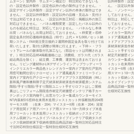
ムターン）室内外 サムターン補足① 特注対応できないも
以外枠製作：設定
の・設定色以外製作：設定色以外の色の製作はできません。・
ん。・設定以外加
設定デザイン以外製作：設定デザイン以外の本体の製作はでき
ん。・ノンケーシ
ません。・設定以外枠製作：設定以外の品種・見込み・見付け
しておりません。
寸法は対応できません。・設定以外加工対応：掲載以外の加工
特注は、対応して
対応はできません。・パネル種類変更：設定したパネル以外の
しておりません。85
ものを組込む特注は、対応しておりません。・パネルなし本体
ザインラインアッ
出荷：パネルなし出荷は対応しておりません。＜枠変更＞④枠
ンドカラー室内ド
固定金具付対応価格枠規格品（特寸）上代＋￥5,000／セット納
トドア通風建具フ
期システム・FAX発注受注後約２週間枠固定金具を取り付けて出
トドアドアプラス
荷いたします。取付け調整が簡単に行えます。＜下枠＞・フラ
床材床材床造作材
ット下レールの躯体取付孔加工なし（部品セットは同梱されま
ユニット手すりロ
す。）特注対応品854掲載価格には、消費税、ガラス代（ガラス
材定尺材腰壁イン
組込商品を除く）、組立費、工事費、運賃等は含まれておりま
カウンター集成カ
せん。リビング建材Biz-LIXデザインラインアップウッディーラ
トカット在来用外
インクリエカラー商品色トレンドカラー室内ドア室内引戸室内
イスターⅡ用（在
用窓可動間仕切りクローゼットドア通風建具ファミリーライン
用スマート10一
室内ドア室内引戸クローゼットドアドアプラス玄関収納（WL）
トカット収納シス
新和風戸襖和襖和障子定尺材床材床材床造作材床暖房システム
ルタイプインテリ
階段/手すり階段/手すり階段ユニット手すりロフトはしご屋根
品商品詳細一覧特
裏はしごリフォーム階段造作材定尺材腰壁インテリア格子カー
仕様対応互換性
テンボックス室内物干し出窓カウンター集成カウンターモイス
NT内装材DS窓枠在来用木造用ジャストカット外張断熱用204用
サーモスⅡ用 （在来・204）マイスターⅡ用（在来・204）浴室
ドア用玄関ドア用アパートドア用スマート10一方枠タイプ木造
用フリーカット非木造用ジャストカット収納ボックスタイプシ
ステム収納フレームタイプパネルタイプインテリア収納タスボ
ックス収納部材床下収納有償部品商品詳細一覧特注対応品特注
寸法対応特別仕様設定一覧特別仕様対応互換性