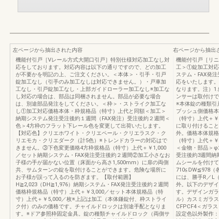
左ページから抽出された内容
右ページから抽出
機能付引戸［Vレール方式大開口引戸］特別仕様対応加工なし対
機能付引戸［リニ
応をしております。対応内容は以下の通りですので、どの加工
工＞①錠加工対応
が不要かを明記の上、ご注文ください。＜本体＞・引手・引戸
ステム・FAX発
錠加工なし（引手のみ加工なしは対応できません。）・戸車加
応をいたします。
工なし・引戸錠加工なし・上部ガイドローラー加工なし※加工な
なります。注）1
し対応の場合は、部品は同梱されません。部品が必要な場合
ンサーは取付けで
は、別途部品発注をしてください。＜枠＞・ストライク加工な
※本体錠の種類引
し①加工対応価格本体・枠規格品（特寸）上代と同額＜加工＞
プッシュ側価格本
納期システム発注受注後約１週間（FAX発注）受注後約２週間＜
（特寸）上代＋￥
色＞4方枠のフラット下レール色を変更して出荷いたします。
に取り付けること
【対応色】クリエホワイト・クリエペール・クリエラスク・ク
外。価格本体規格
リエモカ・クリエダーク（計5色）※トレンドカラーの対応はで
（特寸）上代＋￥
きません。③下色変更価格4方枠規格品（特寸）上代＋￥1,000
＜金物・部品＞φ2
／セット納期システム・FAX発注受注後約２週間②加工小さなお
受注後約3週間納
子様の手が届かない位置（床面から高さ1,500mm）に扉の両側
ムシールを付けて
共、サムターンの錠を取付けることができます。危険な場所に
710≦DW≦97
お子様が誤って入るのを防ぎます。【取付範囲】
には、勝手R／L
H≧2,023（DH≧1,976）納期システム・FAX発注受注後約２週間
外。以下のデザイ
価格枠規格品（特寸）上代＋￥3,000／セット本体規格品（特
す。デザインガラ
寸）上代＋￥5,000／枚※上記は加工（本体鎌錠付、枠ストライ
ル）カスミガラス
ク付）のみの価格です。チャイルドロックは別途手配となりま
CFPCF4＜ガ
す。※ドア参照枠固定金具。錠の種類チャイルドロック（両側サ
設定色以外製作：