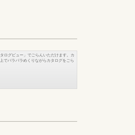
タログビュー」でごらんいただけます。カ
b上でパラパラめくりながらカタログをごら