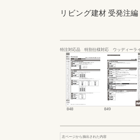
リビング建材 受発注編 848-
特注対応品 特別仕様対応 ウッディーラ
848
849
左ページから抽出された内容