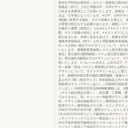
室内引戸特別仕様対応＜ガラス＞⑨換気口取付向
規格品（特寸）上代と同額CFP、CFRデザイン
け向きを表裏逆にして出荷いたします。規格品：
みは、引手側となっています。※CFP、CFRデザ
2枚建に使用する場合、ガラス表裏の入替えと 
き変更の特注をする必要があります。納期システム
注後約２週間［換気口］つまみV上ア※カスミガ
際、ガラス表裏が発生します。※カスミガラスに
面があるため、本体に左右を設けて、表裏を区別
価格本体規格品（特寸）上代と同額価格本体規格
代＋￥2,000／枚以下のデザインについて、ガラ
いたします。⑩種類変更納期システム発注受注後約
発注）受注後約3週間納期システム発注受注後約1
注）受注後約2週間以下のデザインについて、ガ
荷いたします。V…Vレール方式上…上吊方式ア…
式＜金物・部品＞※ただし框形状はCKKとは異な
デザインについて、ガラスデザインをなしに変え
ます。納期FAX発注受注後約2週間価格（規格サ
品上代×1.3倍（特注サイズ）本体規格品上代×1.
熱処理ガラス（デザインあり）→印刷焼付熱処理
インなし）CKK特注対応品848掲載価格には、消
（ガラス組込商品を除く）、組立費、工事費、運
ておりません。現：チェッカー熱処理ガラス→透
現：デザイン焼付熱処理ガラス→透明強化ガラス
処理ガラス→透明強化ガラス現：カスミガラス→
CKKCF7CF8CF4CKT現：透明ガラス→カスミガ
CKJCKYCFPCFRリビング建材Biz-LIXデザイ
ッディーラインクリエカラー商品色トレンドカラ
内引戸室内用窓可動間仕切りクローゼットドア通
リーライン室内ドア室内引戸クローゼットドアド