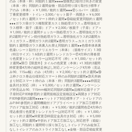
のみ（本体・枠）同額約１週間●●●●⑩換気口取付け向きの変更
（本体・枠）同額約２週間金物・部品⑪明り採り取付け標準ド
アのみ（本体）＋￥1,000／枚約１週間●●●⑫シルバー（鏡面）
丁番変更標準・トイレ＋3,000／セット親子・両開き＋￥6,000
／セット約１週間スマート枠約２週間●⑬箱錠変更同額約１週間
●●●ガラス⑭ガラス種類変更カスミ熱処理ガラス→透明強化ガ
ラス標準・親子（親扉）ドア＋￥2,000／枚親子（子扉）ドア＋
￥1,000／枚約２週間チェッカー熱処理ガラス→透明強化ガラス
約2週間デザイン焼付熱処理ガラス→透明強化ガラス約2週間カ
スミガラス→透明ガラス約2週間●透明ガラス→カスミガラス同
額約１週間⑮ガラス表裏入れ替え同額約１週間●●色⑯本体表裏
色違いシート貼付けクリエカラー（本体）（規格サイズ）1.3倍
（特注サイズ）1.6倍約２週間トレンドカラー⑰4方枠の薄沓摺
り色変更トレンドカラーは対応不可（枠）＋￥1,000／セット約
２週間●限①【限度外】タイルの色変更（本体）×1.3倍約3週間
枠変更⑱4方枠の縦枠足伸ばし対応ノンケーシング4方枠（見込
み90、115㎜幅）のみ（4方枠）＋￥2,000／セット約２週間●⑲
上枠クロス巻込仕様対応スマート枠のみ同額約2週間●⑳天井納
まり対応スマート枠のみ（本体・枠）同額約3週間●●●●枠固定
金具付き対応（枠）＋￥5,000／セット約２週間●ノンケーシン
グ枠見込み90、115mm幅対応同額約2週間●品種対応親子ドア
子扉対応P.838参照約２週間規格設定規格設定●両開きドア対応
P.839参照約2週間●●●●ペットドア対応標準ドア・トイレドアの
みP.841参照約２週間機能付ドアプライベートドア加工①標準ド
アのドア錠加工対応（本体）＋￥5,000／枚約2週間色②4方枠の
埋込沓摺り色変更トレンドカラーは対応不可（枠）＋￥1,000／
セット約２週間●枠変更③枠固定金具付き対応（枠）＋￥5,000
／セット約２週間●中折れドア加工①加工なし対応把手（箱錠）
加工なし同額約１週間明り採り加工なしトイレドアのみ錠加工
なしトイレドアのみストライク加工なし●金物・部品②箱錠変更