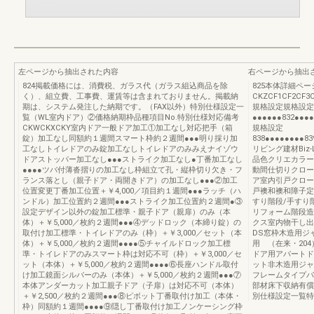
左ページから抽出された内容
右ページから抽出
824掲載価格には、消費税、ガラス代（ガラス組込商品を除
825本体詳細ペー
く）、組立費、工事費、運賃等は含まれておりません。掲載納
CKZCF1CF2CF3
期は、システム発注した納期です。（FAX以外）特別仕様設定一
規格設定規格設定
覧（WL室内ドア）②価格納期枠品種項目No.特別仕様対応備考
●●●●●●832●●●●
CKWCKXCKY室内ドア一般ドア加工①加工なし対応把手（箱
規格設定
錠）加工なし同額約１週間スマート枠約２週間●●●明り採り加
838●●●●●●●●83
工なしトイレドアのみ錠加工なしトイレドアのみみえナイゾウ
リビング建材Biz
ドアストッパー加工なし●●●ストライク加工なし●丁番加工なし
品色クリエカラー
●●●●ツバ付薄沓摺りの加工なし枠組立て孔・縦枠切り欠き・フ
動間仕切りクロー
ランス落とし（親子ドア・両開きドア）の加工なし●●●②加工
ア室内引戸クロー
位置変更丁番加工位置＋￥4,000／項目約１週間●●●ラッチ（ハ
戸襖和襖和障子定
ンドル）加工位置約２週間●●●ストライク加工位置約２週間●③
すり階段/手すり
設定デザイン以外の錠加工標準・親子ドア（親扉）のみ（本
リフォーム階段造
体）＋￥5,000／枚約２週間●●●④デッドロック（本締り錠）の
クス室内物干し出
取付け加工標準・トイレドアのみ（枠）＋￥3,000／セット（本
DS窓枠木造用ジ
体）＋￥5,000／枚約２週間●●●●⑤チャイルドロック加工標
用 （在来・20
準・トイレドアのみスマート枠は対応不可（枠）＋￥3,000／セ
ドア用アパートド
ット（本体）＋￥5,000／枚約２週間●●●●⑥長座ハンドル取付
ット非木造用ジャ
け加工鏡面シルバーのみ（本体）＋￥5,000／枚約２週間●●●⑦
フレームタイプパ
本体アンダーカット加工親子ドア（子扉）は対応不可（本体）
部材床下収納有償
＋￥2,500／枚約２週間●●●⑧ピボット丁番取付け加工（本体・
別仕様設定一覧特
枠）同額約１週間●●●●⑨隠し丁番取付け加工ノンケーシング枠