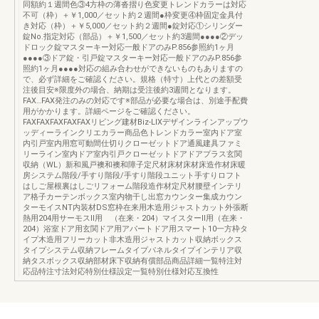
同額約１週間色③4方枠の薄沓摺り色変更トレンドカラーは対応
不可（枠）＋￥1,000／セット約２週間●枠変更④枠固定金具付
き対応（枠）＋￥5,000／セット約２週間●錠対応①シリンダー
錠No.指定対応（部品）＋￥1,500／セット約3週間●●●●②デッ
ドロック錠マスターキー対応一般ドアのみP.856参照約1ヶ月
●●●●③ドア錠・引戸錠マスターキー対応一般ドアのみP.856参
照約1ヶ月●●●●対応の組み合わせができないものもありますの
で、必ず詳細をご確認ください。規格（特寸）上代との差額受
注後目安※限度外の場合、納期は受注後約3週間となります。
FAX…FAX発注のみの対応です※部品が必要な場合は、別途手配費
用がかかります。詳細ページをご確認ください。
FAXFAXFAXFAXFAXリビング建材Biz-LIXデザインラインアップウ
ッディーラインクリエカラー商品色トレンドカラー室内ドア室
内引戸室内用窓可動間仕切りクローゼットドア通風建具ファミ
リーライン室内ドア室内引戸クローゼットドアドアプラス玄関
収納（WL）新和風戸襖和襖和障子定尺材床材床材床造作材床暖
房システム階段/手すり階段/手すり階段ユニット手すりロフト
はしご屋根裏はしごリフォーム階段造作材定尺材腰壁インテリ
ア格子カーテンボックス室内物干し出窓カウンター集成カウン
ターモイスNT内装材DS窓枠在来用木造用ジャストカット外張断
熱用204用サーモスⅡ用 （在来・204）マイスターⅡ用（在来・
204）浴室ドア用玄関ドア用アパートドア用スマート10一方枠タ
イプ木造用フリーカット非木造用ジャストカット収納ボックス
タイプシステム収納フレームタイプパネルタイプインテリア収
納タスボックス収納部材床下収納有償部品商品詳細一覧特注対
応品特注寸法対応特別仕様設定一覧特別仕様対応互換性