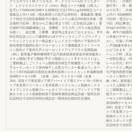
クリエホワイトM:クリエモカ P：クリエペールD:クリエダー
ス引手）：片側引手
ク L:クリエラスクサイズ（mm）商品コード※価格（2本入）
側引手）・枠・敷
定尺L=1700NQW□008￥3,200特注寸法1701≦L≦3300特注コード
ロス引手）：片側引
規格品上代×1.6倍〔埋込沓摺りの定尺出荷対応〕通風建具/通風
上代×1.3倍納
ドア特注寸法対応納期特寸の場合システム発注FAX発注本体：受
15日枠：受注か
注後約15日枠：受注から工場出荷まで3日（土日祝日は除く）受
15日［特記事項
注後約15日掲載価格には、消費税、ガラス代（ガラス組込商品
DH≦3.5×D
を除く）、組立費、工事費、運賃等は含まれておりません。816
為、表中の範囲内
特注対応品リビング建材Biz-LIXデザインラインアップウッディ
り本体のデザイン
ーラインクリエカラー商品色トレンドカラー室内ドア室内引戸
さい。引違い戸4
室内用窓可動間仕切りクローゼットドア通風建具ファミリーラ
い戸2枚建本体を
イン室内ドア室内引戸クローゼットドアドアプラス玄関収納
とができます。片
（WL）新和風戸襖和襖和障子定尺材床材床材床造作材床暖房シ
ーシング枠（見込
ステム階段/手すり階段/手すり階段ユニット手すりロフトはし
ー分割位置は、H
ご屋根裏はしごリフォーム階段造作材定尺材腰壁インテリア格
レール方式〕817
子カーテンボックス室内物干し出窓カウンター集成カウンター
ディーライン商品
モイスNT内装材DS窓枠在来用木造用ジャストカット外張断熱用
引戸室内用窓可動
204用サーモスⅡ用 （在来・204）マイスターⅡ用（在来・
ーライン室内ドア
204）浴室ドア用玄関ドア用アパートドア用スマート10一方枠タ
納（WL）新和風
イプ木造用フリーカット非木造用ジャストカット収納ボックス
システム階段/手
タイプシステム収納フレームタイプパネルタイプインテリア収
しご屋根裏はしご
納タスボックス収納部材床下収納有償部品商品詳細一覧特注対
格子カーテンボッ
応品特注寸法対応特別仕様設定一覧特別仕様対応互換性
ーモイスNT内装
用204用サーモス
204）浴室ドア
イプ木造用フリー
収納ボックスタイ
納タスボックス収
応品特注寸法対応