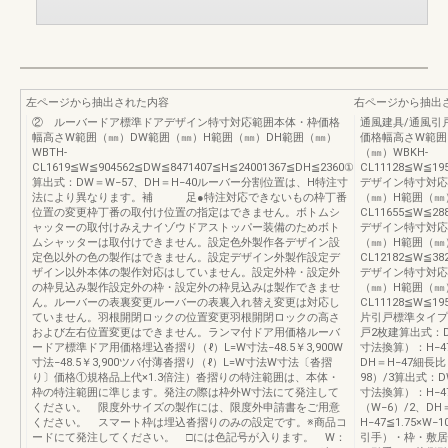
左ページから抽出された内容
右ページから抽出
② ルーバードア標準ドアデザイン特寸対応範囲本体・枠価格
通風建具/通風引
幅高さW範囲（㎜）DW範囲（㎜）H範囲（㎜）DH範囲（㎜）
価格幅高さW範囲
WBTH-
（㎜）WBKH-
CL1619≦W≦904562≦DW≦8471407≦H≦24001367≦DH≦2360①
CL11128≦W≦19
算出式：DW＝W−57、DH＝H−40ルーバー分割位置は、H特注寸
デザイン特寸対応
法により異なります。補 足●特注対応できないもの枠丁番
（㎜）H範囲（㎜）
位置の変更枠丁番の取付け位置の指定はできません。ボトムシ
CL11655≦W≦28
ャッターの取付けみえナイゾウドアストッパー装備のためボト
デザイン特寸対応
ムシャッターは取付けできません。設定色外製作各デザイン設
（㎜）H範囲（㎜）
定色以外の色の製作はできません。設定デザイン外製作設定デ
CL12182≦W≦38
ザイン以外本体の製作対応はしていません。設定外枠・設定外
デザイン特寸対応
の枠見込み製作設定外の枠・設定外の枠見込みは製作できませ
（㎜）H範囲（㎜）
ん。ルーバーの表裏変更ルーバーの表裏入れ替え変更は対応し
CL11128≦W≦19
ていません。羽根開閉ロックの位置変更羽根開閉ロックの高さ
片引戸標準タイプ
および左右位置変更はできません。ランマ付ドア用価格ルーバ
戸2枚建算出式：D
ードア標準ドア用価格埋込沓摺り（ℓ）L=W寸法−48.5￥3,900W
寸法換算）：H−47
寸法−48.5￥3,900ツバ付薄沓摺り（ℓ）L=W寸法W寸法〔沓摺
DH＝H−47細長
り〕価格①規格品上代×1.3倍注）沓摺りの特注範囲は、本体・
98）/3算出式：
枠の特注範囲に準じます。発注の際は枠外W寸法にて発注して
寸法換算）：H−47
ください。 限度外サイズの製作には、限度外申請書をご用意
（W−6）/2、D
ください。 スマート枠は埋込沓摺りのみの設定です。※商品コ
H−47≦1.75×
ードにて発注してください。 □には色記号が入ります。 W：
引手）・枠・敷居