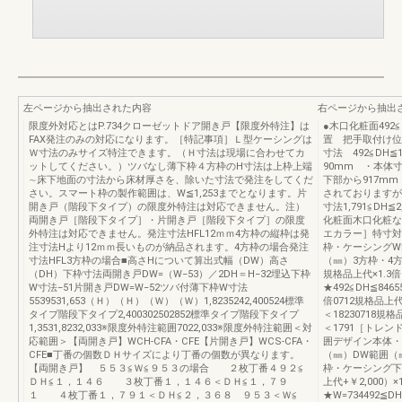
左ページから抽出された内容
右ページから抽出
限度外対応とはP.734クローゼットドア開き戸【限度外特注】は
●木口化粧面492≦D
FAX発注のみの対応になります。［特記事項］Ｌ型ケーシングは
置 把手取付け位
Ｗ寸法のみサイズ特注できます。（Ｈ寸法は現場に合わせてカ
寸法 492≦DH
ットしてください。）ツバなし薄下枠４方枠のH寸法は上枠上端
90mm ・本体寸
∼床下地面の寸法から床材厚さを、除いた寸法で発注をしてくだ
下部から917mm
さい。スマート枠の製作範囲は、W≦1,253までとなります。片
されておりますが
開き戸（階段下タイプ）の限度外特注は対応できません。注）
寸法1,791≦D
両開き戸［階段下タイプ］・片開き戸［階段下タイプ］の限度
化粧面木口化粧な
外特注は対応できません。発注寸法HFL12ｍｍ4方枠の縦枠は発
エカラー］特寸対
注寸法Hより12ｍｍ長いものが納品されます。4方枠の場合発注
枠・ケーシングW
寸法HFL3方枠の場合■高さHについて算出式幅（DW）高さ
（㎜）3方枠・4方枠
（DH）下枠寸法両開き戸DW=（W−53）／2DH＝H−32埋込下枠
規格品上代×1.3倍
W寸法−51片開き戸DW=W−52ツバ付薄下枠W寸法
★492≦DH≦8465
5539531,653（Ｈ）（Ｈ）（Ｗ）（Ｗ）1,8235242,400524標準
倍0712規格品上代×
タイプ階段下タイプ2,400302502852標準タイプ階段下タイプ
＜18230718規格
1,3531,8232,033※限度外特注範囲7022,033※限度外特注範囲＜対
＜1791［トレ
応範囲＞【両開き戸】WCH-CFA・CFE【片開き戸】WCS-CFA・
囲デザイン本体・
CFE■丁番の個数ＤＨサイズにより丁番の個数が異なります。
（㎜）DW範囲（
【両開き戸】 ５５３≦Ｗ≦９５３の場合 ２枚丁番４９２≦
枠・ケーシング下枠
ＤＨ≦１，１４６ ３枚丁番１，１４６＜ＤＨ≦１，７９
上代+￥2,000）
１ ４枚丁番１，７９１＜ＤＨ≦２，３６８ ９５３＜Ｗ≦
★W=734492≦D