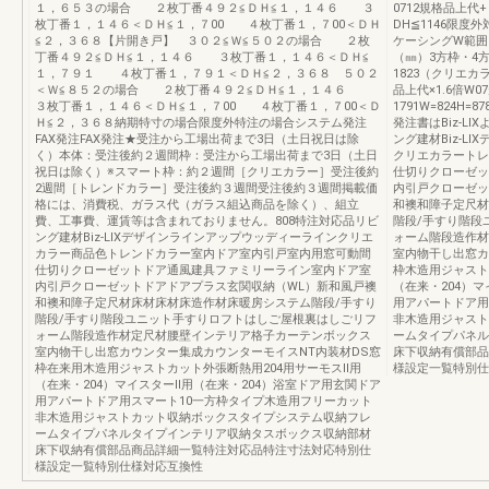
１，６５３の場合 ２枚丁番４９２≦ＤＨ≦１，１４６ ３
0712規格品上代+￥
枚丁番１，１４６＜ＤＨ≦１，７00 ４枚丁番１，７00＜ＤＨ
DH≦1146限
≦２，３６８【片開き戸】 ３０２≦Ｗ≦５０２の場合 ２枚
ケーシングW範囲
丁番４９２≦ＤＨ≦１，１４６ ３枚丁番１，１４６＜ＤＨ≦
（㎜）3方枠・4方
１，７９１ ４枚丁番１，７９１＜ＤＨ≦２，３６８ ５０２
1823（クリエカラ
＜Ｗ≦８５２の場合 ２枚丁番４９２≦ＤＨ≦１，１４６
品上代×1.6倍W07
３枚丁番１，１４６＜ＤＨ≦１，７00 ４枚丁番１，７00＜Ｄ
1791W=824H=87
Ｈ≦２，３６８納期特寸の場合限度外特注の場合システム発注
発注書はBiz-L
FAX発注FAX発注★受注から工場出荷まで3日（土日祝日は除
ング建材Biz-L
く）本体：受注後約２週間枠：受注から工場出荷まで3日（土日
クリエカラートレ
祝日は除く）※スマート枠：約２週間［クリエカラー］受注後約
仕切りクローゼッ
2週間［トレンドカラー］受注後約３週間受注後約３週間掲載価
内引戸クローゼッ
格には、消費税、ガラス代（ガラス組込商品を除く）、組立
和襖和障子定尺材
費、工事費、運賃等は含まれておりません。808特注対応品リビ
階段/手すり階段
ング建材Biz-LIXデザインラインアップウッディーラインクリエ
ォーム階段造作材
カラー商品色トレンドカラー室内ドア室内引戸室内用窓可動間
室内物干し出窓カ
仕切りクローゼットドア通風建具ファミリーライン室内ドア室
枠木造用ジャスト
内引戸クローゼットドアドアプラス玄関収納（WL）新和風戸襖
（在来・204）
和襖和障子定尺材床材床材床造作材床暖房システム階段/手すり
用アパートドア用
階段/手すり階段ユニット手すりロフトはしご屋根裏はしごリフ
非木造用ジャスト
ォーム階段造作材定尺材腰壁インテリア格子カーテンボックス
ームタイプパネル
室内物干し出窓カウンター集成カウンターモイスNT内装材DS窓
床下収納有償部品
枠在来用木造用ジャストカット外張断熱用204用サーモスⅡ用
様設定一覧特別仕
（在来・204）マイスターⅡ用（在来・204）浴室ドア用玄関ドア
用アパートドア用スマート10一方枠タイプ木造用フリーカット
非木造用ジャストカット収納ボックスタイプシステム収納フレ
ームタイプパネルタイプインテリア収納タスボックス収納部材
床下収納有償部品商品詳細一覧特注対応品特注寸法対応特別仕
様設定一覧特別仕様対応互換性