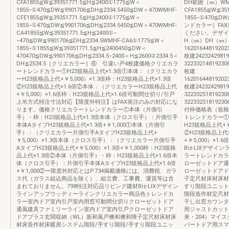
CFA1855≦W≦39351771.5≦H≦2400①1775≦W＜
DH範囲（㎜）WM
1855−①470≦DW≦9901706≦DH≦2334.5450≦DW＜470WMHF-
CFA1855≦W≦35
CFE1855≦W≦39351771.5≦H≦2400①1775≦W＜
1855−①470≦DW
1855−①470≦DW≦9901706≦DH≦2334.5450≦DW＜470WMHF-
ンドカラー］FAX
CA41855≦W≦39351771.5≦H≦2400①−
ください。デザイ
−470≦DW≦9901706≦DH≦2334.5WMHF-CA6①1775≦W＜
H（㎜）DH（㎜
1855−①1855≦W≦39351771.5≦H≦2400450≦DW＜
16201644819202
470470≦DW≦9901706≦DH≦2334.5−2400＜H≦2600②2334.5＜
枚建24232429819
DH≦2534.5［クリエカラー］⑥ 引違い戸4枚建価格クリエカラ
3223321481923
ートレンドカラー①H23規格品上代×1.3倍①本体：（クリエカラ
枚建
ーH23規格品上代+￥5,000）×1.3倍枠：H23規格品上代×1.3倍
16201644819202
②H23規格品上代×1.6倍②本体：（クリエカラーH23規格品上代
枚建24232429819
+￥5,000）×1.6倍枠：H23規格品上代×1.6倍可動間仕切り/引戸
3223325181923
上吊方式特注寸法対応【限度外特注】はFAX発注のみの対応にな
3223325181923
ります。価格クリエカラートレンドカラー①本体（片側引
付枠価格表（規格
手）・枠：H23規格品上代×1.3倍本体（クロス引手）：片側引手
トレンドカラー①
本体AタイプH23規格品上代×1.3倍+￥1,000①本体（片側引
H23規格品上代+￥
手）：（クリエカラー片側引手AタイプH23規格品上代+
②H23規格品上代
￥5,000）×1.3倍本体（クロス引手）：（クリエカラー片側引手
+￥5,000）×1
AタイプH23規格品上代+￥5,000）×1.3倍+￥1,000枠：H23規格
Biz-LIXデザ
品上代×1.3倍②本体（片側引手）・枠：H23規格品上代×1.6倍本
ラートレンドカラ
体（クロス引手）：片側引手本体AタイプH23規格品上代×1.6倍
ローゼットドア通
+￥1,000②ー限度外対応とはP.734掲載価格には、消費税、ガラ
ローゼットドアド
ス代（ガラス組込商品を除く）、組立費、工事費、運賃等は含
子定尺材床材床材
まれておりません。798特注対応品リビング建材Biz-LIXデザイン
すり階段ユニット
ラインアップウッディーラインクリエカラー商品色トレンドカ
階段造作材定尺材
ラー室内ドア室内引戸室内用窓可動間仕切りクローゼットドア
干し出窓カウンタ
通風建具ファミリーライン室内ドア室内引戸クローゼットドア
用ジャストカット
ドアプラス玄関収納（WL）新和風戸襖和襖和障子定尺材床材床
来・204）マイ
材床造作材床暖房システム階段/手すり階段/手すり階段ユニッ
パートドア用スマ