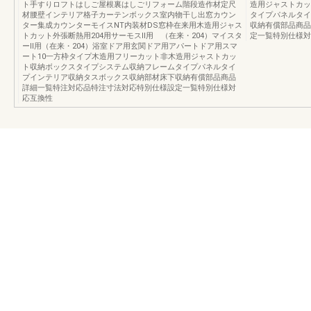
ト手すりロフトはしご屋根裏はしごリフォーム階段造作材定尺
造用ジャストカッ
材腰壁インテリア格子カーテンボックス室内物干し出窓カウン
タイプパネルタイ
ター集成カウンターモイスNT内装材DS窓枠在来用木造用ジャス
収納有償部品商品
トカット外張断熱用204用サーモスⅡ用 （在来・204）マイスタ
定一覧特別仕様対
ーⅡ用（在来・204）浴室ドア用玄関ドア用アパートドア用スマ
ート10一方枠タイプ木造用フリーカット非木造用ジャストカッ
ト収納ボックスタイプシステム収納フレームタイプパネルタイ
プインテリア収納タスボックス収納部材床下収納有償部品商品
詳細一覧特注対応品特注寸法対応特別仕様設定一覧特別仕様対
応互換性