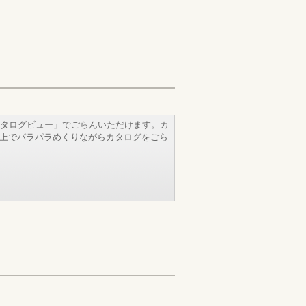
タログビュー」でごらんいただけます。カ
b上でパラパラめくりながらカタログをごら