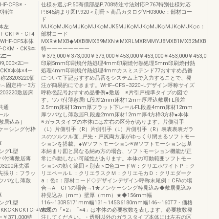
F-CFS※・
仕様を選ぶP.50有償部品P.708特注寸法対応P.767特別仕様対応
イズ特注
P.846納まり図P.920＜別冊＞商品カタログVH0300c：部材コー
ド
本体左
MJK◇MJK◇MJK◇MJK◇MJK5MJK◇MJK◇MJK◇MJK◇MJK◇c：
HF-CKT※・CF4
部材コード
0WHF-CF5本体
MXR★MXB◆MXB8MXB9MXN★MXRLMXRMMYJ8MXB1MXB2MXB8MXB9
HF-CKM・CK9本
特ーーーーーーーー
×2□ー
￥373,000￥373,000￥373,000￥453,000￥453,000￥453,000￥453,000￥
,000×2□ー
印刷5mm印刷焼付熱処理4mm印刷焼付熱処理5mm印刷焼付熱
V・CKX本体×4ー
処理4mm印刷焼付熱処理4mmカスミステンド77おすすめ品番
称23203220価
について下記おすすめ品番をシステム上で入力することで、発
枠︵固定枠︶3方
注が簡易的にできます。WHF−CFS−3220−Lデザイン呼称サイズ
3203220敷居床
呼称色記号おすすめ品番例●敷居 ※片引戸標準タイプの図で
す。ツバ付薄敷居FL段差2mm床材12mm厚埋込敷居FL段差
厚共通
2.5mm床材12mm厚フラット下レールFL段差4mm床材12mm
レール
厚ツバなし薄敷居FL段差2mm床材12mm厚4方枠3方枠●本体
し薄敷居込み）
※ガラスタイプの本体には左右の区分があります。片側引手
3220ケーシング付枠
（L）片側引手（R）片側引手（L）片側引手（R）表表表表ガラ
）
スのツルツル面…戸先・戸尻両方扉がゆっくり閉まるソフトモー
厚
ションを搭載。●Wソフトモーション※Wソフトモーションは基
ーシングL型
本納まり図と異なる納め方の場合、ソフトモーション機能が正
り：ツバ付薄敷居薄
常に作動しない可能性があります。本体の可動範囲ソフトモー
3003200床先張
ションの効く範囲＜別表＞□色コードＷ：クリエホワイトＰ：ク
0床先張り：フラッ
リエペールＬ：クリエラスクＭ：クリエモカＤ：クリエダーク
方枠（ツバなし薄敷
a：色c：部材コード◇デザインデザイン呼称末尾例：CFAの場
合→A CF1の場合→1★ノンケーシング枠見込み◆敷居見込み
厚
枠見込み（mm）壁厚（mm）★◆156mm幅
ーシングL型
116∼130R5171mm幅131∼145S6180mm幅146∼160T7・価格
CKJCKKCKNCKTCF4W23:
末尾の「×2」「×4」は本体の必要枚数を表します。必要枚数発
￥371,000特
注してください。・透明以外のガラスタイプ本体には左右の区