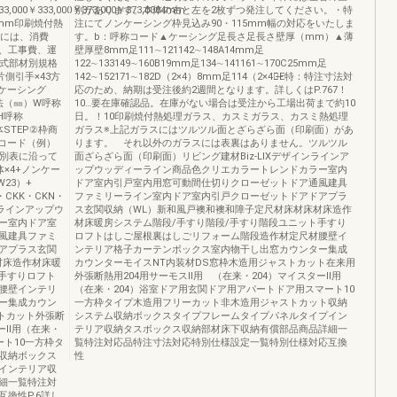
33,000￥333,000￥373,000￥373,0004mm
別があります。本体の右と左を2枚ずつ発注してください。・特
mm印刷焼付熱
注にてノンケーシング枠見込み90・115mm幅の対応をいたしま
格には、消費
す。b：呼称コード▲ケーシング足長さ足長さ壁厚（mm）▲薄
、工事費、運
壁厚壁8mm足111∼121142∼148A14mm足
方式部材別規格
122∼133149∼160B19mm足134∼141161∼170C25mm足
側引手×43方
142∼152171∼182D（2×4）8mm足114（2×4）̶E特：特注寸法対
+ケーシング
応のため、納期は受注後約2週間となります。詳しくはP.767！
法（㎜）W呼称
10…要在庫確認品。在庫がない場合は受注から工場出荷まで約10
）H呼称
日。！10印刷焼付熱処理ガラス、カスミガラス、カスミ熱処理
体STEP②枠商
ガラス※上記ガラスにはツルツル面とざらざら面（印刷面）があ
コード（例）
ります。 それ以外のガラスには表裏はありません。ツルツル
号を別表に沿って
面ざらざら面（印刷面）リビング建材Biz-LIXデザインラインア
体×4+ノンケー
ップウッディーライン商品色クリエカラートレンドカラー室内
23）+
ドア室内引戸室内用窓可動間仕切りクローゼットドア通風建具
・CKK・CKN・
ファミリーライン室内ドア室内引戸クローゼットドアドアプラ
ンラインアップウ
ス玄関収納（WL）新和風戸襖和襖和障子定尺材床材床材床造作
ー室内ドア室
材床暖房システム階段/手すり階段/手すり階段ユニット手すり
風建具ファミ
ロフトはしご屋根裏はしごリフォーム階段造作材定尺材腰壁イ
アプラス玄関
ンテリア格子カーテンボックス室内物干し出窓カウンター集成
材床造作材床暖
カウンターモイスNT内装材DS窓枠木造用ジャストカット在来用
手すりロフト
外張断熱用204用サーモスⅡ用 （在来・204）マイスターⅡ用
腰壁インテリ
（在来・204）浴室ドア用玄関ドア用アパートドア用スマート10
ー集成カウン
一方枠タイプ木造用フリーカット非木造用ジャストカット収納
トカット外張断
システム収納ボックスタイプフレームタイプパネルタイプイン
ーⅡ用（在来・
テリア収納タスボックス収納部材床下収納有償部品商品詳細一
ート10一方枠タ
覧特注対応品特注寸法対応特別仕様設定一覧特別仕様対応互換
収納ボックス
性
インテリア収
細一覧特注対
換性P.6詳し