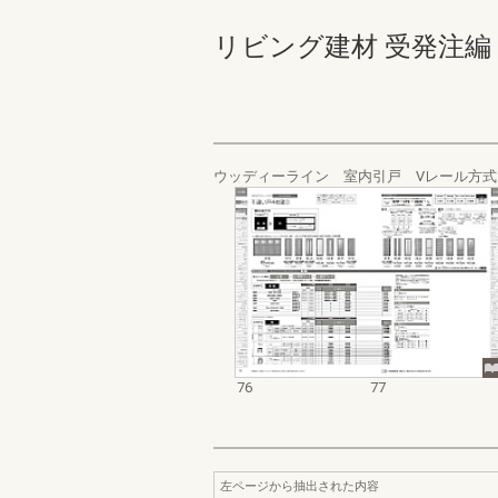
リビング建材 受発注編 76-
ウッディーライン 室内引戸 Vレール方
76
77
左ページから抽出された内容