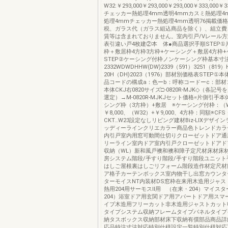
W32:￥293,000￥293,000￥293,000￥333,000￥3
チェッカー熱処理4mm透明4mmカスミ熱処理4
処理4mmチェッカー熱処理4mm透明76掲載価
税、ガラス代（ガラス組込商品を除く）、組立費
賃等は含まれておりません。室内引戸/Vレール
表引違い戸4枚建②本 体●商品選択手順STEP①片
枠＋敷居枠4方枠3方枠+ケーシング＋敷居4方枠
STEP②ケーシング付枠ノンケーシング枠基本寸
2332WDWDHHW(DW)2339（591）3251（819
20H（DH)2023（1976）部材別価格表STEP①本
品コードの構成a：色ーb：呼称コードーc：部材
本体CKJ右0820サイズ□-0820R-MJK◇（各記
選定）→M-0820R-MJKJセット価格=片側引手本
シング枠（3方枠）+敷居 ※ケーシング付枠：（W
￥8,000、（W32）+￥9,000、4方枠：同額※CFS
CKT…W23設定なしリビング建材Biz-LIXデザイ
ッディーラインクリエカラー商品色トレンドカラ
内引戸室内用窓可動間仕切りクローゼットドア通
リーライン室内ドア室内引戸クローゼットドアド
収納（WL）新和風戸襖和襖和障子定尺材床材床
房システム階段/手すり階段/手すり階段ユニット
はしご屋根裏はしごリフォーム階段造作材定尺材
ア格子カーテンボックス室内物干し出窓カウンタ
ターモイスNT内装材DS窓枠在来用木造用ジャス
熱用204用サーモスⅡ用 （在来・204）マイスタ
204）浴室ドア用玄関ドア用アパートドア用スマ
イプ木造用フリーカット非木造用ジャストカット
タイプシステム収納フレームタイプパネルタイプ
納タスボックス収納部材床下収納有償部品商品詳
応品特注寸法対応特別仕様設定一覧特別仕様対応互