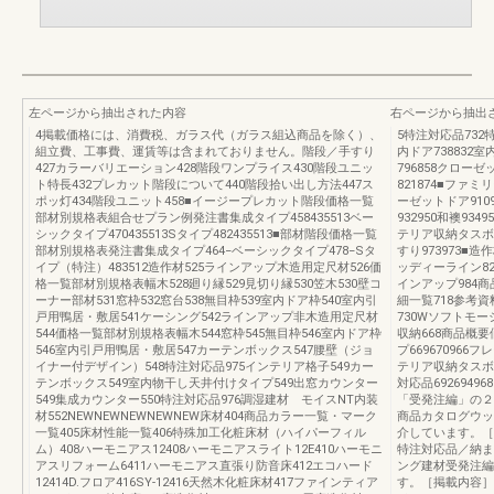
左ページから抽出された内容
右ページから抽出
4掲載価格には、消費税、ガラス代（ガラス組込商品を除く）、
5特注対応品73
組立費、工事費、運賃等は含まれておりません。階段／手すり
内ドア738832室
427カラーバリエーション428階段ワンプライス430階段ユニッ
796858クローゼ
ト特長432プレカット階段について440階段拾い出し方法447ス
821874■ファミ
ポッ灯434階段ユニット458■イージープレカット階段価格一覧
ーゼットドア910
部材別規格表組合せプラン例発注書集成タイプ458435513ベー
932950和襖934
シックタイプ470435513Sタイプ482435513■部材階段価格一覧
テリア収納タスボッ
部材別規格表発注書集成タイプ464−ベーシックタイプ478−Sタ
すり973973■造
イプ（特注）483512造作材525ラインアップ木造用定尺材526価
ッディーライン82
格一覧部材別規格表幅木528廻り縁529見切り縁530笠木530壁コ
インアップ984商
ーナー部材531窓枠532窓台538無目枠539室内ドア枠540室内引
細一覧718参考資
戸用鴨居・敷居541ケーシング542ラインアップ非木造用定尺材
730Wソフトモー
544価格一覧部材別規格表幅木544窓枠545無目枠546室内ドア枠
収納668商品概
546室内引戸用鴨居・敷居547カーテンボックス547腰壁（ジョ
プ669670966
イナー付デザイン）548特注対応品975インテリア格子549カー
テリア収納タスボ
テンボックス549室内物干し天井付けタイプ549出窓カウンター
対応品692694
549集成カウンター550特注対応品976調湿建材 モイスNT内装
「受発注編」の２
材552NEWNEWNEWNEWNEW床材404商品カラー一覧・マーク
商品カタログウッ
一覧405床材性能一覧406特殊加工化粧床材（ハイパーフィル
介しています。［
ム）408ハーモニアス12408ハーモニアスライト12E410ハーモニ
特注対応品／納ま
アスリフォーム6411ハーモニアス直張り防音床412エコハード
ング建材受発注編
12414D.フロア416SY-12416天然木化粧床材417ファインティア
す。［掲載内容］