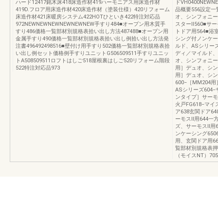
ハード12417銘木床418床造作材419ハーモニアス用床造作材
ドVH0400NEWN
419D.フロア用床造作材420床造作材（塗装仕様）420リフォーム
品概要556設定一
床造作材421床暖房システム422HOTひといき422特注対応品
オ、シンフォニー
972NEWNEWNEWNEWNEWNEW手すり484■オープン用木質手
スターⅡ560■サ
すり486価格一覧部材別規格表拾い出し方法487488■オープン用
トドア用564■浴
金属手すり490価格一覧部材別規格表拾い出し例拾い出し方法発
シング付ノンケー
注書496492498516■壁付け用手すり502価格一覧部材別規格表拾
ルド、ASシリー
い出し例セット価格例手すりユニットG506509511手すりユニッ
ディ／マイルド、
トA508509511ロフトはしご518屋根裏はしご520リフォーム階段
オ、シンフォニー
522特注対応品973
用］デュオ、シンフ
用］デュオ、シン
600−［MM2
ASシリーズ604−
ンタイプ］サーモスⅡ
火戸FG618−マイ
ア638玄関ドア64
ーモスⅡ用644
ズ、サーモスⅡ用
ンケーシング650
用、玄関ドア用66
覧部材別規格表押入
（モイスNT）705