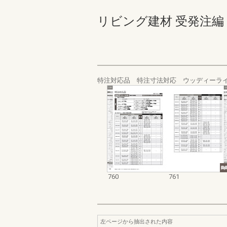
リビング建材 受発注編 760-
特注対応品 特注寸法対応 ウッディーラ
760
761
左ページから抽出された内容