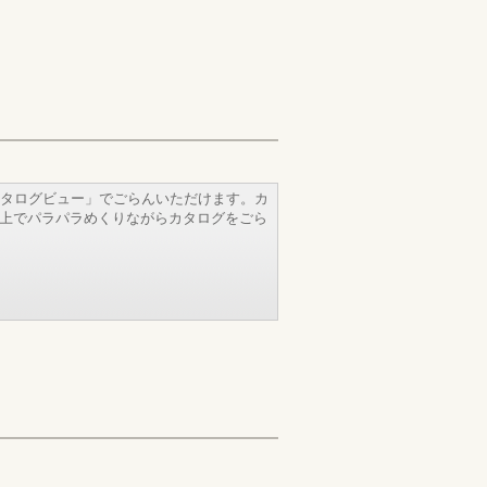
タログビュー」でごらんいただけます。カ
b上でパラパラめくりながらカタログをごら