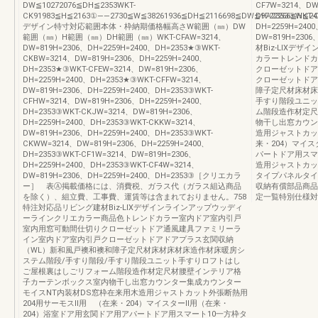
DW≦10272076≦DH≦2353WKT-
CF7W=3214、DW
CK91983≦H≦2163①――2730≦W≦38261936≦DH≦2116698≦DW≦9722266≦H≦24
DH=2353③WKT-
デザイン特寸対応範囲本体・枠納期価格幅高さW範囲（㎜）DW
DH=2259H=240
範囲（㎜）H範囲（㎜）DH範囲（㎜）WKT-CFAW=3214、
DW=819H=2306
DW=819H=2306、DH=2259H=2400、DH=2353★③WKT-
材Biz-LIXデ
CKBW=3214、DW=819H=2306、DH=2259H=2400、
カラートレンドカ
DH=2353★③WKT-CFEW=3214、DW=819H=2306、
クローゼットドア
DH=2259H=2400、DH=2353★③WKT-CFFW=3214、
クローゼットドア
DW=819H=2306、DH=2259H=2400、DH=2353③WKT-
障子定尺材床材床
CFHW=3214、DW=819H=2306、DH=2259H=2400、
手すり階段ユニッ
DH=2353③WKT-CKJW=3214、DW=819H=2306、
ム階段造作材定尺
DH=2259H=2400、DH=2353③WKT-CKKW=3214、
物干し出窓カウン
DW=819H=2306、DH=2259H=2400、DH=2353③WKT-
造用ジャストカッ
CKWW=3214、DW=819H=2306、DH=2259H=2400、
来・204）マイ
DH=2353③WKT-CF1W=3214、DW=819H=2306、
パートドア用スマ
DH=2259H=2400、DH=2353③WKT-CF4W=3214、
造用ジャストカッ
DW=819H=2306、DH=2259H=2400、DH=2353③［クリエカラ
タイプパネルタイ
ー］ 表Ⓐ掲載価格には、消費税、ガラス代（ガラス組込商品
収納有償部品商品
を除く）、組立費、工事費、運賃等は含まれておりません。758
定一覧特別仕様対
特注対応品リビング建材Biz-LIXデザインラインアップウッディ
ーラインクリエカラー商品色トレンドカラー室内ドア室内引戸
室内用窓可動間仕切りクローゼットドア通風建具ファミリーラ
イン室内ドア室内引戸クローゼットドアドアプラス玄関収納
（WL）新和風戸襖和襖和障子定尺材床材床材床造作材床暖房シ
ステム階段/手すり階段/手すり階段ユニット手すりロフトはし
ご屋根裏はしごリフォーム階段造作材定尺材腰壁インテリア格
子カーテンボックス室内物干し出窓カウンター集成カウンター
モイスNT内装材DS窓枠在来用木造用ジャストカット外張断熱用
204用サーモスⅡ用 （在来・204）マイスターⅡ用（在来・
204）浴室ドア用玄関ドア用アパートドア用スマート10一方枠タ