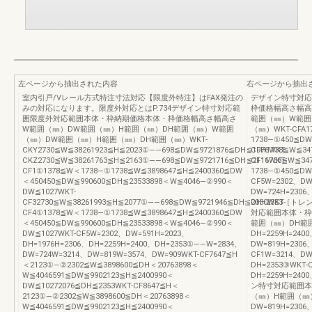
左ページから抽出された内容
右ページから抽出
室内引戸/Vレール方式特注寸法対応【限度外特注】はFAX発注の
デザイン特寸対応
みの対応になります。限度外対応とはP.734デザイン特寸対応範
枠価格幅高さ幅高
囲限度外対応範囲本体・枠納期価格本体・枠価格幅高さ幅高さ
範囲（㎜）W範囲
W範囲（㎜）DW範囲（㎜）H範囲（㎜）DH範囲（㎜）W範囲
（㎜）WKT-CFA1
（㎜）DW範囲（㎜）H範囲（㎜）DH範囲（㎜）WKT-
1738―①450≦DW
CKY2730≦W≦38261923≦H≦2023①――698≦DW≦9721876≦DH≦1976WKT-
CFH1738≦W≦34
CKZ2730≦W≦38261763≦H≦2163①――698≦DW≦9721716≦DH≦2116WKT-
CF11738≦W≦34
CF1①1378≦W＜1738―①1738≦W≦3898647≦H≦2400360≦DW
1738―①450≦DW
＜450450≦DW≦990600≦DH≦23533898＜W≦4046―②990＜
CF5W=2302、DW
DW≦1027WKT-
DW=724H=2306
CF32730≦W≦38261993≦H≦2077①――698≦DW≦9721946≦DH≦2030WKT-
DH=2353［
CF4①1378≦W＜1738―①1738≦W≦3898647≦H≦2400360≦DW
対応範囲本体・枠
＜450450≦DW≦990600≦DH≦23533898＜W≦4046―②990＜
範囲（㎜）DH範囲（
DW≦1027WKT-CF5W=2302、DW=591H=2023、
DH=2259H=240
DH=1976H=2306、DH=2259H=2400、DH=2353①――W=2834、
DW=819H=2306
DW=724W=3214、DW=819W=3574、DW=909WKT-CF7647≦H
CF1W=3214、DW
＜2123①―②2302≦W≦3898600≦DH＜20763898＜
DH=2353③WKT-
W≦4046591≦DW≦9902123≦H≦2400990＜
DH=2259H=2
DW≦10272076≦DH≦2353WKT-CF8647≦H＜
ン特寸対応範囲本
2123①―②2302≦W≦3898600≦DH＜20763898＜
（㎜）H範囲（㎜）D
W≦4046591≦DW≦9902123≦H≦2400990＜
DW=819H=2306