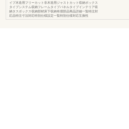
イプ木造用フリーカット非木造用ジャストカット収納ボックス
タイプシステム収納フレームタイプパネルタイプインテリア収
納タスボックス収納部材床下収納有償部品商品詳細一覧特注対
応品特注寸法対応特別仕様設定一覧特別仕様対応互換性