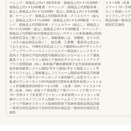
ーシング：規格品上代×1.3倍④本体：規格品上代+￥10,000枠：
スターⅡ用（在来
規格品上代+￥5,000敷居・ケーシング：規格品上代同額本体：
スマート10一方
錠なし規格品上代+￥10,000枠：錠なし規格品上代+￥9,000敷
カット収納システ
居・ケーシング：規格品上代同額④本体：クリエカラー（錠な
タイプインテリア
し）規格品上代+￥15,000枠：規格品上代+￥5,000敷居・ケーシ
商品詳細一覧特注
ング：規格品上代同額本体：クリエカラー（錠なし）規格品上
様対応互換性
代+￥15,000枠：錠なし規格品上代+￥9,000敷居・ケーシング：
規格品上代同額※錠付規格設定のないデザインの本体価格は特別
仕様対応③をご覧ください。掲載価格には、消費税、ガラス代
（ガラス組込商品を除く）、組立費、工事費、運賃等は含まれ
ておりません。748特注対応品リビング建材Biz-LIXデザインライ
ンアップウッディーラインクリエカラー商品色トレンドカラー
室内ドア室内引戸室内用窓可動間仕切りクローゼットドア通風
建具ファミリーライン室内ドア室内引戸クローゼットドアドア
プラス玄関収納（WL）新和風戸襖和襖和障子定尺材床材床材床
造作材床暖房システム階段/手すり階段/手すり階段ユニット手
すりロフトはしご屋根裏はしごリフォーム階段造作材定尺材腰
壁インテリア格子カーテンボックス室内物干し出窓カウンター
集成カウンターモイスNT内装材DS窓枠在来用木造用ジャストカ
ット外張断熱用204用サーモスⅡ用 （在来・204）マイスターⅡ
用（在来・204）浴室ドア用玄関ドア用アパートドア用スマート
10一方枠タイプ木造用フリーカット非木造用ジャストカット収
納ボックスタイプシステム収納フレームタイプパネルタイプイ
ンテリア収納タスボックス収納部材床下収納有償部品商品詳細
一覧特注対応品特注寸法対応特別仕様設定一覧特別仕様対応互
換性