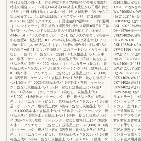
特別仕様対応頁へ① 片引戸標準タイプ納期特寸の場合限度外
錠付規格設定なしWK
特注の場合システム発注FAX発注FAX発注★受注から工場出荷ま
17531128≦W≦1
で3日（土日祝日は除く）本体：受注後約２週間枠：受注から工
W≦2406561≦DW
場出荷まで3日（土日祝日は除く）※スマート枠：約２週間
H≦24002116＜D
※CF5：約3週間［クリエカラー］受注後約2週間※CF5：約3週間
CKK1983≦H≦21
［トレンドカラー］受注後約３週間受注後約３週間■引手加工位
CKL1402698≦W
置※引手・バーハンドル加工位置の指定は対応していません。
DH=1976★①――H
A146・DH＜1,400の場合：DH／2・DH≧1,400の場合：915引手
CKM1402698≦W
中心位置A：発注寸法HFL12ｍｍ4方枠の縦枠は発注寸法Hより
DH=1976★①――H
12ｍｍ長いものが納品されます。4方枠の場合発注寸法HFL3方
CKN1963≦H≦21
枠の場合■高さHについて価格クリエカラートレンドカラー（錠
CFP①1986＜W≦2
なし）（錠付）※（錠なし）（錠付）※①規格品上代×1.3倍本
DW≦1200591≦D
体・敷居・ケーシング：錠なし規格品上代×1.3倍枠：錠なし規
H≦2400③2053＜
格品上代×1.3倍+￥4,000①本体：（クリエカラー（錠なし）規
W≦2406―②1188
格品上代＋￥5,000）×1.3倍敷居・ケーシング・枠：規格品上代
DW≦1200591≦D
×1.3倍本体：（クリエカラー（錠なし）規格品上代＋￥5,000）
H≦2400③205
×1.3倍敷居・ケーシング：規格品上代×1.3倍枠：錠なし規格品上
CFS1402≦W≦19
代×1.3倍＋￥4,000②規格品上代×1.6倍本体・敷居・ケーシン
CKT1402≦W≦19
グ：錠なし規格品上代×1.6倍枠：錠なし規格品上代×1.6倍+
CKV1402≦W≦19
￥4,000②本体：（クリエカラー（錠なし）規格品上代＋
CKW1983≦H≦21
￥5,000）×1.6倍敷居・ケーシング・枠：規格品上代×1.6倍本
リエカラー］ ※表
体：（クリエカラー（錠なし）規格品上代＋￥5,000）×1.6倍敷
インラインアップ
居・ケーシング：規格品上代×1.6倍枠：錠なし規格品上代×1.6倍
ドカラー室内ドア
＋￥4,000③本体：規格品上代×1.6倍敷居・枠・ケーシング：規
ドア通風建具ファ
格品上代×1.3倍本体：規格品上代×1.6倍枠：錠なし規格品上代
ドアドアプラス玄
×1.3倍+￥4,000敷居・ケーシング：錠なし規格品上代×1.3倍③
材床材床造作材床
本体：（クリエカラー（錠なし）規格品上代＋￥5,000）×1.6倍
ニット手すりロフ
枠・ケーシング：規格品上代×1.3倍敷居：規格品上代×1.3倍本
定尺材腰壁インテ
体：（クリエカラー（錠なし）規格品上代＋￥5,000）×1.6倍規
ウンター集成カウ
格品上代×1.6倍枠：錠なし規格品上代×1.3倍＋￥4,000敷居・ケ
カット在来用外張