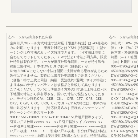
左ページから抽出された内容
右ページから抽出
室内引戸/Vレール方式特注寸法対応【限度外特注】はFAX発注の
算出式：DW=（W
みの対応になります。限度外対応とはP.734［特記事項］Ｌ型ケ
算）：H−47≦1.
ーシングはＷ寸法のみサイズ特注できます。（Ｈ寸法は現場に
囲本体・枠納期価
合わせてカットしてください。）W寸法とH寸法が両方共、限度
範囲（㎜）H範囲
外特注は製作不可。（一方が限度外製作範囲、一方が特寸製作
（㎜）H範囲（㎜）
範囲は製作可。）本体DWとDHの比率（細長比）が、
906―①906≦W≦1
DH≦3.5×DWにならない寸法は開閉に支障が出る恐れがあるため
450450≦DW≦99
製作はできません。製作には限度外申請書をご用意ください。
DW≦1200WKH-
（価格：特寸上代と同額 納期：受注後約3週間）サイズ特注に
906―①906≦W≦1
より本体のデザインバランスは規格品と比較して異なります。
450450≦DW≦99
ご了承ください。ツバなし薄敷居４方枠のH寸法は上枠上端∼床
DW≦1200WKH-
下地面の寸法から床材厚さを、除いた寸法で発注をしてくださ
CFC①――906≦W≦
い。デザイン呼称CFA、CKB、CKJ、CFE、CF7、CF8、CKK、
CKD1128≦W≦19
CKV、CKW、CKX、CK9、CF5でDH>2,116の時には、本体の芯
CFE①726≦W＜90
組に鉄芯が入ります。［対応枠見込み］品種名ノンケーシング
＜450450≦DW≦9
枠ケーシング付枠スマート枠
DW≦1200WKH-
90115156171180210115142150190146151片引戸標準タイプ、
906―①906≦W≦1
引違い戸２枚建○○○○○−○○−−○○片引戸幅狭タイプ○○○○○−○○−−
450450≦DW≦99
−−片引戸２枚建−−−−○−−−○−−−片引戸３枚建−−−−−○−−−○−−引違
DW≦1200WKH-
い戸３枚建−−○○○−−−○−−−引違い戸４枚建、引分け戸特注※特注
CKG1402≦W≦19
※○○○−○○−−−−※：納期は受注後約2週間となります。特注詳細は
CFH906≦W≦195