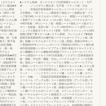
成品（ガラスタイ
■システム収納 ボックスタイプ出荷形態キャビネット・引戸
ックダウン製品■本
枠・・・ノックダウン開き扉・引戸扉・フラップ扉・引出
ハニカム和室
し・・・完成品芯材表面材キャビネットパーチクルボード（ベ
：MDF＋FK
タ芯構造）一部フラッシュ構造有り強化コート紙開き扉・フラ
＋HPJシート
ップ扉CMEパーチクルボードHPJシート・樹脂シートCA2アル
溝用ハニカム構
ミ形材アクリル系パネル（パネル部）引出しパーチクルボード
Kシートなし）
+MDF前板：HPJシート／箱：樹脂シート+強化コート紙カウン
襖縁（白木
ター・化粧板・見切り材・フィラーMDFHPJシート把手シャイ
戸首部の対応溝
ンニッケル亜鉛ダイキャスト+塗装 引手シャインニッケルABS
Jシート（框・
樹脂+塗装丁番スチール■システム収納 フレームタイプ■収納
溝幅：四・七溝
部材芯材表面材押入れ棚中段パーチクルボードプリント紙（表
・格子）障子強
面）枕棚パーチクルボードプリント紙（両面）前框LVSFKシー
の対応溝幅：
ト受桟MDFFKシートハンガーパイプ用桟木LVSFKシート雑巾摺
ト（框・格
ABS発泡樹脂ハンガーパイプアルミ形材+亜鉛ダイキャストすっ
子アルミ
きり棚棚柱スチール棚板ABS樹脂ブラケットスチールパイプス
紙新和風■枠芯
チール調湿ボードモイスNT出荷形態ノックダウン芯材表面材天
シート和襖開き
板・側板・中仕切・棚板・引出しパーチクルボード（ベタ芯構
DF（紙貼障子中
造）強化コート紙サイドレールアルミ形材ハンガーパイプアル
＋焼付塗装和襖
ミ形材ハンガーパイプブラケット亜鉛ダイキャスト■システム収
室側黒アルミダ
納 パネルタイプ出荷形態引出し（キャビネットのみ）・寝具
ンニッケルア
ラック・・・ノックダウンスライド棚・バスケット棚・カウン
アルミダイキ
ター・台輪・・・完成品芯材表面材棚板セットパーチクルボー
襖引戸和室側
ドスチール（アングル部）コート紙焼付塗装（アングル部）引
BS樹脂＋塗装
出しパーチクルボードコート紙（前板のみHPJシート）スライ
の他定尺材
ド棚パーチクルボードコート紙（前板のみHPJシート）バスケ
ング建材Biz-
ット棚パーチクルボードコート紙、ステンレスカウンター・台
エカラー商品色
輪パーチクルボードコート紙寝具ラックパーチクルボードコー
仕切りクロー
ト紙、アルミフレームアルミ形材、ASB樹脂（ファインシルバ
内引戸クロー
ー色）ハンガーパイプセットアルミパイプΦ30（ファインシル
襖和襖和障子定
バー色）スライドパイプセットステンレス、ASB樹脂小物掛け