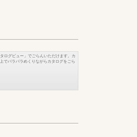
タログビュー」でごらんいただけます。カ
b上でパラパラめくりながらカタログをごら