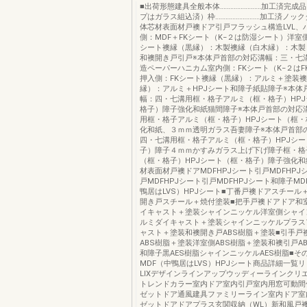
■出荷形態建具全般本体‥‥‥‥‥‥‥‥‥‥‥‥加工済完
プはガラス組込済）枠‥‥‥‥‥‥‥‥‥‥‥‥‥加工済ノ
体芯材表面材戸襖ドア引戸フラッシュ構造LVL、
側：MDF＋FKシート（K−２は防湿シート）洋室側
シート襖縁（黒縁）：木製襖縁（白木縁）：木製
和襖開き戸引戸※本体戸首部の対応溝幅：三・七
造ペーパーハニカム室内側：FKシート（K−２はF
押入側：FKシート襖縁（黒縁）：アルミ＋塗装
縁）：アルミ＋HPJシート和障子紙貼障子※本体
幅：四・七溝用框・格子アルミ（框・格子）HP
格子）障子強化和紙猫間障子※本体戸首部の対応
用框・格子アルミ（框・格子）HPJシート（框
化和紙、３ｍｍ透明ガラス吾妻障子※本体戸首部
四・七溝用框・格子アルミ（框・格子）HPJシー
子）障子４ｍｍかすみガラス上げ下げ障子框・格
（框・格子）HPJシート（框・格子）障子強化和
材表面材戸襖ドアMDFHPJシート引戸MDFHPJ
戸MDFHPJシート引戸MDFHPJシート和障子M
鴨居はLVS）HPJシート■丁番戸襖ドアスチール
開き戸スチール＋焼付塗装■把手戸襖ドアドア和
イキャスト＋塗装シャインニッケル洋室側シャイ
ルミダイキャスト＋塗装シャインニッケルプラス
ャスト＋塗装和襖開き戸ABS樹脂＋塗装■引手戸
ABS樹脂＋塗装洋室側ABS樹脂＋塗装和襖引戸A
和障子黒AES樹脂シャインニッケルAES樹脂■そ
MDF（中鴨居はLVS）HPJシート商品詳細一覧リビ
LIXデザインラインアップウッディーラインクリ
トレンドカラー室内ドア室内引戸室内用窓可動間
ゼットドア通風建具ファミリーライン室内ドア室
ゼットドアドアプラス玄関収納（WL）新和風戸