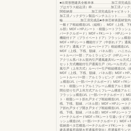
■出荷形態建具全般本体‥‥‥‥‥‥‥‥‥‥‥‥加工済完
プはガラス組込済）枠‥‥‥‥‥‥‥‥‥‥‥‥‥加工済ノ
関収納扉‥‥‥‥‥‥‥‥‥‥‥‥‥加工済完成品キャビネッ
加工済ノックダウン製品ベンチユニット‥‥‥‥‥‥‥
輪‥‥‥‥‥‥‥‥‥‥‥‥加工済完成品■本体芯材表面材
一般ドア框組構造LVL（縦框）、MDF（上桟、
ル部）MDF＋HPJシート・樹脂シートフラッシュ
パーチクルボード）MDF＋FKシート・HPJシー
機能付ドア（プライベートドア）フラッシュ構造L
MDF＋HPJシート機能付ドア（中折れドア）通
付ドア）通風ドア（ルーバードア）框組構造LVL
MDF（上桟、下桟、額縁、パネル部）、ハニカムM
ートルーバー部：アルミラッピング（HPJシート）
アクリル系パネル室内引戸通風建具Vレール方式
セット方式機能付引戸通風引戸（Vレール方式）
風引戸（上吊方式）ルーバー引戸框組構造LVL（
MDF（上桟、下桟、額縁、パネル部）MDF＋HP
シートルーバー部：アルミラッピング（HPJシ
ュ構造LVL（一部パーチクルボード）MDF＋FKシ
ート・樹脂シートアルミフレーム構造アルミ形材
間仕切り引戸上吊方式アルミフレーム構造アルミ
フラッシュ構造LVL（一部パーチクルボード）MD
ト・樹脂シート折れ戸タイプ框組構造LVL（縦框
桟、下桟、額縁、パネル部）MDF＋HPJシート
ア折れ戸タイプ開き戸タイプ框組構造LVL（縦框
桟、下桟、額縁、パネル部）MDF＋HPJシート
パーチクルボードMDF＋FKシート引違いタイプ
ッシュ構造LVL（一部パーチクルボード）MDF＋
収納扉ベタ芯構造パーチクルボードFKシート・
建具通風窓両開き窓通風窓突出し窓通風窓ランマ