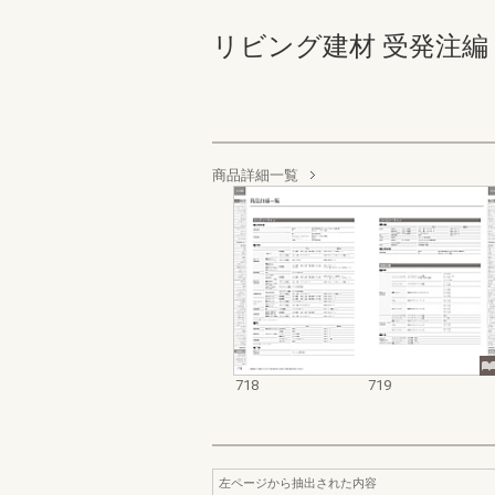
リビング建材 受発注編 718-
商品詳細一覧
718
719
左ページから抽出された内容