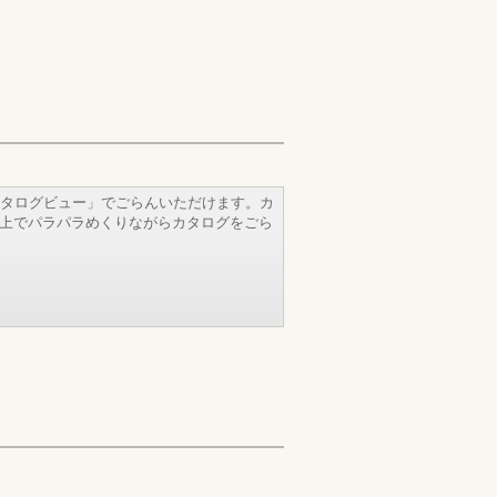
タログビュー」でごらんいただけます。カ
b上でパラパラめくりながらカタログをごら