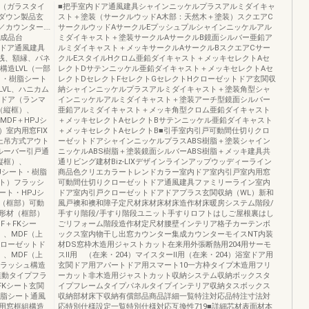
成品（ガラスタイ
■把手室内ドア通風建具シャインニッケルプラスアルミダイキャ
ックダウン製品玄
スト＋塗装（サークルウッドA木部：天然木＋塗装）スクエアC
ト／カウンター‥‥
サークルウッドAサークルEプッシュプルシャインニッケルアル
完成品台
ミダイキャスト＋塗装サークルAサークルB鏡面シルバー亜鉛ア
室内ドア通風建具
ルミダイキャスト＋メッキサークルAサークルBスクエアCサー
下桟、額縁、パネ
クルEスタイルHクロム亜鉛ダイキャスト＋メッキセレクトAセ
構造LVL（一部
レクトDサテンニッケル亜鉛ダイキャスト＋メッキセレクトAセ
ト・樹脂シート
レクトDセレクトFセレクトGセレクトHクローゼットドア玄関収
VL、ハニカム
納シャインニッケルプラスアルミダイキャスト＋塗装角型シャ
風ドア（ランマ
インニッケルアルミダイキャスト＋塗装アーチ型鏡面シルバー
（縦框）、
亜鉛アルミダイキャスト＋メッキ角型クロム亜鉛ダイキャスト
DF＋HPJシ
＋メッキセレクトAセレクトBサテンニッケル亜鉛ダイキャスト
室内用窓FIX
＋メッキセレクトAセレクトB■引手室内引戸可動間仕切りクロ
上吊方式アウト
ーゼットドアシャインニッケルプラスABS樹脂＋塗装シャイン
ルーバー引戸通
ニッケルABS樹脂＋塗装鏡面シルバーABS樹脂＋メッキ建具共
縦框）、
通リビング建材Biz-LIXデザインラインアップウッディーライン
Jシート・樹脂
商品色クリエカラートレンドカラー室内ドア室内引戸室内用窓
ート）フラッシ
可動間仕切りクローゼットドア通風建具ファミリーライン室内
ート・HPJシ
ドア室内引戸クローゼットドアドアプラス玄関収納（WL）新和
（框部）可動
風戸襖和襖和障子定尺材床材床材床造作材床暖房システム階段/
形材（框部）
手すり階段/手すり階段ユニット手すりロフトはしご屋根裏はし
F＋FKシー
ごリフォーム階段造作材定尺材腰壁インテリア格子カーテンボ
）、MDF（上
ックス室内物干し出窓カウンター集成カウンターモイスNT内装
クローゼットド
材DS窓枠木造用ジャストカット在来用外張断熱用204用サーモ
）、MDF（上
スⅡ用 （在来・204）マイスターⅡ用（在来・204）浴室ドア用
フラッシュ構造
玄関ドア用アパートドア用スマート10一方枠タイプ木造用フリ
連動タイプフラ
ーカット非木造用ジャストカット収納システム収納ボックスタ
FKシート玄関
イプフレームタイプパネルタイプインテリア収納タスボックス
樹脂シート通風
収納部材床下収納有償部品商品詳細一覧特注対応品特注寸法対
用窓框組構造
応特別仕様設定一覧特別仕様対応互換性719■詳細芯材表面材本