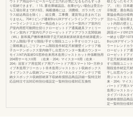
ウトドア用品やベビーカーなど土汚れが気になるものもすっき
様となったモイス
り収納できます。！15…要在庫確認品。在庫がない場合は受注か
プ。（社）日本建
ら工場出荷まで約15日。掲載価格には、消費税、ガラス代（ガ
示制度」適合商品
ラス組込商品を除く）、組立費、工事費、運賃等は含まれてお
業協会商品仕様商
りません。704リビング建材Biz-LIXデザインラインアップウッデ
注から工場出荷ま
ィーラインクリエカラー商品色トレンドカラー室内ドア室内引
ット内部の壁とし
戸室内用窓可動間仕切りクローゼットドア通風建具ファミリー
ローゼットや押入
ライン室内ドア室内引戸クローゼットドアドアプラス玄関収納
調湿ボード0912
（WL）新和風戸襖和襖和障子定尺材床材床材床造作材床暖房シ
ー納まり図P.10
ステム階段/手すり階段/手すり階段ユニット手すりロフトはし
Biz-LIXデザ
ご屋根裏はしごリフォーム階段造作材定尺材腰壁インテリア格
ラートレンドカラ
子カーテンボックス室内物干し出窓カウンター集成カウンター
ローゼットドア通
モイスNT内装材DS窓枠在来用木造用ジャストカット外張断熱用
ローゼットドアド
204用サーモスⅡ用 （在来・204）マイスターⅡ用（在来・
子定尺材床材床材
204）浴室ドア用玄関ドア用アパートドア用スマート10一方枠タ
すり階段ユニット
イプ木造用フリーカット非木造用ジャストカット収納ボックス
階段造作材定尺材
タイプシステム収納フレームタイプパネルタイプインテリア収
干し出窓カウンタ
納タスボックス収納部材床下収納有償部品商品詳細一覧特注対
用ジャストカット
応品特注寸法対応特別仕様設定一覧特別仕様対応互換性
来・204）マイ
パートドア用スマ
造用ジャストカッ
タイプパネルタイ
収納有償部品商品
定一覧特別仕様対