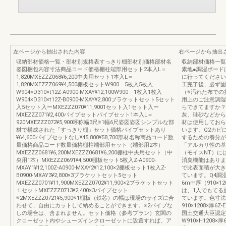
左ページから抽出された内容
右ページから抽出
収納部材価格一覧・部材別規格表すっきり棚部材別価格部材名
収納部材価格一覧
姿図梱包内容寸法商品コード価格棚柱端部用セット2本入L＝
素地●調湿ボード
1,820MXEZZZ068¥6,200中央用セット1本入L＝
に行ってください
1,820MXEZZZ069¥4,500棚板セットW900 5枚入5枚入
工完了後、必ず固
W904×D310×t12Z-A0900-MXAY¥12,100W900 1枚入1枚入
（※汚れた布での
W904×D310×t12Z-B0900-MXAY¥2,800ブラケットセット5セット
用上のご注意調湿
入5セット入ーMXEZZZ070¥11,9001セット入1セット入ー
らできてますか？
MXEZZZ071¥2,400パイプセットパイプセット1本入L＝
灰、珪砂などから
920MXEZZZ072¥5,900呼称幅3尺※1幅6尺姿図姿図シンプルな部
材は使用しておら
材で構成された「すっきり棚」セット価格パイプセットあり
います。Q2カビ
¥64,600パイプセットなし¥45,800¥58,700部材名称商品コード数
するための養分が
量価格商品コード数量価格棚柱端部用セット（端部用2本）
「アルカリ性の基
MXEZZZ0681¥6,200MXEZZZ0681¥6,200棚柱中央用セット（中
（モイスNT）に
央用1本）MXEZZZ0691¥4,500棚板セット5枚入Z-A0900-
消臭機能はありま
MXAY1¥12,100Z-A0900-MXAY2¥12,100×2棚板セット1枚入Z-
で比表面積が大き
B0900-MXAY3¥2,800×3ブラケットセット5セット
ています。Q4調
MXEZZZ0701¥11,900MXEZZZ0702¥11,900×2ブラケットセット
6mm厚（910×
１セットMXEZZZ0713¥2,400×3パイプセット
は、1人でもてる
※2MXEZZZ0721¥5,900※1棚板（鉄芯）の幅は現場のサイズに合
ています。色寸法
わせて、自由にカットして納めることができます。※2パイプな
910×1208×厚6
しの場合は、含まれません。セット価格（参考プラン）玄関の
国土交通大臣認定 
クローゼット内やシューズインクローゼットに設置すれば、ア
W910×H120